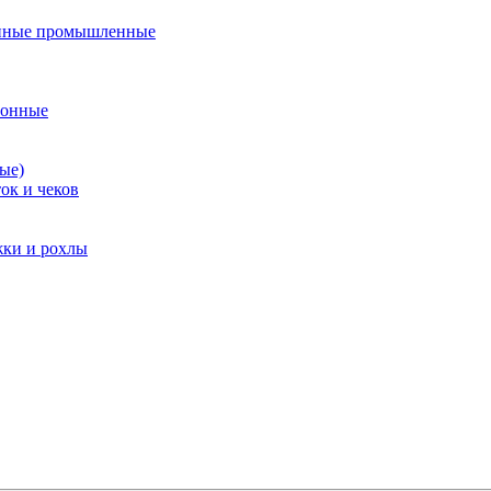
нные промышленные
ионные
ые)
ок и чеков
жки и рохлы