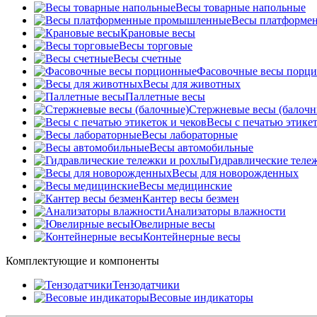
Весы товарные напольные
Весы платформе
Крановые весы
Весы торговые
Весы счетные
Фасовочные весы порц
Весы для животных
Паллетные весы
Стержневые весы (балочн
Весы c печатью этикет
Весы лабораторные
Весы автомобильные
Гидравлические теле
Весы для новорожденных
Весы медицинские
Кантер весы безмен
Анализаторы влажности
Ювелирные весы
Контейнерные весы
Комплектующие и компоненты
Тензодатчики
Весовые индикаторы