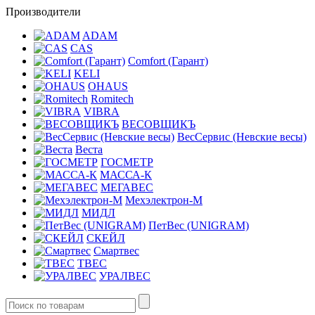
Производители
ADAM
CAS
Comfort (Гарант)
KELI
OHAUS
Romitech
VIBRA
ВЕСОВЩИКЪ
ВесСервис (Невские весы)
Веста
ГОСМЕТР
МАССА-К
МЕГАВЕС
Мехэлектрон-М
МИДЛ
ПетВес (UNIGRAM)
СКЕЙЛ
Смартвес
ТВЕС
УРАЛВЕС