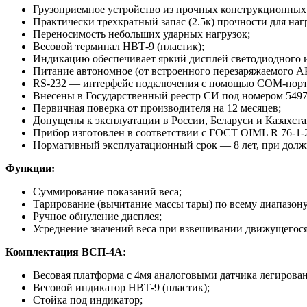
Грузоприемное устройство из прочных конструкционных 
Практически трехкратный запас (2.5к) прочности для н
Переносимость небольших ударных нагрузок;
Весовой терминал НВТ-9 (пластик);
Индикацию обеспечивает яркий дисплей светодиодного и
Питание автономное (от встроенного перезаряжаемого АК
RS-232 — интерфейс подключения с помощью COM-порта
Внесены в Государственный реестр СИ под номером 5497
Первичная поверка от производителя на 12 месяцев;
Допущены к эксплуатации в России, Беларуси и Казахста
Прибор изготовлен в соответствии с ГОСТ OIML R 76-1-
Нормативный эксплуатационный срок — 8 лет, при должн
Функции:
Суммирование показаний веса;
Тарирование (вычитание массы тары) по всему диапазон
Ручное обнуление дисплея;
Усреднение значений веса при взвешивании движущегося
Комплектация ВСП-4А:
Весовая платформа с 4мя аналоговыми датчика легирован
Весовой индикатор НВТ-9 (пластик);
Стойка под индикатор;