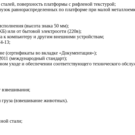
сталей, поверхность платформы с рифленой текстурой;
агрузок равнораспределенных по платформе при малой металлоем
сполнения (высота знака 50 мм);
Б) или от бытовой электросети (220в);
 к компьютеру и другим внешними устройствам;
4-13;
не (сертификаты во вкладке «Документация»);
2011 (международный стандарт);
ом уходе и обеспечении соответствующего технического обслуж
у взвешивания;
 груза (взвешивание животных).
ной стали;