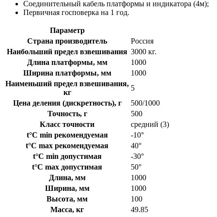
Соединительный кабель платформы и индикатора (4м);
Первичная госповерка на 1 год.
Параметр
Страна производитель
Россия
Наибольший предел взвешивания
3000 кг.
Длина платформы, мм
1000
Ширина платформы, мм
1000
Наименьший предел взвешивания,
5
кг
Цена деления (дискретность), г
500/1000
Точность, г
500
Класс точности
средний (3)
t°C min рекомендуемая
-10°
t°C max рекомендуемая
40°
t°C min допустимая
-30°
t°C max допустимая
50°
Длина, мм
1000
Ширина, мм
1000
Высота, мм
100
Масса, кг
49.85