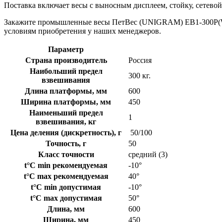
Поставка включает весы с выносным дисплеем, стойку, сетево
Закажите промышленные весы ПетВес (UNIGRAM) ЕВ1-300P(WI-
условиям приобретения у наших менеджеров.
Параметр
Страна производитель
Россия
Наибольший предел
300 кг.
взвешивания
Длина платформы, мм
600
Ширина платформы, мм
450
Наименьший предел
1
взвешивания, кг
Цена деления (дискретность), г
50/100
Точность, г
50
Класс точности
средний (3)
t°C min рекомендуемая
-10°
t°C max рекомендуемая
40°
t°C min допустимая
-10°
t°C max допустимая
50°
Длина, мм
600
Ширина, мм
450