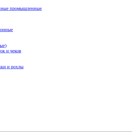
нные промышленные
ионные
ые)
ок и чеков
жки и рохлы