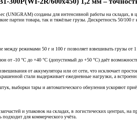
00P(WI-2R/600х450) 1,2 мм – точность 
с (UNIGRAM) созданы для интенсивной работы на складах, в це
лкие партии товара, так и тяжёлые грузы. Дискретность 50/100 
 между режимами 50 г и 100 г позволяет взвешивать грузы от 1 
он от -10 °C до +40 °C (допустимый до +50 °C) даёт возможност
взвешивания от аккумулятора или от сети, что исключает просто
крашенной стали выдерживает ежедневные нагрузки, а встроенн
штук, выборки тары и автоматического обнуления ускоряют при
апчастей и упаковок на складах, в логистических центрах, на 
 подходит для коммерческого учёта.