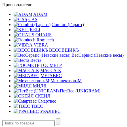
Производители
ADAM
CAS
Comfort (Гарант)
KELI
OHAUS
Romitech
VIBRA
ВЕСОВЩИКЪ
ВесСервис (Невские весы)
Веста
ГОСМЕТР
МАССА-К
МЕГАВЕС
Мехэлектрон-М
МИДЛ
ПетВес (UNIGRAM)
СКЕЙЛ
Смартвес
ТВЕС
УРАЛВЕС