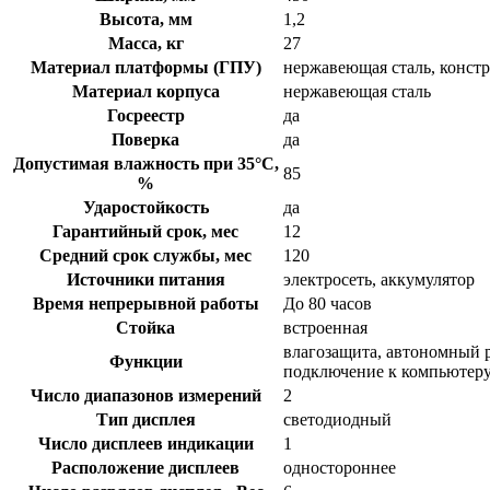
Высота, мм
1,2
Масса, кг
27
Материал платформы (ГПУ)
нержавеющая сталь, конст
Материал корпуса
нержавеющая сталь
Госреестр
да
Поверка
да
Допустимая влажность при 35°С,
85
%
Ударостойкость
да
Гарантийный срок, мес
12
Средний срок службы, мес
120
Источники питания
электросеть, аккумулятор
Время непрерывной работы
До 80 часов
Стойка
встроенная
влагозащита, автономный 
Функции
подключение к компьютер
Число диапазонов измерений
2
Тип дисплея
светодиодный
Число дисплеев индикации
1
Расположение дисплеев
одностороннее