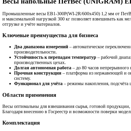
Весы напольные ПетВес (UNIGRAM) ЕВ1-3
Промышленные весы ЕВ1-300P(WI-2R/600х450) 1,2 мм от ПетВе
и максимальной нагрузкой 300 кг позволяет взвешивать как ме
отгрузке и учёте материалов.
Ключевые преимущества для бизнеса
Два диапазона измерений
– автоматическое переключение
производительности.
Устойчивость к перепадам температур
– рабочий диапаз
производственных цехах.
Долгая автономная работа
– до 80 часов непрерывного 
Прочная конструкция
– платформа из нержавеющей и о
систему.
Функционал для учёта
– режимы накопления, подсчёта 
Области применения
Весы оптимальны для взвешивания сырья, готовой продукции, з
Благодаря внесению в Госреестр и возможности поверки модель
Комплектация