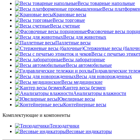
Весы товарные напольные
Весы платформе
Крановые весы
Весы торговые
Весы счетные
Фасовочные весы порц
Весы для животных
Паллетные весы
Стержневые весы (балочн
Весы c печатью этикет
Весы лабораторные
Весы автомобильные
Гидравлические теле
Весы для новорожденных
Весы медицинские
Кантер весы безмен
Анализаторы влажности
Ювелирные весы
Контейнерные весы
Комплектующие и компоненты
Тензодатчики
Весовые индикаторы