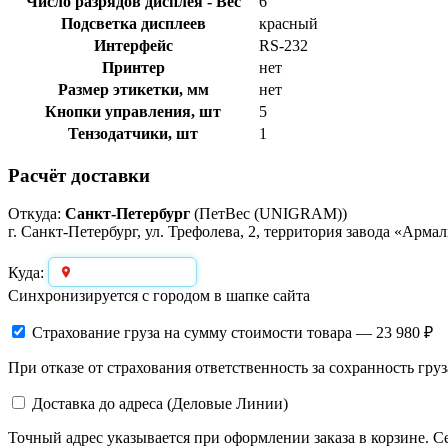
Число разрядов дисплея - Вес
6
Подсветка дисплеев
красный
Интерфейс
RS-232
Принтер
нет
Размер этикетки, мм
нет
Кнопки управления, шт
5
Тензодатчики, шт
1
Расчёт доставки
Откуда:
Санкт-Петербург
(ПетВес (UNIGRAM))
г. Санкт-Петербург, ул. Трефолева, 2, территория завода «Арма
Выберите город
Куда:
Синхронизируется с городом в шапке сайта
Страхование груза
на сумму стоимости товара — 23 980 ₽
При отказе от страхования ответственность за сохранность груз
Доставка до адреса (Деловые Линии)
Точный адрес указывается при оформлении заказа в корзине. С