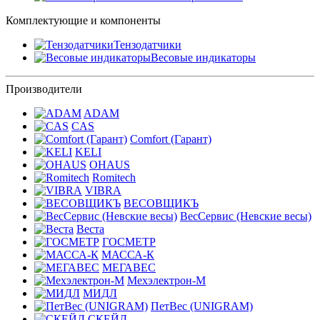
Комплектующие и компоненты
Тензодатчики
Весовые индикаторы
Производители
ADAM
CAS
Comfort (Гарант)
KELI
OHAUS
Romitech
VIBRA
ВЕСОВЩИКЪ
ВесСервис (Невские весы)
Веста
ГОСМЕТР
МАССА-К
МЕГАВЕС
Мехэлектрон-М
МИДЛ
ПетВес (UNIGRAM)
СКЕЙЛ