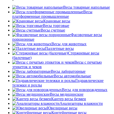
Весы товарные напольные
Весы
платформенные промышленные
Крановые весы
Весы торговые
Весы счетные
Фасовочные весы
порционные
Весы для животных
Паллетные весы
Стержневые весы
(балочные)
Весы c печатью
этикеток и чеков
Весы лабораторные
Весы автомобильные
Гидравлические
тележки и рохлы
Весы для новорожденных
Весы медицинские
Кантер весы безмен
Анализаторы влажности
Ювелирные весы
Контейнерные весы