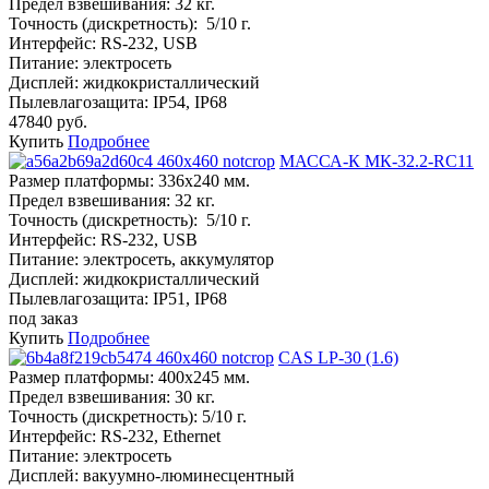
Предел взвешивания:
32 кг.
Точность (дискретность):
5/10 г.
Интерфейс:
RS-232, USB
Питание:
электросеть
Дисплей:
жидкокристаллический
Пылевлагозащита:
IP54, IP68
47840 руб.
Купить
Подробнее
МАССА-К МК-32.2-RC11
Размер платформы:
336х240 мм.
Предел взвешивания:
32 кг.
Точность (дискретность):
5/10 г.
Интерфейс:
RS-232, USB
Питание:
электросеть, аккумулятор
Дисплей:
жидкокристаллический
Пылевлагозащита:
IP51, IP68
под заказ
Купить
Подробнее
CAS LP-30 (1.6)
Размер платформы:
400х245 мм.
Предел взвешивания:
30 кг.
Точность (дискретность):
5/10 г.
Интерфейс:
RS-232, Ethernet
Питание:
электросеть
Дисплей:
вакуумно-люминесцентный