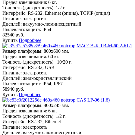
Предел взвешивания:
6 кг.
Точность (дискретность):
1/2 г.
Интерфейс:
RS-232, Ethernet (опция), TCPIP (опция)
Питание:
электросеть
Дисплей:
вакуумно-люминесцентный
Пылевлагозащита:
IP54
82540 руб.
Купить
Подробнее
МАССА-К ТВ-M-60.2-RL1
Размер платформы:
800х600 мм.
Предел взвешивания:
60 кг.
Точность (дискретность):
10/20 г.
Интерфейс:
RS-232, USB
Питание:
электросеть
Дисплей:
жидкокристаллический
Пылевлагозащита:
IP54, IP67
58940 руб.
Купить
Подробнее
CAS LP-06 (1.6)
Размер платформы:
400х245 мм.
Предел взвешивания:
6 кг.
Точность (дискретность):
1/2 г.
Интерфейс:
RS-232, Ethernet
Питание:
электросеть
Дисплей:
вакуумно-люминесцентный