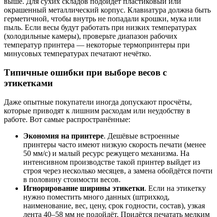
выше. Для сухих складов подойдёт пластиковый или
окрашенный металлический корпус. Клавиатура должна быть
герметичной, чтобы внутрь не попадали крошки, мука или
пыль. Если весы будут работать при низких температурах
(холодильные камеры), проверьте диапазон рабочих
температур принтера — некоторые термопринтеры при
минусовых температурах печатают нечётко.
Типичные ошибки при выборе весов с
этикетками
Даже опытные покупатели иногда допускают просчёты,
которые приводят к лишним расходам или неудобству в
работе. Вот самые распространённые:
Экономия на принтере
. Дешёвые встроенные
принтеры часто имеют низкую скорость печати (менее
50 мм/с) и малый ресурс режущего механизма. На
интенсивном производстве такой принтер выйдет из
строя через несколько месяцев, а замена обойдётся почти
в половину стоимости весов.
Игнорирование ширины этикетки
. Если на этикетку
нужно поместить много данных (штрихкод,
наименование, вес, цену, срок годности, состав), узкая
лента 40–58 мм не подойдёт. Придётся печатать мелким