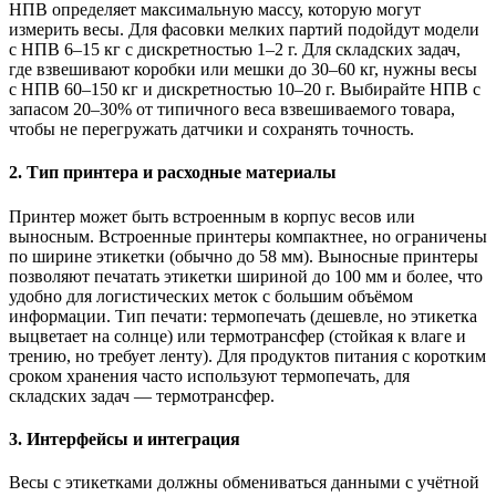
НПВ определяет максимальную массу, которую могут
измерить весы. Для фасовки мелких партий подойдут модели
с НПВ 6–15 кг с дискретностью 1–2 г. Для складских задач,
где взвешивают коробки или мешки до 30–60 кг, нужны весы
с НПВ 60–150 кг и дискретностью 10–20 г. Выбирайте НПВ с
запасом 20–30% от типичного веса взвешиваемого товара,
чтобы не перегружать датчики и сохранять точность.
2. Тип принтера и расходные материалы
Принтер может быть встроенным в корпус весов или
выносным. Встроенные принтеры компактнее, но ограничены
по ширине этикетки (обычно до 58 мм). Выносные принтеры
позволяют печатать этикетки шириной до 100 мм и более, что
удобно для логистических меток с большим объёмом
информации. Тип печати: термопечать (дешевле, но этикетка
выцветает на солнце) или термотрансфер (стойкая к влаге и
трению, но требует ленту). Для продуктов питания с коротким
сроком хранения часто используют термопечать, для
складских задач — термотрансфер.
3. Интерфейсы и интеграция
Весы с этикетками должны обмениваться данными с учётной