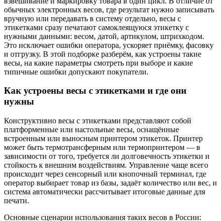
взвешивание и маркировку товара в один цикл. В отличие от
обычных электронных весов, где результат нужно записывать
вручную или передавать в систему отдельно, весы с
этикетками сразу печатают самоклеящуюся этикетку с
нужными данными: весом, датой, артикулом, штрихкодом.
Это исключает ошибки оператора, ускоряет приёмку, фасовку
и отгрузку. В этой подборке разберём, как устроены такие
весы, на какие параметры смотреть при выборе и какие
типичные ошибки допускают покупатели.
Как устроены весы с этикетками и где они
нужны
Конструктивно весы с этикетками представляют собой
платформенные или настольные весы, оснащённые
встроенным или выносным принтером этикеток. Принтер
может быть термотрансферным или термопринтером — в
зависимости от того, требуется ли долговечность этикетки и
стойкость к внешним воздействиям. Управление чаще всего
происходит через сенсорный или кнопочный терминал, где
оператор выбирает товар из базы, задаёт количество или вес, и
система автоматически рассчитывает итоговые данные для
печати.
Основные сценарии использования таких весов в России: