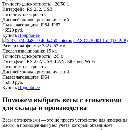
Точность (дискретность):
20/50 г.
Интерфейс:
RS-232, USB
Питание:
электросеть
Дисплей:
жидкокристаллический
Пылевлагозащита:
IP54, IP67
46520 руб.
Купить
Подробнее
CAS CL3000J-15Р (TCP/IP)
Размер платформы:
382х252 мм.
Предел взвешивания:
15 кг.
Точность (дискретность):
2/5 г.
Интерфейс:
RS-232, USB, LAN, Ethernet, Wi-Fi
Питание:
электросеть
Дисплей:
жидкокристаллический
Пылевлагозащита:
IP54
45280 руб.
Купить
Подробнее
Поможем выбрать весы с этикетками
для склада и производства
Весы с этикетками — это не просто устройство для измерения
массы, а полноценный узел учёта, который объединяет