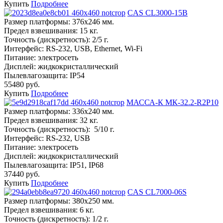
Купить
Подробнее
CAS CL3000-15B
Размер платформы:
376х246 мм.
Предел взвешивания:
15 кг.
Точность (дискретность):
2/5 г.
Интерфейс:
RS-232, USB, Ethernet, Wi-Fi
Питание:
электросеть
Дисплей:
жидкокристаллический
Пылевлагозащита:
IP54
55480 руб.
Купить
Подробнее
МАССА-К МК-32.2-R2P10
Размер платформы:
336х240 мм.
Предел взвешивания:
32 кг.
Точность (дискретность):
5/10 г.
Интерфейс:
RS-232, USB
Питание:
электросеть
Дисплей:
жидкокристаллический
Пылевлагозащита:
IP51, IP68
37440 руб.
Купить
Подробнее
CAS CL7000-06S
Размер платформы:
380х250 мм.
Предел взвешивания:
6 кг.
Точность (дискретность):
1/2 г.