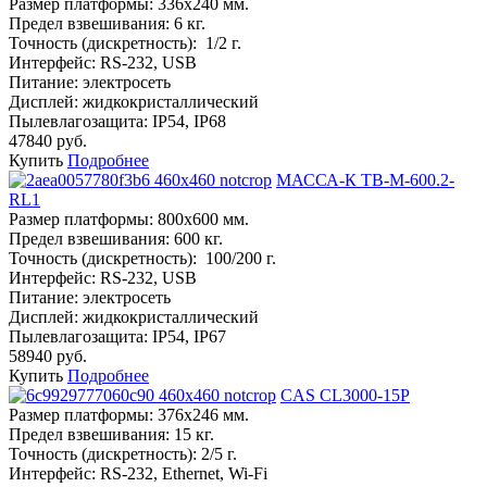
Размер платформы:
336х240 мм.
Предел взвешивания:
6 кг.
Точность (дискретность):
1/2 г.
Интерфейс:
RS-232, USB
Питание:
электросеть
Дисплей:
жидкокристаллический
Пылевлагозащита:
IP54, IP68
47840 руб.
Купить
Подробнее
МАССА-К ТВ-M-600.2-
RL1
Размер платформы:
800х600 мм.
Предел взвешивания:
600 кг.
Точность (дискретность):
100/200 г.
Интерфейс:
RS-232, USB
Питание:
электросеть
Дисплей:
жидкокристаллический
Пылевлагозащита:
IP54, IP67
58940 руб.
Купить
Подробнее
CAS CL3000-15P
Размер платформы:
376х246 мм.
Предел взвешивания:
15 кг.
Точность (дискретность):
2/5 г.
Интерфейс:
RS-232, Ethernet, Wi-Fi