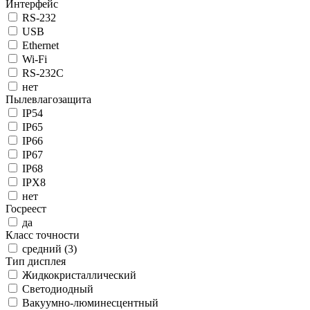
Интерфейс
RS-232
USB
Ethernet
Wi-Fi
RS-232C
нет
Пылевлагозащита
IP54
IP65
IP66
IP67
IP68
IPX8
нет
Госреест
да
Класс точности
средний (3)
Тип дисплея
Жидкокристаллический
Светодиодный
Вакуумно-люминесцентный