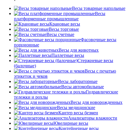
Весы товарные напольные
Весы
платформенные промышленные
Крановые весы
Весы торговые
Весы счетные
Фасовочные весы
порционные
Весы для животных
Паллетные весы
Стержневые весы
(балочные)
Весы c печатью
этикеток и чеков
Весы лабораторные
Весы автомобильные
Гидравлические
тележки и рохлы
Весы для новорожденных
Весы медицинские
Кантер весы безмен
Анализаторы влажности
Ювелирные весы
Контейнерные весы