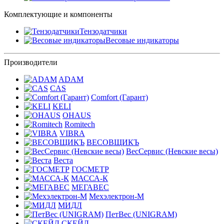
Комплектующие и компоненты
Тензодатчики
Весовые индикаторы
Производители
ADAM
CAS
Comfort (Гарант)
KELI
OHAUS
Romitech
VIBRA
ВЕСОВЩИКЪ
ВесСервис (Невские весы)
Веста
ГОСМЕТР
МАССА-К
МЕГАВЕС
Мехэлектрон-М
МИДЛ
ПетВес (UNIGRAM)
СКЕЙЛ