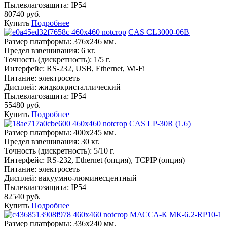
Пылевлагозащита:
IP54
80740 руб.
Купить
Подробнее
CAS CL3000-06B
Размер платформы:
376х246 мм.
Предел взвешивания:
6 кг.
Точность (дискретность):
1/5 г.
Интерфейс:
RS-232, USB, Ethernet, Wi-Fi
Питание:
электросеть
Дисплей:
жидкокристаллический
Пылевлагозащита:
IP54
55480 руб.
Купить
Подробнее
CAS LP-30R (1.6)
Размер платформы:
400х245 мм.
Предел взвешивания:
30 кг.
Точность (дискретность):
5/10 г.
Интерфейс:
RS-232, Ethernet (опция), TCPIP (опция)
Питание:
электросеть
Дисплей:
вакуумно-люминесцентный
Пылевлагозащита:
IP54
82540 руб.
Купить
Подробнее
МАССА-К МК-6.2-RP10-1
Размер платформы:
336х240 мм.