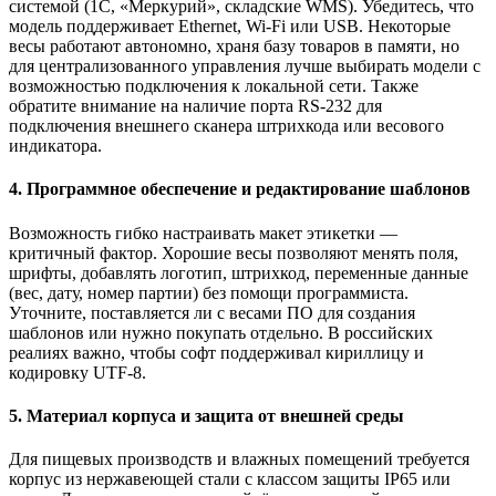
системой (1С, «Меркурий», складские WMS). Убедитесь, что
модель поддерживает Ethernet, Wi-Fi или USB. Некоторые
весы работают автономно, храня базу товаров в памяти, но
для централизованного управления лучше выбирать модели с
возможностью подключения к локальной сети. Также
обратите внимание на наличие порта RS-232 для
подключения внешнего сканера штрихкода или весового
индикатора.
4. Программное обеспечение и редактирование шаблонов
Возможность гибко настраивать макет этикетки —
критичный фактор. Хорошие весы позволяют менять поля,
шрифты, добавлять логотип, штрихкод, переменные данные
(вес, дату, номер партии) без помощи программиста.
Уточните, поставляется ли с весами ПО для создания
шаблонов или нужно покупать отдельно. В российских
реалиях важно, чтобы софт поддерживал кириллицу и
кодировку UTF-8.
5. Материал корпуса и защита от внешней среды
Для пищевых производств и влажных помещений требуется
корпус из нержавеющей стали с классом защиты IP65 или