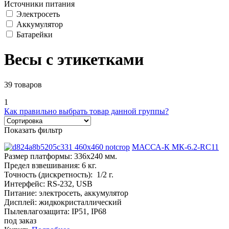
Источники питания
Электросеть
Аккумулятор
Батарейки
Весы с этикетками
39 товаров
1
Как правильно выбрать товар данной группы?
Показать фильтр
МАССА-К МК-6.2-RC11
Размер платформы:
336х240 мм.
Предел взвешивания:
6 кг.
Точность (дискретность):
1/2 г.
Интерфейс:
RS-232, USB
Питание:
электросеть, аккумулятор
Дисплей:
жидкокристаллический
Пылевлагозащита:
IP51, IP68
под заказ