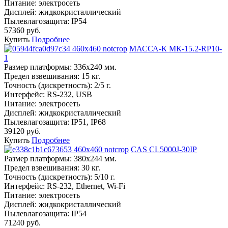
Питание:
электросеть
Дисплей:
жидкокристаллический
Пылевлагозащита:
IP54
57360 руб.
Купить
Подробнее
МАССА-К МК-15.2-RP10-
1
Размер платформы:
336х240 мм.
Предел взвешивания:
15 кг.
Точность (дискретность):
2/5 г.
Интерфейс:
RS-232, USB
Питание:
электросеть
Дисплей:
жидкокристаллический
Пылевлагозащита:
IP51, IP68
39120 руб.
Купить
Подробнее
CAS CL5000J-30IP
Размер платформы:
380х244 мм.
Предел взвешивания:
30 кг.
Точность (дискретность):
5/10 г.
Интерфейс:
RS-232, Ethernet, Wi-Fi
Питание:
электросеть
Дисплей:
жидкокристаллический
Пылевлагозащита:
IP54
71240 руб.