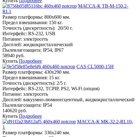
Купить
Подробнее
МАССА-К ТВ-M-150.2-
RL1
Размер платформы:
800х600 мм.
Предел взвешивания:
150 кг.
Точность (дискретность):
20/50 г.
Интерфейс:
RS-232, USB
Питание:
электросеть
Дисплей:
жидкокристаллический
Пылевлагозащита:
IP54, IP67
58940 руб.
Купить
Подробнее
CAS CL5000-15H
Размер платформы:
430х290 мм.
Предел взвешивания:
15 кг.
Точность (дискретность):
2/5 г.
Интерфейс:
RS-232, TCPIP, PS2, Wi-Fi (опция)
Питание:
электросеть
Дисплей:
вакуумно-люминесцентный, жидкокристаллический
Пылевлагозащита:
IP54
140620 руб.
Купить
Подробнее
МАССА-К МК-32.2-RL10-
1
Размер платформы:
336х240 мм.