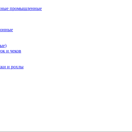
нные промышленные
ионные
ые)
ок и чеков
жки и рохлы