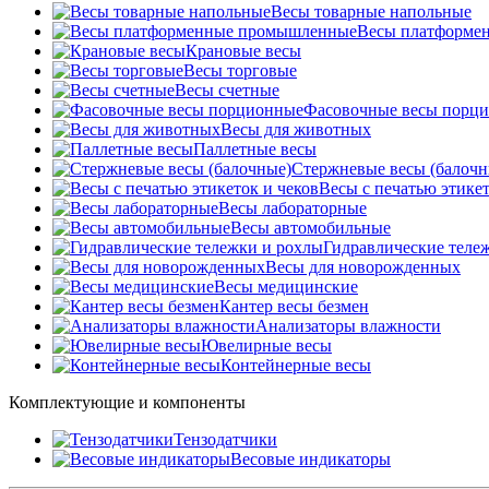
Весы товарные напольные
Весы платформе
Крановые весы
Весы торговые
Весы счетные
Фасовочные весы порц
Весы для животных
Паллетные весы
Стержневые весы (балочн
Весы c печатью этикет
Весы лабораторные
Весы автомобильные
Гидравлические теле
Весы для новорожденных
Весы медицинские
Кантер весы безмен
Анализаторы влажности
Ювелирные весы
Контейнерные весы
Комплектующие и компоненты
Тензодатчики
Весовые индикаторы