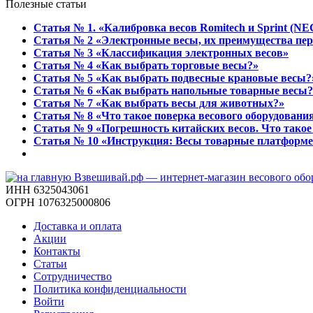
Полезные статьи
Статья № 1. «Калибровка весов Romitech и Sprint
(NEC
Статья № 2 «
Электронные весы, их преимущества пер
Статья № 3 «Классификация электронных весов»
Статья № 4 «Как выбрать торговые весы?»
Статья № 5 «Как выбрать подвесные крановые весы?
Статья № 6 «Как выбрать напольные товарные весы?
Статья № 7 «Как выбрать весы для животных?»
Статья № 8 «Что такое поверка весового оборудования
Статья № 9 «Погрешность китайских весов. Что так
Статья № 10 «Инструкция: Весы товарные платформе
ИНН 6325043061
ОГРН 1076325000806
Доставка и оплата
Акции
Контакты
Статьи
Сотрудничество
Политика конфиденциальности
Войти