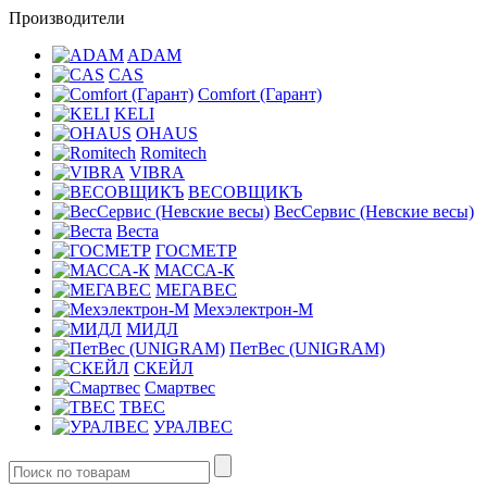
Производители
ADAM
CAS
Comfort (Гарант)
KELI
OHAUS
Romitech
VIBRA
ВЕСОВЩИКЪ
ВесСервис (Невские весы)
Веста
ГОСМЕТР
МАССА-К
МЕГАВЕС
Мехэлектрон-М
МИДЛ
ПетВес (UNIGRAM)
СКЕЙЛ
Смартвес
ТВЕС
УРАЛВЕС