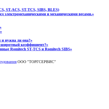
S, ST-ACS, ST-TCS, SIBS, BLES)
ед электромеханическими и механическими весами.»
»
»
 и нужна ли она?»
ое широтный коэффициент?»
нные Romitech ST-TCS и Romitech SIBS»
ООО "ТОРГСЕРВИС"