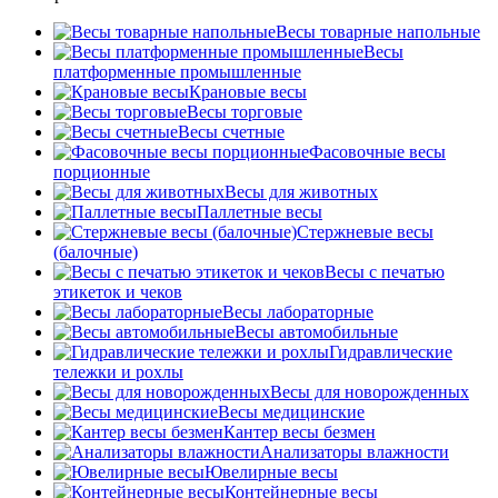
Весы товарные напольные
Весы
платформенные промышленные
Крановые весы
Весы торговые
Весы счетные
Фасовочные весы
порционные
Весы для животных
Паллетные весы
Стержневые весы
(балочные)
Весы c печатью
этикеток и чеков
Весы лабораторные
Весы автомобильные
Гидравлические
тележки и рохлы
Весы для новорожденных
Весы медицинские
Кантер весы безмен
Анализаторы влажности
Ювелирные весы
Контейнерные весы