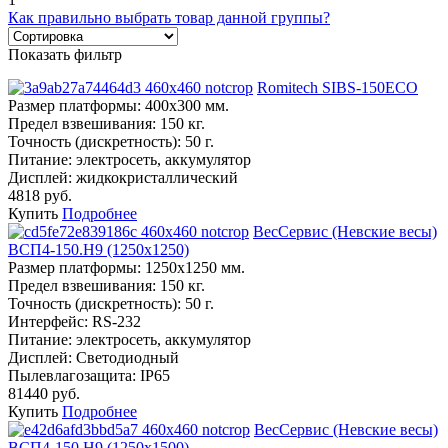
Как правильно выбрать товар данной группы?
Показать фильтр
Romitech SIBS-150ECO
Размер платформы:
400х300 мм.
Предел взвешивания:
150 кг.
Точность (дискретность):
50 г.
Питание:
электросеть, аккумулятор
Дисплей:
жидкокристаллический
4818 руб.
Купить
Подробнее
ВесСервис (Невские весы)
ВСП4-150.Н9 (1250х1250)
Размер платформы:
1250х1250 мм.
Предел взвешивания:
150 кг.
Точность (дискретность):
50 г.
Интерфейс:
RS-232
Питание:
электросеть, аккумулятор
Дисплей:
Светодиодный
Пылевлагозащита:
IP65
81440 руб.
Купить
Подробнее
ВесСервис (Невские весы)
ВСП4-150.Н9 (1250х1500)