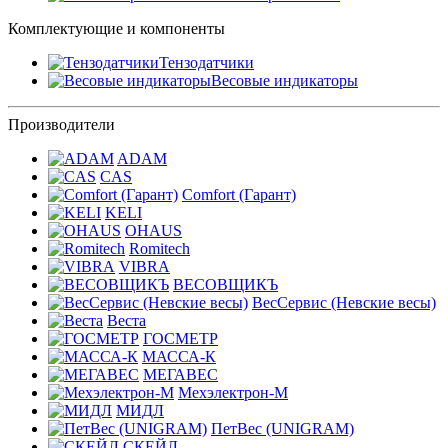
Комплектующие и компоненты
Тензодатчики
Весовые индикаторы
Производители
ADAM
CAS
Comfort (Гарант)
KELI
OHAUS
Romitech
VIBRA
ВЕСОВЩИКЪ
ВесСервис (Невские весы)
Веста
ГОСМЕТР
МАССА-К
МЕГАВЕС
Мехэлектрон-М
МИДЛ
ПетВес (UNIGRAM)
СКЕЙЛ