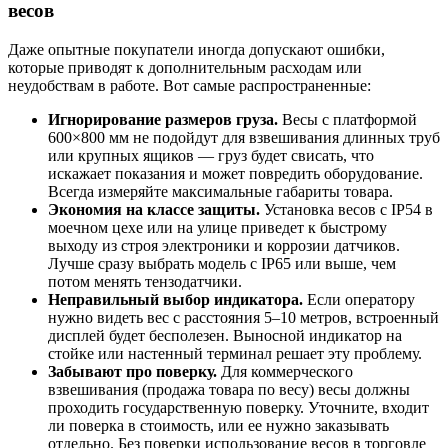
весов
Даже опытные покупатели иногда допускают ошибки,
которые приводят к дополнительным расходам или
неудобствам в работе. Вот самые распространенные:
Игнорирование размеров груза.
Весы с платформой
600×800 мм не подойдут для взвешивания длинных труб
или крупных ящиков — груз будет свисать, что
искажает показания и может повредить оборудование.
Всегда измеряйте максимальные габариты товара.
Экономия на классе защиты.
Установка весов с IP54 в
моечном цехе или на улице приведет к быстрому
выходу из строя электроники и коррозии датчиков.
Лучше сразу выбрать модель с IP65 или выше, чем
потом менять тензодатчики.
Неправильный выбор индикатора.
Если оператору
нужно видеть вес с расстояния 5–10 метров, встроенный
дисплей будет бесполезен. Выносной индикатор на
стойке или настенный терминал решает эту проблему.
Забывают про поверку.
Для коммерческого
взвешивания (продажа товара по весу) весы должны
проходить государственную поверку. Уточните, входит
ли поверка в стоимость, или ее нужно заказывать
отдельно. Без поверки использование весов в торговле