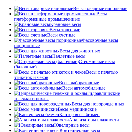
Весы товарные напольные
Весы
платформенные промышленные
Крановые весы
Весы торговые
Весы счетные
Фасовочные весы
порционные
Весы для животных
Паллетные весы
Стержневые весы
(балочные)
Весы c печатью
этикеток и чеков
Весы лабораторные
Весы автомобильные
Гидравлические
тележки и рохлы
Весы для новорожденных
Весы медицинские
Кантер весы безмен
Анализаторы влажности
Ювелирные весы
Контейнерные весы