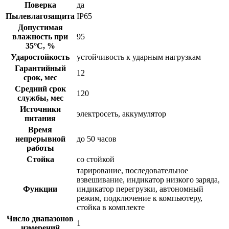
Поверка
да
Пылевлагозащита
IP65
Допустимая
влажность при
95
35°С, %
Ударостойкость
устойчивость к ударным нагрузкам
Гарантийный
12
срок, мес
Средний срок
120
службы, мес
Источники
электросеть, аккумулятор
питания
Время
непрерывной
до 50 часов
работы
Стойка
со стойкой
тарирование, последовательное
взвешивание, индикатор низкого заряда,
Функции
индикатор перегрузки, автономный
режим, подключение к компьютеру,
стойка в комплекте
Число диапазонов
1
измерений