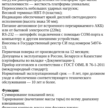
металлоемкости — жесткость платформы уникальна;
Переносимость небольших ударных нагрузок;
Весовой терминал НВТ-9 (пластик);
Индикацию обеспечивает яркий дисплей светодиодного
исполнения (высота знака 50 мм);
Питание автономное (от встроенного перезаряжаемого АКБ)
или от бытовой электросети (220в);
RS-232 — интерфейс подключения с помощью COM-порта к
компьютеру и другим внешними устройствам;
Внесены в Государственный реестр СИ под номером 54974-
13;
Первичная поверка от производителя на 12 месяцев;
Допущены к эксплуатации в России, Беларуси и Казахстане
(сертификаты во вкладке «Документация»);
Прибор изготовлен в соответствии с ГОСТ OIML R 76-1-2011
(международный стандарт);
Нормативный эксплуатационный срок — 8 лет, при должном
уходе и обеспечении соответствующего технического
обслуживания — 10 лет и более.
Функции:
Суммирование показаний веса;
Тарирование (вычитание массы тары) по всему диапазону
взвешивания;
Функция контроль массы при фасовке товара;