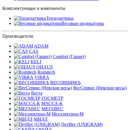
Комплектующие и компоненты
Тензодатчики
Весовые индикаторы
Производители
ADAM
CAS
Comfort (Гарант)
KELI
OHAUS
Romitech
VIBRA
ВЕСОВЩИКЪ
ВесСервис (Невские весы)
Веста
ГОСМЕТР
МАССА-К
МЕГАВЕС
Мехэлектрон-М
МИДЛ
ПетВес (UNIGRAM)
СКЕЙЛ