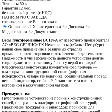
Точность: 50 г.
Гарантия 12 мес.
безналичный расчет (с НДС)
НАПРЯМУЮ С ЗАВОДА
госповерка после Вашего заказа
Описание
Характеристики
Доставка
Модификации
Документация
Весы платформенные ВСП4-А
от известного производителя
АО «ВЕС-СЕРВИС» ГК Невские весы (г.Санкт-Петербург)
нашли свое применение в различных отраслях
промышленности, торговли и хозяйственной деятельности.
Надежность и универсальность данного устройства долгие
годы служит отечественному бизнесу верой и правдой.
Классическая конструкция измерительного прибора —
платформа из конструкционной стали (рифленая
поверхность), четыре тензодатчика, соединительный провод,
весовой индикатор, стойка. Работают от сети или от
встроенной в аккумуляторной батареи.
Преимущества:
Грузоприемное устрйоство из прочных конструкционных
сталей, поверхность платформы с рифленой текстурой;
Практически трехкратный запас (2.5к) прочности для
нагрузок равнораспределенных по платформе при малой