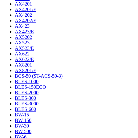
AX4201
AX4201/E
AX4202
AX4202/E
AX423
AX423/E
AX5202
AX523
AX523/E
AX622
AX622/E
AX8201
AX8201/E
BCS-50 (ST-ACS-50-3)
BLES-1000
BLES-150ECO
BLES-2000
BLES-300
BLES-3000
BLES-600
BW-15
BW-150
BW-30
BW-500
BW-6