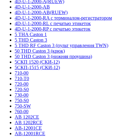
4D-U-1-2000-A(RUEW)
4D-U-1-2000-AB
4D-U-1-2000-AB(RUEW)
4D-U-1-2000-RA с терминалом-регистратором
4D-U-1-2000-RL с печатью этикеток
4D-U-1-2000-RP с печатью этикеток
5 THA Caston 1
5 THD Caston 3
5 THD RF Caston 3 (пульт управления TWN)
50 THD Caston 3 (крюк)
50 THD Caston 3 (нижняя проушина)
5СКП 1520 (СКИ-12)
5СКП-1515 (СКИ-12)
710-00
710-T0
720-00
720-S0
730-00
750-S0
750-SW
760-00
AB 1202CE
AB 1202RCE
AB-12001CE
AB-12001RCE