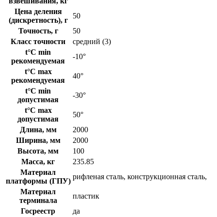
взвешивания, кг
Цена деления
50
(дискретность), г
Точность, г
50
Класс точности
средний (3)
t°C min
-10°
рекомендуемая
t°C max
40°
рекомендуемая
t°C min
-30°
допустимая
t°C max
50°
допустимая
Длина, мм
2000
Ширина, мм
2000
Высота, мм
100
Масса, кг
235.85
Материал
рифленая сталь, конструкционная сталь,
платформы (ГПУ)
Материал
пластик
терминала
Госреестр
да