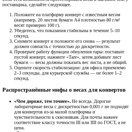
поставщика, сделайте следующее.
Положите на платформу конверт с известным весом
(например, 20 листов бумаги A4 плотностью 80 г/м²
весят примерно 100 г).
Убедитесь, что показания стабильны в течение 5–10
секунд.
Снимите конверт и положите его снова — результат
должен совпасть с точностью до дискретности.
Проверьте работу функции обнуления тары: поставьте
пустой конверт, нажмите «Tare», затем добавьте лист
бумаги — весы должны показать вес листа, а не общий.
Оцените скорость стабилизации: для офиса приемлемо
2–3 секунды, для курьерской службы — не более 1–2
секунд.
Распространённые мифы о весах для конвертов
«Чем дороже, тем точнее».
Не всегда. Дорогие
лабораторные весы с дискретностью 0,001 г не подходят
для конвертов из-за малой платформы и
чувствительности к сквознякам. Для почты важнее
соответствие классу точности III или IIII по ГОСТ, а не
цена.