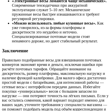
«Электронные весы ломаются чаще механических».
Современные тензодатчики при аккуратной
эксплуатации служат 5–10 лет. Механические
пружинные весы быстрее изнашиваются и требуют
регулярной регулировки.
«Можно использовать любые кухонные весы».
Как
уже говорилось, из-за формы платформы и
дискретности это неудобно и неточно.
Специализированные почтовые модели стоят
ненамного дороже, но дают стабильный результат.
Заключение
Правильно подобранные весы для взвешивания почтовых
конвертов экономят время и деньги, исключая ошибки при
расчёте почтовых тарифов. Обращайте внимание на
дискретность, размер платформы, максимальную нагрузку и
наличие функций калибровки. Для малого офиса достаточно
простой модели с батарейками, для интенсивной работы —
сетевые весы с интерфейсом передачи данных. Избегайте
покупки «универсальных» весов с большим запасом по
нагрузке — они потеряют точность на лёгких письмах. Если у
вас остались сомнения, какой вариант подходит именно для
ваших задач, уточните требования у специалиста магазина —
он поможет подобрать модель под объём корреспонденции и