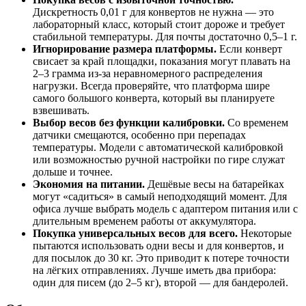
Дискретность 0,01 г для конвертов не нужна — это
лабораторный класс, который стоит дороже и требует
стабильной температуры. Для почты достаточно 0,5–1 г.
Игнорирование размера платформы.
Если конверт
свисает за край площадки, показания могут плавать на
2–3 грамма из-за неравномерного распределения
нагрузки. Всегда проверяйте, что платформа шире
самого большого конверта, который вы планируете
взвешивать.
Выбор весов без функции калибровки.
Со временем
датчики смещаются, особенно при перепадах
температуры. Модели с автоматической калибровкой
или возможностью ручной настройки по гире служат
дольше и точнее.
Экономия на питании.
Дешёвые весы на батарейках
могут «садиться» в самый неподходящий момент. Для
офиса лучше выбрать модель с адаптером питания или с
длительным временем работы от аккумулятора.
Покупка универсальных весов для всего.
Некоторые
пытаются использовать одни весы и для конвертов, и
для посылок до 30 кг. Это приводит к потере точности
на лёгких отправлениях. Лучше иметь два прибора:
один для писем (до 2–5 кг), второй — для бандеролей.