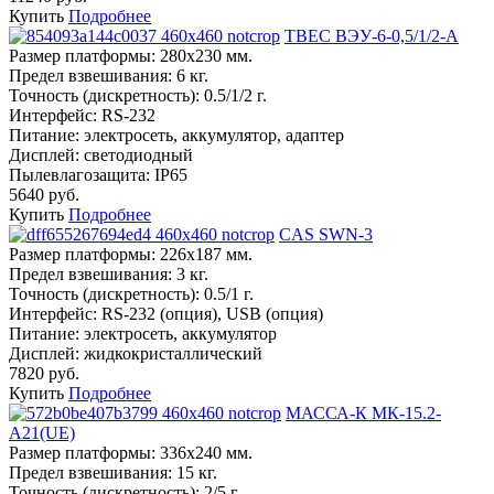
Купить
Подробнее
ТВЕС ВЭУ-6-0,5/1/2-А
Размер платформы:
280х230 мм.
Предел взвешивания:
6 кг.
Точность (дискретность):
0.5/1/2 г.
Интерфейс:
RS-232
Питание:
электросеть, аккумулятор, адаптер
Дисплей:
светодиодный
Пылевлагозащита:
IP65
5640 руб.
Купить
Подробнее
CAS SWN-3
Размер платформы:
226х187 мм.
Предел взвешивания:
3 кг.
Точность (дискретность):
0.5/1 г.
Интерфейс:
RS-232 (опция), USB (опция)
Питание:
электросеть, аккумулятор
Дисплей:
жидкокристаллический
7820 руб.
Купить
Подробнее
МАССА-К МК-15.2-
А21(UE)
Размер платформы:
336х240 мм.
Предел взвешивания:
15 кг.
Точность (дискретность):
2/5 г.