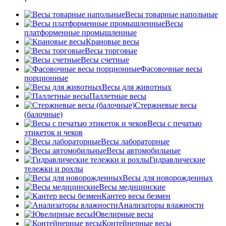
Весы товарные напольные
Весы
платформенные промышленные
Крановые весы
Весы торговые
Весы счетные
Фасовочные весы
порционные
Весы для животных
Паллетные весы
Стержневые весы
(балочные)
Весы c печатью
этикеток и чеков
Весы лабораторные
Весы автомобильные
Гидравлические
тележки и рохлы
Весы для новорожденных
Весы медицинские
Кантер весы безмен
Анализаторы влажности
Ювелирные весы
Контейнерные весы