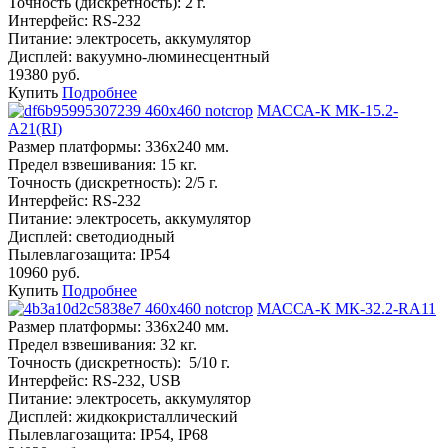
Точность (дискретность):
2 г.
Интерфейс:
RS-232
Питание:
электросеть, аккумулятор
Дисплей:
вакуумно-люминесцентный
19380 руб.
Купить
Подробнее
МАССА-К МК-15.2-
А21(RI)
Размер платформы:
336х240 мм.
Предел взвешивания:
15 кг.
Точность (дискретность):
2/5 г.
Интерфейс:
RS-232
Питание:
электросеть, аккумулятор
Дисплей:
светодиодный
Пылевлагозащита:
IP54
10960 руб.
Купить
Подробнее
МАССА-К МК-32.2-RA11
Размер платформы:
336х240 мм.
Предел взвешивания:
32 кг.
Точность (дискретность):
5/10 г.
Интерфейс:
RS-232, USB
Питание:
электросеть, аккумулятор
Дисплей:
жидкокристаллический
Пылевлагозащита:
IP54, IP68