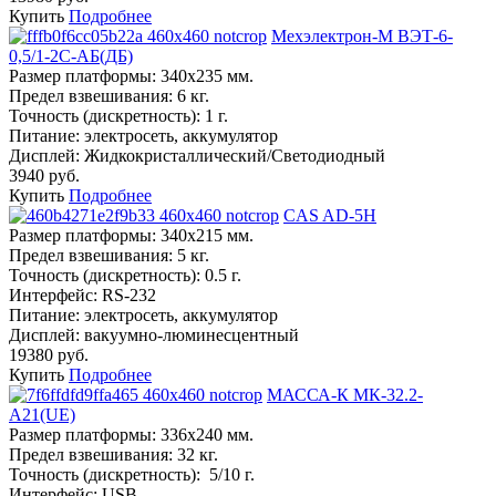
Купить
Подробнее
Мехэлектрон-М ВЭТ-6-
0,5/1-2С-АБ(ДБ)
Размер платформы:
340х235 мм.
Предел взвешивания:
6 кг.
Точность (дискретность):
1 г.
Питание:
электросеть, аккумулятор
Дисплей:
Жидкокристаллический/Светодиодный
3940 руб.
Купить
Подробнее
CAS AD-5H
Размер платформы:
340х215 мм.
Предел взвешивания:
5 кг.
Точность (дискретность):
0.5 г.
Интерфейс:
RS-232
Питание:
электросеть, аккумулятор
Дисплей:
вакуумно-люминесцентный
19380 руб.
Купить
Подробнее
МАССА-К МК-32.2-
А21(UE)
Размер платформы:
336х240 мм.
Предел взвешивания:
32 кг.
Точность (дискретность):
5/10 г.
Интерфейс:
USB