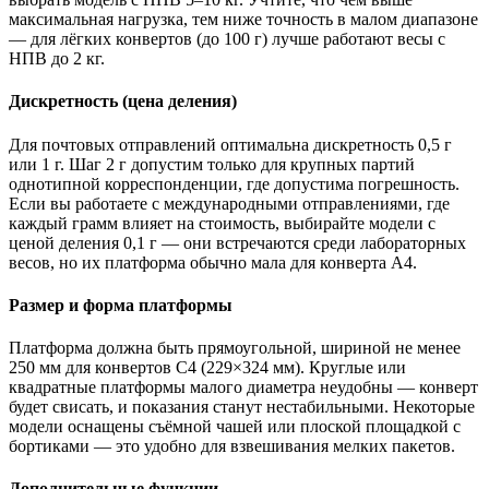
максимальная нагрузка, тем ниже точность в малом диапазоне
— для лёгких конвертов (до 100 г) лучше работают весы с
НПВ до 2 кг.
Дискретность (цена деления)
Для почтовых отправлений оптимальна дискретность 0,5 г
или 1 г. Шаг 2 г допустим только для крупных партий
однотипной корреспонденции, где допустима погрешность.
Если вы работаете с международными отправлениями, где
каждый грамм влияет на стоимость, выбирайте модели с
ценой деления 0,1 г — они встречаются среди лабораторных
весов, но их платформа обычно мала для конверта A4.
Размер и форма платформы
Платформа должна быть прямоугольной, шириной не менее
250 мм для конвертов C4 (229×324 мм). Круглые или
квадратные платформы малого диаметра неудобны — конверт
будет свисать, и показания станут нестабильными. Некоторые
модели оснащены съёмной чашей или плоской площадкой с
бортиками — это удобно для взвешивания мелких пакетов.
Дополнительные функции