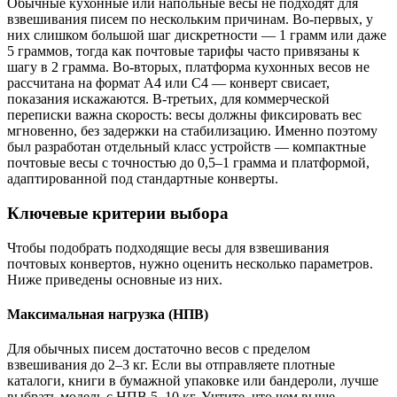
Обычные кухонные или напольные весы не подходят для
взвешивания писем по нескольким причинам. Во-первых, у
них слишком большой шаг дискретности — 1 грамм или даже
5 граммов, тогда как почтовые тарифы часто привязаны к
шагу в 2 грамма. Во-вторых, платформа кухонных весов не
рассчитана на формат A4 или C4 — конверт свисает,
показания искажаются. В-третьих, для коммерческой
переписки важна скорость: весы должны фиксировать вес
мгновенно, без задержки на стабилизацию. Именно поэтому
был разработан отдельный класс устройств — компактные
почтовые весы с точностью до 0,5–1 грамма и платформой,
адаптированной под стандартные конверты.
Ключевые критерии выбора
Чтобы подобрать подходящие весы для взвешивания
почтовых конвертов, нужно оценить несколько параметров.
Ниже приведены основные из них.
Максимальная нагрузка (НПВ)
Для обычных писем достаточно весов с пределом
взвешивания до 2–3 кг. Если вы отправляете плотные
каталоги, книги в бумажной упаковке или бандероли, лучше
выбрать модель с НПВ 5–10 кг. Учтите, что чем выше