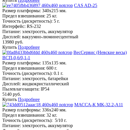
Купить
Подробнее
CAS AD-25
Размер платформы:
340х215 мм.
Предел взвешивания:
25 кг.
Точность (дискретность):
5 г.
Интерфейс:
RS-232
Питание:
электросеть, аккумулятор
Дисплей:
вакуумно-люминесцентный
13980 руб.
Купить
Подробнее
ВесСервис (Невские весы)
ВСП-0,6/0,1-1
Размер платформы:
135х135 мм.
Предел взвешивания:
600 г.
Точность (дискретность):
0.1 г.
Питание:
электросеть, батарейки
Дисплей:
жидкокристаллический
Пылевлагозащита:
IP54
5140 руб.
Купить
Подробнее
МАССА-К МК-32.2-А11
Размер платформы:
336х240 мм.
Предел взвешивания:
32 кг.
Точность (дискретность):
5/10 г.
Питание:
электросеть, аккумулятор