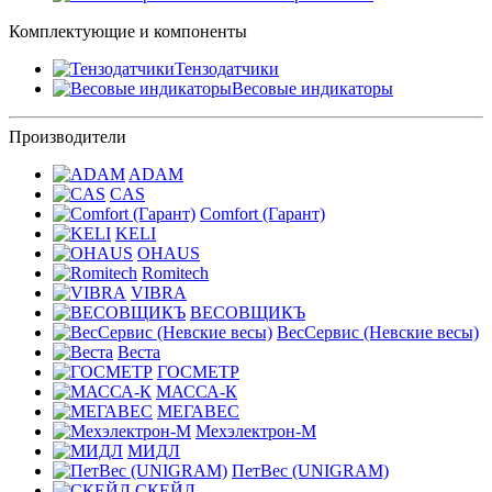
Комплектующие и компоненты
Тензодатчики
Весовые индикаторы
Производители
ADAM
CAS
Comfort (Гарант)
KELI
OHAUS
Romitech
VIBRA
ВЕСОВЩИКЪ
ВесСервис (Невские весы)
Веста
ГОСМЕТР
МАССА-К
МЕГАВЕС
Мехэлектрон-М
МИДЛ
ПетВес (UNIGRAM)
СКЕЙЛ