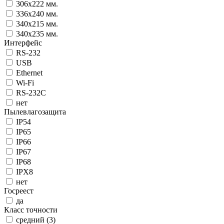
306x222 мм.
336x240 мм.
340x215 мм.
340x235 мм.
Интерфейс
RS-232
USB
Ethernet
Wi-Fi
RS-232C
нет
Пылевлагозащита
IP54
IP65
IP66
IP67
IP68
IPX8
нет
Госреест
да
Класс точности
cредний (3)