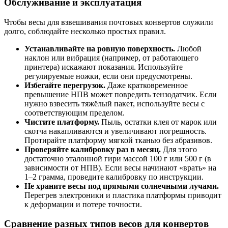
Обслуживание и эксплуатация
Чтобы весы для взвешивания почтовых конвертов служили
долго, соблюдайте несколько простых правил.
Устанавливайте на ровную поверхность.
Любой
наклон или вибрация (например, от работающего
принтера) искажают показания. Используйте
регулируемые ножки, если они предусмотрены.
Избегайте перегрузок.
Даже кратковременное
превышение НПВ может повредить тензодатчик. Если
нужно взвесить тяжёлый пакет, используйте весы с
соответствующим пределом.
Чистите платформу.
Пыль, остатки клея от марок или
скотча накапливаются и увеличивают погрешность.
Протирайте платформу мягкой тканью без абразивов.
Проверяйте калибровку раз в месяц.
Для этого
достаточно эталонной гири массой 100 г или 500 г (в
зависимости от НПВ). Если весы начинают «врать» на
1–2 грамма, проведите калибровку по инструкции.
Не храните весы под прямыми солнечными лучами.
Перегрев электроники и пластика платформы приводит
к деформации и потере точности.
Сравнение разных типов весов для конвертов