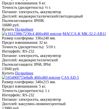
Предел взвешивания:
6 кг.
Точность (дискретность):
½ г.
Питание:
электросеть, аккумулятор
Дисплей:
жидкокристаллический/светодиодный
Пылевлагозащита:
IP69K
16680 руб.
Купить
Подробнее
МАССА-К МК-32.2-AB11
Размер платформы:
336х240 мм.
Предел взвешивания:
32 кг.
Точность (дискретность):
5/10 г.
Интерфейс:
RS-232
Питание:
электросеть, аккумулятор
Дисплей:
жидкокристаллический
Пылевлагозащита:
IP68, IP64
13940 руб.
Купить
Подробнее
CAS AD-5
Размер платформы:
340х215 мм.
Предел взвешивания:
5 кг.
Точность (дискретность):
1 г.
Интерфейс:
RS-232
Питание:
электросеть, аккумулятор
Дисплей:
вакуумно-люминесцентный
13980 руб.