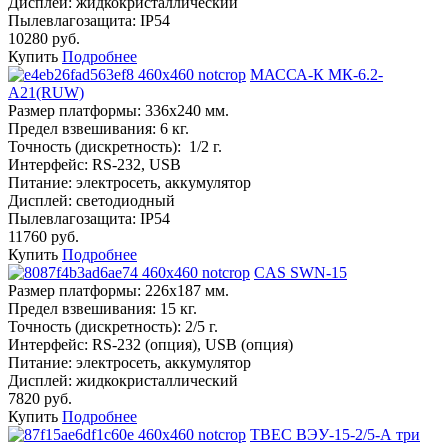
Дисплей:
жидкокристаллический
Пылевлагозащита:
IP54
10280 руб.
Купить
Подробнее
МАССА-К МК-6.2-
А21(RUW)
Размер платформы:
336х240 мм.
Предел взвешивания:
6 кг.
Точность (дискретность):
1/2 г.
Интерфейс:
RS-232, USB
Питание:
электросеть, аккумулятор
Дисплей:
светодиодный
Пылевлагозащита:
IP54
11760 руб.
Купить
Подробнее
CAS SWN-15
Размер платформы:
226х187 мм.
Предел взвешивания:
15 кг.
Точность (дискретность):
2/5 г.
Интерфейс:
RS-232 (опция), USB (опция)
Питание:
электросеть, аккумулятор
Дисплей:
жидкокристаллический
7820 руб.
Купить
Подробнее
ТВЕС ВЭУ-15-2/5-А три