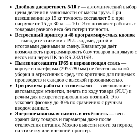
Двойная дискретность 5/10 г
— автоматический выбор
цены деления в зависимости от массы груза. При
взвешивании до 15 кг точность составляет 5 г, при
нагрузке от 15 до 30 кг — 10 г. Это позволяет работать с
товарами разного веса без потери точности.
Встроенный принтер и 48 программируемых кнопок
— выводите этикетки с PLU-кодами, датой и
итоговыми данными за смену. Клавиатура даёт
возможность программировать базу товаров напрямую с
весов или через ПК по RS-232/USB.
Пылевлагозащита IP65 и нержавеющая сталь
—
корпус и платформа (295×280 мм) не боятся влажной
уборки и агрессивных сред, что критично для пищевых
производств и складов с высокой проходимостью.
Три режима работы с этикетками
— взвешивание с
автовыводом этикетки, печать по коду товара (PLU) и
режим для незарегистрированных позиций. Это
ускоряет фасовку до 30% по сравнению с ручным
вводом данных.
Энергонезависимая память и отчётность
— весы
хранят базу товаров и параметры даже после
отключения питания. Можно вывести итоги за период
на этикетку или внешний принтер.