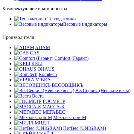
Комплектующие и компоненты
Тензодатчики
Весовые индикаторы
Производители
ADAM
CAS
Comfort (Гарант)
KELI
OHAUS
Romitech
VIBRA
ВЕСОВЩИКЪ
ВесСервис (Невские весы)
Веста
ГОСМЕТР
МАССА-К
МЕГАВЕС
Мехэлектрон-М
МИДЛ
ПетВес (UNIGRAM)
СКЕЙЛ