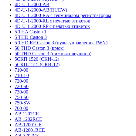
4D-U-1-2000-AB
4D-U-1-2000-AB(RUEW)
4D-U-1-2000-RA с терминалом-регистратором
4D-U-1-2000-RL с печатью этикеток
4D-U-1-2000-RP с печатью этикеток
5 THA Caston 1
5 THD Caston 3
5 THD RF Caston 3 (пульт управления TWN)
50 THD Caston 3 (крюк)
50 THD Caston 3 (нижняя проушина)
5СКП 1520 (СКИ-12)
5СКП-1515 (СКИ-12)
710-00
710-T0
720-00
720-S0
730-00
750-S0
750-SW
760-00
AB 1202CE
AB 1202RCE
AB-12001CE
AB-12001RCE
AB-3202CE