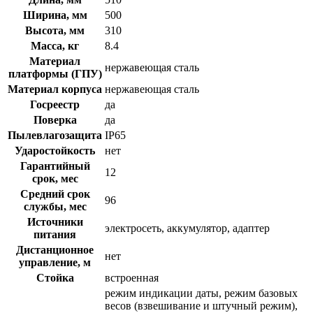
Ширина, мм
500
Высота, мм
310
Масса, кг
8.4
Материал
нержавеющая сталь
платформы (ГПУ)
Материал корпуса
нержавеющая сталь
Госреестр
да
Поверка
да
Пылевлагозащита
IP65
Ударостойкость
нет
Гарантийный
12
срок, мес
Средний срок
96
службы, мес
Источники
электросеть, аккумулятор, адаптер
питания
Дистанционное
нет
управление, м
Стойка
встроенная
режим индикации даты, режим базовых
весов (взвешивание и штучный режим),