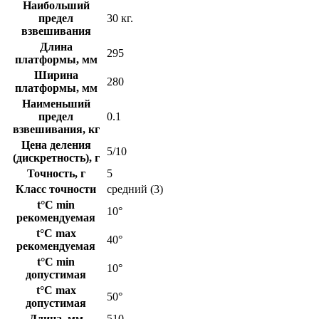
Наибольший
предел
30 кг.
взвешивания
Длина
295
платформы, мм
Ширина
280
платформы, мм
Наименьший
предел
0.1
взвешивания, кг
Цена деления
5/10
(дискретность), г
Точность, г
5
Класс точности
cредний (3)
t°C min
10°
рекомендуемая
t°C max
40°
рекомендуемая
t°C min
10°
допустимая
t°C max
50°
допустимая
Длина, мм
510