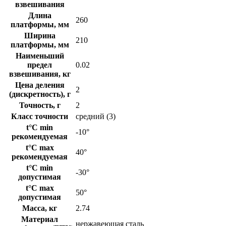
взвешивания
Длина
260
платформы, мм
Ширина
210
платформы, мм
Наименьший
предел
0.02
взвешивания, кг
Цена деления
2
(дискретность), г
Точность, г
2
Класс точности
средний (3)
t°C min
-10°
рекомендуемая
t°C max
40°
рекомендуемая
t°C min
-30°
допустимая
t°C max
50°
допустимая
Масса, кг
2.74
Материал
нержавеющая сталь