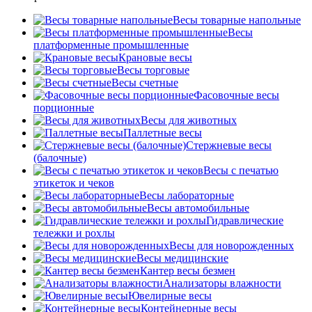
Весы товарные напольные
Весы
платформенные промышленные
Крановые весы
Весы торговые
Весы счетные
Фасовочные весы
порционные
Весы для животных
Паллетные весы
Стержневые весы
(балочные)
Весы c печатью
этикеток и чеков
Весы лабораторные
Весы автомобильные
Гидравлические
тележки и рохлы
Весы для новорожденных
Весы медицинские
Кантер весы безмен
Анализаторы влажности
Ювелирные весы
Контейнерные весы