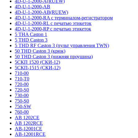
4D-U-1-2000-A(RUEW)
4D-U-1-2000-AB
4D-U-1-2000-AB(RUEW)
4D-U-1-2000-RA с терминалом-регистратором
4D-U-1-2000-RL с печатью этикеток
4D-U-1-2000-RP с печатью этикеток
5 THA Caston 1
5 THD Caston 3
5 THD RF Caston 3 (пульт управления TWN)
50 THD Caston 3 (крюк)
50 THD Caston 3 (нижняя проушина)
5СКП 1520 (СКИ-12)
5СКП-1515 (СКИ-12)
710-00
710-T0
720-00
720-S0
730-00
750-S0
750-SW
760-00
AB 1202CE
AB 1202RCE
AB-12001CE
AB-12001RCE