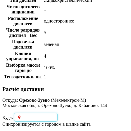
Тип дисплея
Жидкокристаллический
Число дисплеев
1
индикации
Расположение
одностороннее
дисплеев
Число разрядов
5
дисплея - Вес
Подсветка
зеленая
дисплеев
Кнопки
4
управления, шт
Выборка массы
100%
тары до
Тензодатчики, шт
1
Расчёт доставки
Откуда:
Орехово-Зуево
(Мехэлектрон-М)
Московская обл., г. Орехово-Зуево, д. Кабаново, 144
Выберите город
Куда:
Синхронизируется с городом в шапке сайта