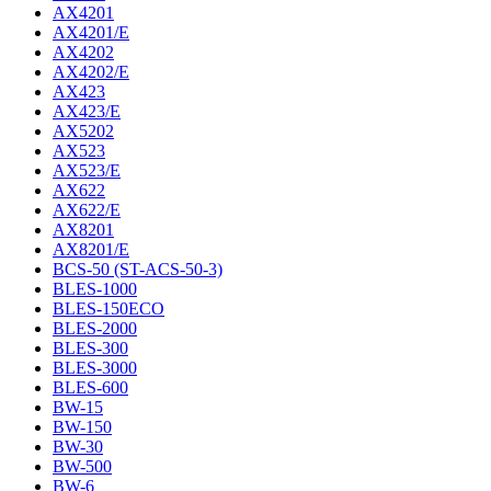
AX4201
AX4201/E
AX4202
AX4202/E
AX423
AX423/E
AX5202
AX523
AX523/E
AX622
AX622/E
AX8201
AX8201/E
BCS-50 (ST-ACS-50-3)
BLES-1000
BLES-150ECO
BLES-2000
BLES-300
BLES-3000
BLES-600
BW-15
BW-150
BW-30
BW-500
BW-6