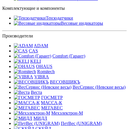
Комплектующие и компоненты
Тензодатчики
Весовые индикаторы
Производители
ADAM
CAS
Comfort (Гарант)
KELI
OHAUS
Romitech
VIBRA
ВЕСОВЩИКЪ
ВесСервис (Невские весы)
Веста
ГОСМЕТР
МАССА-К
МЕГАВЕС
Мехэлектрон-М
МИДЛ
ПетВес (UNIGRAM)
СКЕЙЛ