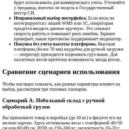
будет использовать для коммерческого учета. Уточняйте
у продавца, внесена ли модель в Государственный
реестр СИ.
Неправильный выбор интерфейса.
Если весы не
интегрируются с вашей WMS или 1С, операторам
придется вводить данные вручную. Это снижает
скорость работы и повышает риск ошибок. Заранее
проверьте, какие протоколы поддерживает индикатор.
Покупка без учета высоты платформы.
Высокая
платформа (более 70 мм) неудобна для ручной загрузки
— оператору приходится поднимать груз выше. Для
паллетных весов критична возможность заезда рохли.
Сравнение сценариев использования
Чтобы наглядно показать, как разные параметры влияют на
выбор, рассмотрим три типовых сценария.
Сценарий А: Небольшой склад с ручной
обработкой грузов
Вы принимаете товар в коробках (до 30 кг) и фасуете его на
мелкие партии. Здесь оптимальны весы с платформой 40×50
см или 60×80 см, НПВ до 150–300 кг, дискретность 10–20 г.