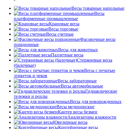
Весы товарные напольные
Весы
платформенные промышленные
Крановые весы
Весы торговые
Весы счетные
Фасовочные весы
порционные
Весы для животных
Паллетные весы
Стержневые весы
(балочные)
Весы c печатью
этикеток и чеков
Весы лабораторные
Весы автомобильные
Гидравлические
тележки и рохлы
Весы для новорожденных
Весы медицинские
Кантер весы безмен
Анализаторы влажности
Ювелирные весы
Контейнерные весы