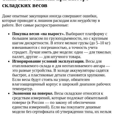
складских весов
Даже опытные закупщики иногда совершают ошибки,
которые приводят к лишним расходам или неудобству в
работе. Вот самые распространенные:
Покупка весов «на вырост».
Выбирают платформу с
большим запасом по грузоподъемности, но с крупным
шагом дискретности. В итоге мелкие грузы (до 5–10 кг)
взвешиваются с погрешностью, а точность учета
страдает. Лучше иметь две модели: одни — для тяжелых
паллет, другие — для штучного товара.
Игнорирование условий эксплуатации.
Весы для
отапливаемого склада и для неотапливаемого ангара —
это разные устройства. В холоде аккумуляторы садятся
быстрее, а пластиковые детали становятся хрупкими.
Если весы будут стоять на улице, обязателен
влагозащищенный корпус и широкий диапазон рабочих
температур.
Экономия на поверке.
Весы складские относятся к
средствам измерений, которые подлежат обязательной
поверке (в России — по закону об обеспечении
единства измерений). Если вы покупаете дешевые
модели без сертификата об утверждении типа, их нельзя