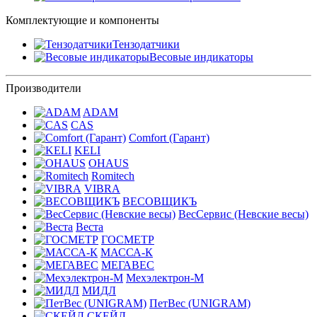
Комплектующие и компоненты
Тензодатчики
Весовые индикаторы
Производители
ADAM
CAS
Comfort (Гарант)
KELI
OHAUS
Romitech
VIBRA
ВЕСОВЩИКЪ
ВесСервис (Невские весы)
Веста
ГОСМЕТР
МАССА-К
МЕГАВЕС
Мехэлектрон-М
МИДЛ
ПетВес (UNIGRAM)
СКЕЙЛ