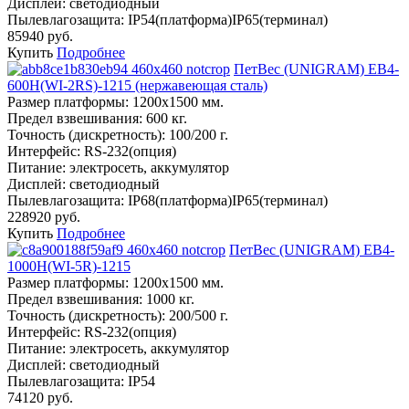
Дисплей:
светодиодный
Пылевлагозащита:
IP54(платформа)IP65(терминал)
85940 руб.
Купить
Подробнее
ПетВес (UNIGRAM) ЕВ4-
600Н(WI-2RS)-1215 (нержавеющая сталь)
Размер платформы:
1200х1500 мм.
Предел взвешивания:
600 кг.
Точность (дискретность):
100/200 г.
Интерфейс:
RS-232(опция)
Питание:
электросеть, аккумулятор
Дисплей:
светодиодный
Пылевлагозащита:
IP68(платформа)IP65(терминал)
228920 руб.
Купить
Подробнее
ПетВес (UNIGRAM) ЕВ4-
1000Н(WI-5R)-1215
Размер платформы:
1200х1500 мм.
Предел взвешивания:
1000 кг.
Точность (дискретность):
200/500 г.
Интерфейс:
RS-232(опция)
Питание:
электросеть, аккумулятор
Дисплей:
светодиодный
Пылевлагозащита:
IP54
74120 руб.