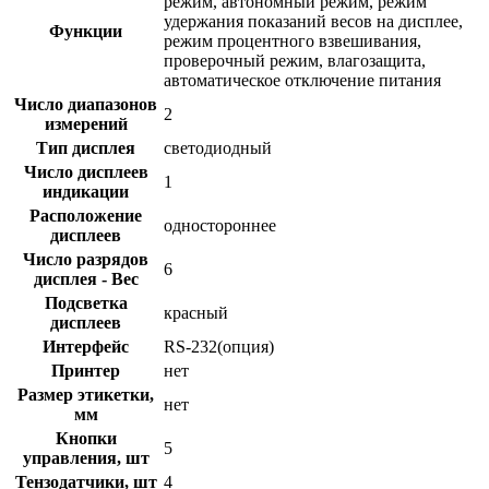
режим, автономный режим, режим
удержания показаний весов на дисплее,
Функции
режим процентного взвешивания,
проверочный режим, влагозащита,
автоматическое отключение питания
Число диапазонов
2
измерений
Тип дисплея
светодиодный
Число дисплеев
1
индикации
Расположение
одностороннее
дисплеев
Число разрядов
6
дисплея - Вес
Подсветка
красный
дисплеев
Интерфейс
RS-232(опция)
Принтер
нет
Размер этикетки,
нет
мм
Кнопки
5
управления, шт
Тензодатчики, шт
4