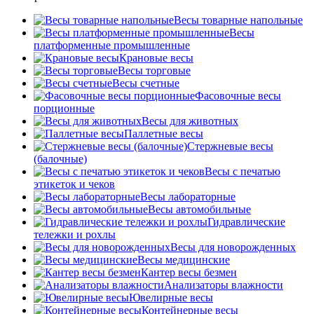
Весы товарные напольные
Весы
платформенные промышленные
Крановые весы
Весы торговые
Весы счетные
Фасовочные весы
порционные
Весы для животных
Паллетные весы
Стержневые весы
(балочные)
Весы c печатью
этикеток и чеков
Весы лабораторные
Весы автомобильные
Гидравлические
тележки и рохлы
Весы для новорожденных
Весы медицинские
Кантер весы безмен
Анализаторы влажности
Ювелирные весы
Контейнерные весы