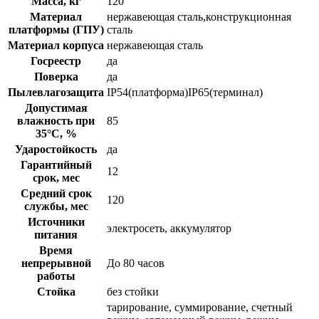
Масса, кг
120
Материал
нержавеющая сталь,конструкционная
платформы (ГПУ)
сталь
Материал корпуса
нержавеющая сталь
Госреестр
да
Поверка
да
Пылевлагозащита
IP54(платформа)IP65(терминал)
Допустимая
влажность при
85
35°С, %
Ударостойкость
да
Гарантийный
12
срок, мес
Средний срок
120
службы, мес
Источники
электросеть, аккумулятор
питания
Время
непрерывной
До 80 часов
работы
Стойка
без стойки
тарирование, суммирование, счетный