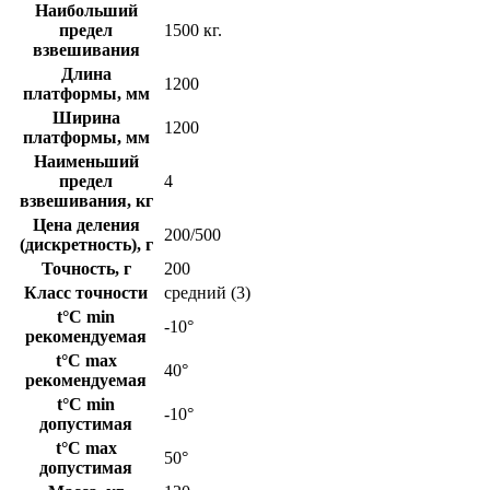
Наибольший
предел
1500 кг.
взвешивания
Длина
1200
платформы, мм
Ширина
1200
платформы, мм
Наименьший
предел
4
взвешивания, кг
Цена деления
200/500
(дискретность), г
Точность, г
200
Класс точности
средний (3)
t°C min
-10°
рекомендуемая
t°C max
40°
рекомендуемая
t°C min
-10°
допустимая
t°C max
50°
допустимая