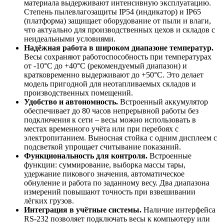
материала выдерживают интенсивную эксплуатацию.
Степень пылевлагозащиты IP54 (индикатор) и IP65
(платформа) защищает оборудование от пыли и влаги,
что актуально для производственных цехов и складов с
неидеальными условиями.
Надёжная работа в широком диапазоне температур.
Весы сохраняют работоспособность при температурах
от -10°C до +40°C (рекомендуемый диапазон) и
кратковременно выдерживают до +50°C. Это делает
модель пригодной для неотапливаемых складов и
производственных помещений.
Удобство и автономность.
Встроенный аккумулятор
обеспечивает до 80 часов непрерывной работы без
подключения к сети – весы можно использовать в
местах временного учёта или при перебоях с
электропитанием. Выносная стойка с одним дисплеем с
подсветкой упрощает считывание показаний.
Функциональность для контроля.
Встроенные
функции: суммирование, выборка массы тары,
удержание пикового значения, автоматическое
обнуление и работа по заданному весу. Два диапазона
измерений повышают точность при взвешивании
лёгких грузов.
Интеграция в учётные системы.
Наличие интерфейса
RS-232 позволяет подключать весы к компьютеру или