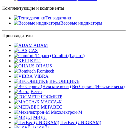
Комплектующие и компоненты
Тензодатчики
Весовые индикаторы
Производители
ADAM
CAS
Comfort (Гарант)
KELI
OHAUS
Romitech
VIBRA
ВЕСОВЩИКЪ
ВесСервис (Невские весы)
Веста
ГОСМЕТР
МАССА-К
МЕГАВЕС
Мехэлектрон-М
МИДЛ
ПетВес (UNIGRAM)
СКЕЙЛ