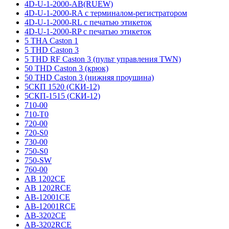
4D-U-1-2000-AB(RUEW)
4D-U-1-2000-RA с терминалом-регистратором
4D-U-1-2000-RL с печатью этикеток
4D-U-1-2000-RP с печатью этикеток
5 THA Caston 1
5 THD Caston 3
5 THD RF Caston 3 (пульт управления TWN)
50 THD Caston 3 (крюк)
50 THD Caston 3 (нижняя проушина)
5СКП 1520 (СКИ-12)
5СКП-1515 (СКИ-12)
710-00
710-T0
720-00
720-S0
730-00
750-S0
750-SW
760-00
AB 1202CE
AB 1202RCE
AB-12001CE
AB-12001RCE
AB-3202CE
AB-3202RCE