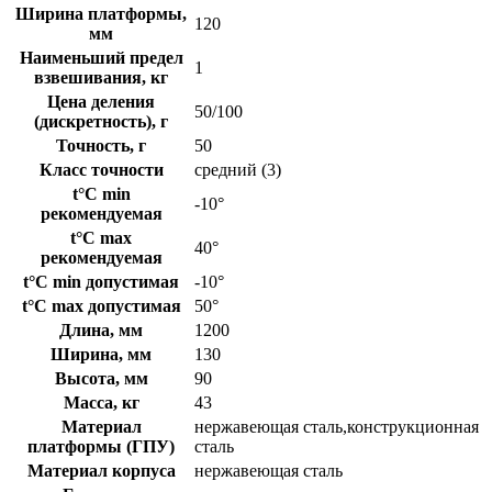
Ширина платформы,
120
мм
Наименьший предел
1
взвешивания, кг
Цена деления
50/100
(дискретность), г
Точность, г
50
Класс точности
средний (3)
t°C min
-10°
рекомендуемая
t°C max
40°
рекомендуемая
t°C min допустимая
-10°
t°C max допустимая
50°
Длина, мм
1200
Ширина, мм
130
Высота, мм
90
Масса, кг
43
Материал
нержавеющая сталь,конструкционная
платформы (ГПУ)
сталь
Материал корпуса
нержавеющая сталь