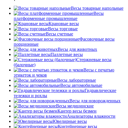
Весы товарные напольные
Весы
платформенные промышленные
Крановые весы
Весы торговые
Весы счетные
Фасовочные весы
порционные
Весы для животных
Паллетные весы
Стержневые весы
(балочные)
Весы c печатью
этикеток и чеков
Весы лабораторные
Весы автомобильные
Гидравлические
тележки и рохлы
Весы для новорожденных
Весы медицинские
Кантер весы безмен
Анализаторы влажности
Ювелирные весы
Контейнерные весы