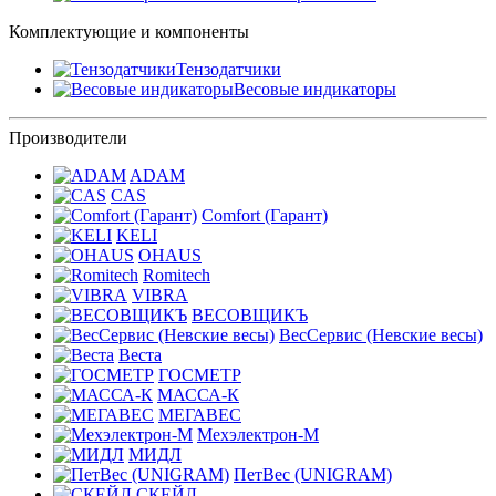
Комплектующие и компоненты
Тензодатчики
Весовые индикаторы
Производители
ADAM
CAS
Comfort (Гарант)
KELI
OHAUS
Romitech
VIBRA
ВЕСОВЩИКЪ
ВесСервис (Невские весы)
Веста
ГОСМЕТР
МАССА-К
МЕГАВЕС
Мехэлектрон-М
МИДЛ
ПетВес (UNIGRAM)
СКЕЙЛ