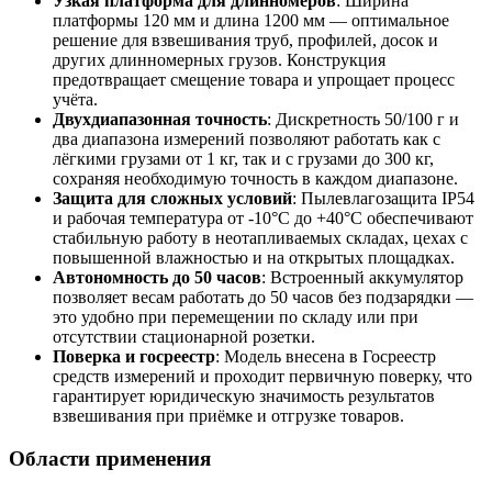
Узкая платформа для длинномеров
: Ширина
платформы 120 мм и длина 1200 мм — оптимальное
решение для взвешивания труб, профилей, досок и
других длинномерных грузов. Конструкция
предотвращает смещение товара и упрощает процесс
учёта.
Двухдиапазонная точность
: Дискретность 50/100 г и
два диапазона измерений позволяют работать как с
лёгкими грузами от 1 кг, так и с грузами до 300 кг,
сохраняя необходимую точность в каждом диапазоне.
Защита для сложных условий
: Пылевлагозащита IP54
и рабочая температура от -10°C до +40°C обеспечивают
стабильную работу в неотапливаемых складах, цехах с
повышенной влажностью и на открытых площадках.
Автономность до 50 часов
: Встроенный аккумулятор
позволяет весам работать до 50 часов без подзарядки —
это удобно при перемещении по складу или при
отсутствии стационарной розетки.
Поверка и госреестр
: Модель внесена в Госреестр
средств измерений и проходит первичную поверку, что
гарантирует юридическую значимость результатов
взвешивания при приёмке и отгрузке товаров.
Области применения