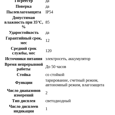
Госреестр
да
Поверка
да
Пылевлагозащита
IP54
Допустимая
влажность при 35°С,
85
%
Ударостойкость
да
Гарантийный срок,
12
мес
Средний срок
120
службы, мес
Источники питания
электросеть, аккумулятор
Время непрерывной
До 50 часов
работы
Стойка
со стойкой
тарирование, счетный режим,
Функции
автономный режим, влагозащита
Число диапазонов
2
измерений
Тип дисплея
светодиодный
Число дисплеев
1
индикации