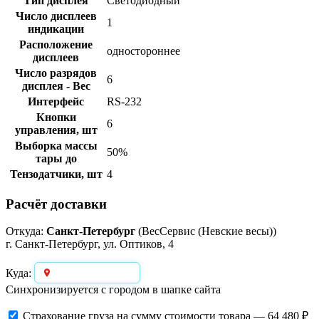
Тип дисплея
Светодиодный
Число дисплеев
1
индикации
Расположение
одностороннее
дисплеев
Число разрядов
6
дисплея - Вес
Интерфейс
RS-232
Кнопки
6
управления, шт
Выборка массы
50%
тары до
Тензодатчики, шт
4
Расчёт доставки
Откуда:
Санкт-Петербург
(ВесСервис (Невские весы))
г. Санкт-Петербург, ул. Оптиков, 4
Выберите город
Куда:
Синхронизируется с городом в шапке сайта
Страхование груза
на сумму стоимости товара — 64 480 ₽