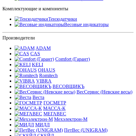
Комплектующие и компоненты
Тензодатчики
Весовые индикаторы
Производители
ADAM
CAS
Comfort (Гарант)
KELI
OHAUS
Romitech
VIBRA
ВЕСОВЩИКЪ
ВесСервис (Невские весы)
Веста
ГОСМЕТР
МАССА-К
МЕГАВЕС
Мехэлектрон-М
МИДЛ
ПетВес (UNIGRAM)
СКЕЙЛ