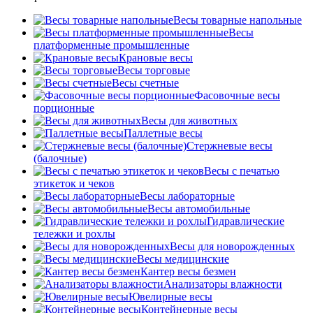
Весы товарные напольные
Весы
платформенные промышленные
Крановые весы
Весы торговые
Весы счетные
Фасовочные весы
порционные
Весы для животных
Паллетные весы
Стержневые весы
(балочные)
Весы c печатью
этикеток и чеков
Весы лабораторные
Весы автомобильные
Гидравлические
тележки и рохлы
Весы для новорожденных
Весы медицинские
Кантер весы безмен
Анализаторы влажности
Ювелирные весы
Контейнерные весы