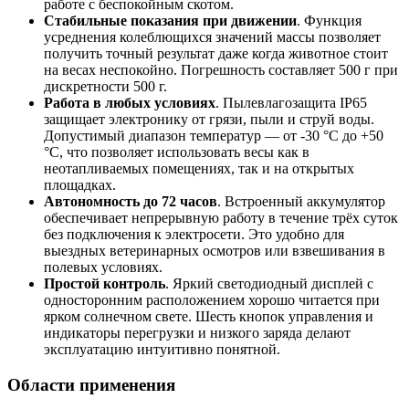
работе с беспокойным скотом.
Стабильные показания при движении
. Функция
усреднения колеблющихся значений массы позволяет
получить точный результат даже когда животное стоит
на весах неспокойно. Погрешность составляет 500 г при
дискретности 500 г.
Работа в любых условиях
. Пылевлагозащита IP65
защищает электронику от грязи, пыли и струй воды.
Допустимый диапазон температур — от -30 °C до +50
°C, что позволяет использовать весы как в
неотапливаемых помещениях, так и на открытых
площадках.
Автономность до 72 часов
. Встроенный аккумулятор
обеспечивает непрерывную работу в течение трёх суток
без подключения к электросети. Это удобно для
выездных ветеринарных осмотров или взвешивания в
полевых условиях.
Простой контроль
. Яркий светодиодный дисплей с
односторонним расположением хорошо читается при
ярком солнечном свете. Шесть кнопок управления и
индикаторы перегрузки и низкого заряда делают
эксплуатацию интуитивно понятной.
Области применения