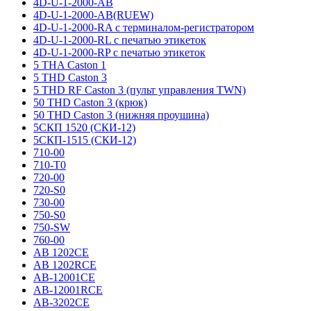
4D-U-1-2000-AB
4D-U-1-2000-AB(RUEW)
4D-U-1-2000-RA с терминалом-регистратором
4D-U-1-2000-RL с печатью этикеток
4D-U-1-2000-RP с печатью этикеток
5 THA Caston 1
5 THD Caston 3
5 THD RF Caston 3 (пульт управления TWN)
50 THD Caston 3 (крюк)
50 THD Caston 3 (нижняя проушина)
5СКП 1520 (СКИ-12)
5СКП-1515 (СКИ-12)
710-00
710-T0
720-00
720-S0
730-00
750-S0
750-SW
760-00
AB 1202CE
AB 1202RCE
AB-12001CE
AB-12001RCE
AB-3202CE