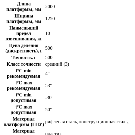
Длина
2000
платформы, мм
Ширина
1250
платформы, мм
Наименьший
предел
10
взвешивания, кг
Цена деления
500
(дискретность), г
Точность, г
500
Класс точности
средний (3)
t°C min
4°
рекомендуемая
t°C max
53°
рекомендуемая
t°C min
-30°
допустимая
t°C max
50°
допустимая
Материал
рифленая сталь, конструкционная сталь,
платформы (ГПУ)
Материал
пластик