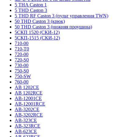
5 THA Caston 1
5 THD Caston 3
5 THD RF Caston 3 (пульт управления TWN)
50 THD Caston 3 (крюк)
50 THD Caston 3 (нижняя проушина)
5СКП 1520 (СКИ-12)
5СКП-1515 (СКИ-12)
710-00
710-T0
720-00
720-S0
730-00
750-S0
750-SW
760-00
AB 1202CE
AB 1202RCE
AB-12001CE
AB-12001RCE
AB-3202CE
AB-3202RCE
AB-323CE
AB-323RCE
AB-623CE
AB-623RCE