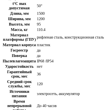
t°C max
50°
допустимая
Длина, мм
1500
Ширина, мм
1200
Высота, мм
95
Масса, кг
110.4
Материал
рифленая сталь, конструкционная сталь
платформы (ГПУ)
Материал корпуса
пластик
Госреестр
да
Поверка
да
Пылевлагозащита
IP68 /IP54
Ударостойкость
нет
Гарантийный
36
срок, мес
Средний срок
120
службы, мес
Источники
электросеть, аккумулятор
питания
Время
непрерывной
До 40 часов