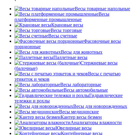
Весы товарные напольные
Весы
платформенные промышленные
Крановые весы
Весы торговые
Весы счетные
Фасовочные весы
порционные
Весы для животных
Паллетные весы
Стержневые весы
(балочные)
Весы c печатью
этикеток и чеков
Весы лабораторные
Весы автомобильные
Гидравлические
тележки и рохлы
Весы для новорожденных
Весы медицинские
Кантер весы безмен
Анализаторы влажности
Ювелирные весы
Контейнерные весы