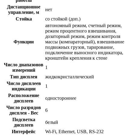
работы
Дистанционное
нет
управление, м
Стойка
со стойкой (доп.)
автономный режим, счетный режим,
режим процентного взвешивания,
дозаторный режим, режим контроля
Функции
массы (компараторный), взвешивание
подвижных грузов, тарирование,
подключение выносного индикатора,
кронштейн крепления к стене
Число диапазонов
1
измерений
Тип дисплея
жидкокристаллический
Число дисплеев
1
индикации
Расположение
одностороннее
дисплеев
Число разрядов
6
дисплея - Вес
Подсветка
белый
дисплеев
Интерфейс
Wi-Fi, Ethernet, USB, RS-232