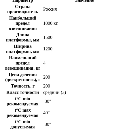
Параметр
Значение
Страна
Россия
производитель
Наибольший
предел
1000 кг.
взвешивания
Длина
1500
платформы, мм
Ширина
1200
платформы, мм
Наименьший
предел
4
взвешивания, кг
Цена деления
200
(дискретность), г
Точность, г
200
Класс точности
средний (3)
t°C min
-30°
рекомендуемая
t°C max
40°
рекомендуемая
t°C min
-30°
допустимая