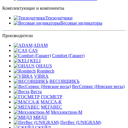
Комплектующие и компоненты
Тензодатчики
Весовые индикаторы
Производители
ADAM
CAS
Comfort (Гарант)
KELI
OHAUS
Romitech
VIBRA
ВЕСОВЩИКЪ
ВесСервис (Невские весы)
Веста
ГОСМЕТР
МАССА-К
МЕГАВЕС
Мехэлектрон-М
МИДЛ
ПетВес (UNIGRAM)
СКЕЙЛ