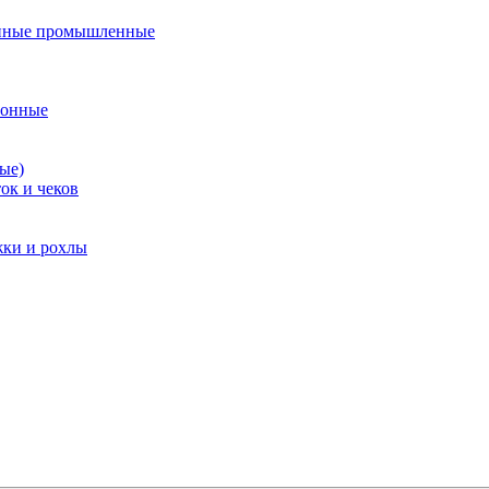
нные промышленные
ионные
ые)
ок и чеков
жки и рохлы