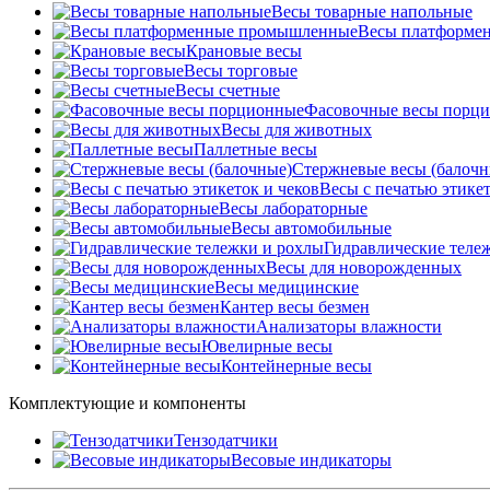
Весы товарные напольные
Весы платформе
Крановые весы
Весы торговые
Весы счетные
Фасовочные весы порц
Весы для животных
Паллетные весы
Стержневые весы (балочн
Весы c печатью этикет
Весы лабораторные
Весы автомобильные
Гидравлические теле
Весы для новорожденных
Весы медицинские
Кантер весы безмен
Анализаторы влажности
Ювелирные весы
Контейнерные весы
Комплектующие и компоненты
Тензодатчики
Весовые индикаторы