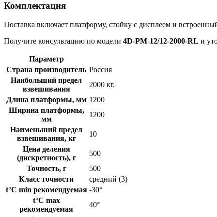
Комплектация
Поставка включает платформу, стойку с дисплеем и встроенн
Получите консультацию по модели
4D-PM-12/12-2000-RL
и уто
Параметр
Страна производитель
Россия
Наибольший предел
2000 кг.
взвешивания
Длина платформы, мм
1200
Ширина платформы,
1200
мм
Наименьший предел
10
взвешивания, кг
Цена деления
500
(дискретность), г
Точность, г
500
Класс точности
средний (3)
t°C min рекомендуемая
-30°
t°C max
40°
рекомендуемая