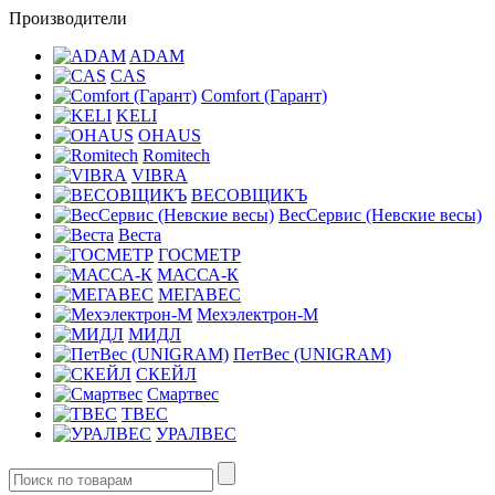
Производители
ADAM
CAS
Comfort (Гарант)
KELI
OHAUS
Romitech
VIBRA
ВЕСОВЩИКЪ
ВесСервис (Невские весы)
Веста
ГОСМЕТР
МАССА-К
МЕГАВЕС
Мехэлектрон-М
МИДЛ
ПетВес (UNIGRAM)
СКЕЙЛ
Смартвес
ТВЕС
УРАЛВЕС