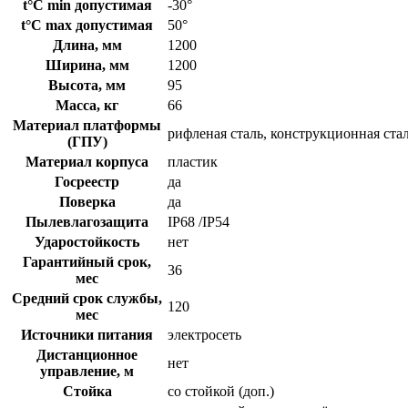
t°C min допустимая
-30°
t°C max допустимая
50°
Длина, мм
1200
Ширина, мм
1200
Высота, мм
95
Масса, кг
66
Материал платформы
рифленая сталь, конструкционная ста
(ГПУ)
Материал корпуса
пластик
Госреестр
да
Поверка
да
Пылевлагозащита
IP68 /IP54
Ударостойкость
нет
Гарантийный срок,
36
мес
Средний срок службы,
120
мес
Источники питания
электросеть
Дистанционное
нет
управление, м
Стойка
со стойкой (доп.)