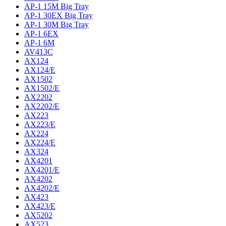
AP-1 15M Big Tray
AP-1 30EX Big Tray
AP-1 30M Big Tray
AP-1 6EX
AP-1 6M
AV413C
AX124
AX124/E
AX1502
AX1502/E
AX2202
AX2202/E
AX223
AX223/E
AX224
AX224/E
AX324
AX4201
AX4201/E
AX4202
AX4202/E
AX423
AX423/E
AX5202
AX523