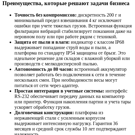
Преимущества, которые решают задачи бизнеса
Точность без компромиссов:
дискретность 200 г и
минимальный предел взвешивания 4 кг исключают
ошибки при учете тяжелых грузов. Встроенная функция
фильтрации вибраций стабилизирует показания даже на
неровном полу или при работе рядом с техникой.
Защита от пыли и влаги:
индикатор с классом IP68
выдерживает попадание струй воды и пыли, а
платформа по стандарту IP54 защищена от брызг. Это
идеальное решение для складов с влажной уборкой или
производств с мелкодисперсной пылью.
Автономность до 80 часов:
встроенный аккумулятор
позволяет работать без подключения к сети в течение
нескольких смен. При необходимости весы могут
питаться от сети через адаптер.
Простая интеграция в учетные системы:
интерфейс
RS-232 обеспечивает передачу данных на компьютер
или принтер. Функция накопления партии и учета тары
ускоряет обработку грузов.
Долговечная конструкция:
платформа из
нержавеющей стали с усиленным корпусом
выдерживает интенсивную нагрузку. Гарантия 36
месяцев и средний срок службы 10 лет подтверждают
надежность.