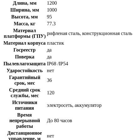
Длина, мм
1200
Ширина, мм
1000
Высота, мм
95
Масса, кг
77.3
Материал
рифленая сталь, конструкционная сталь
платформы (ГПУ)
Материал корпуса
пластик
Госреестр
да
Поверка
да
Пылевлагозащита
IP68 /IP54
Ударостойкость
нет
Гарантийный
36
срок, мес
Средний срок
120
службы, мес
Источники
электросеть, аккумулятор
питания
Время
непрерывной
До 80 часов
работы
Дистанционное
нет
управление, м