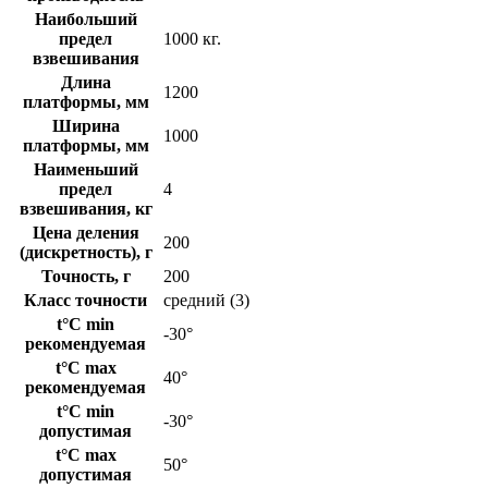
Наибольший
предел
1000 кг.
взвешивания
Длина
1200
платформы, мм
Ширина
1000
платформы, мм
Наименьший
предел
4
взвешивания, кг
Цена деления
200
(дискретность), г
Точность, г
200
Класс точности
средний (3)
t°C min
-30°
рекомендуемая
t°C max
40°
рекомендуемая
t°C min
-30°
допустимая
t°C max
50°
допустимая