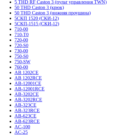
5 THD RF Caston 3 (пульт управления TWN)
50 THD Caston 3 (крюк)
50 THD Caston 3 (нижняя проушина)
5СКП 1520 (СКИ-12)
5СКП-1515 (СКИ-12)
710-00
710-T0
720-00
720-S0
730-00
750-S0
750-SW
760-00
AB 1202CE
AB 1202RCE
AB-12001CE
AB-12001RCE
AB-3202CE
AB-3202RCE
AB-323CE
AB-323RCE
AB-623CE
AB-623RCE
AC-100
AC-25