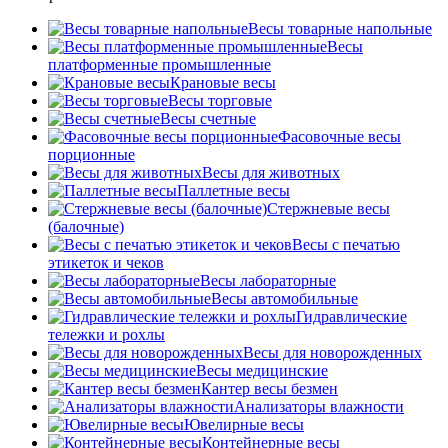
Весы товарные напольные
Весы
платформенные промышленные
Крановые весы
Весы торговые
Весы счетные
Фасовочные весы
порционные
Весы для животных
Паллетные весы
Стержневые весы
(балочные)
Весы c печатью
этикеток и чеков
Весы лабораторные
Весы автомобильные
Гидравлические
тележки и рохлы
Весы для новорожденных
Весы медицинские
Кантер весы безмен
Анализаторы влажности
Ювелирные весы
Контейнерные весы