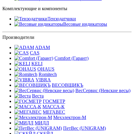
Комплектующие и компоненты
Тензодатчики
Весовые индикаторы
Производители
ADAM
CAS
Comfort (Гарант)
KELI
OHAUS
Romitech
VIBRA
ВЕСОВЩИКЪ
ВесСервис (Невские весы)
Веста
ГОСМЕТР
МАССА-К
МЕГАВЕС
Мехэлектрон-М
МИДЛ
ПетВес (UNIGRAM)
СКЕЙЛ