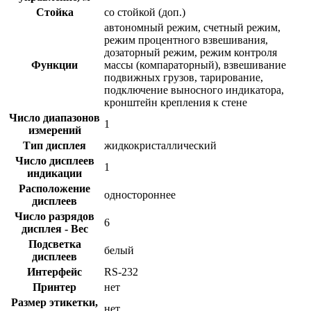
Стойка
со стойкой (доп.)
автономный режим, счетный режим,
режим процентного взвешивания,
дозаторный режим, режим контроля
Функции
массы (компараторный), взвешивание
подвижных грузов, тарирование,
подключение выносного индикатора,
кронштейн крепления к стене
Число диапазонов
1
измерений
Тип дисплея
жидкокристаллический
Число дисплеев
1
индикации
Расположение
одностороннее
дисплеев
Число разрядов
6
дисплея - Вес
Подсветка
белый
дисплеев
Интерфейс
RS-232
Принтер
нет
Размер этикетки,
нет