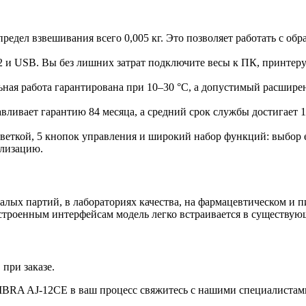
едел взвешивания всего 0,005 кг. Это позволяет работать с образ
232 и USB. Вы без лишних затрат подключите весы к ПК, принтер
ьная работа гарантирована при 10–30 °C, а допустимый расшире
вливает гарантию 84 месяца, а средний срок службы достигает
веткой, 5 кнопок управления и широкий набор функций: выбор е
ализацию.
лых партий, в лабораториях качества, на фармацевтическом и п
строенным интерфейсам модель легко встраивается в существую
при заказе.
VIBRA AJ-12CE в ваш процесс свяжитесь с нашими специалистам