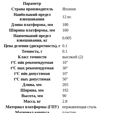
Параметр
Страна производитель
Япония
Наибольший предел
12 кг.
взвешивания
Длина платформы, мм
180
Ширина платформы, мм
160
Наименьший предел
0.005
взвешивания, кг
Цена деления (дискретность), г
0.1
Точность, г
0.1
Класс точности
высокий (2)
t°C min рекомендуемая
10°
t°C max рекомендуемая
30°
t°C min допустимая
10°
t°C max допустимая
50°
Длина, мм
265
Ширина, мм
192
Высота, мм
90
Масса, кг
2.8
Материал платформы (ГПУ)
нержавеющая сталь
Материал корпуса
пластик