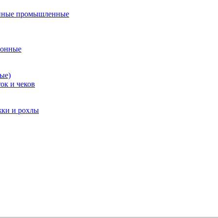
нные промышленные
ионные
ые)
ок и чеков
жки и рохлы