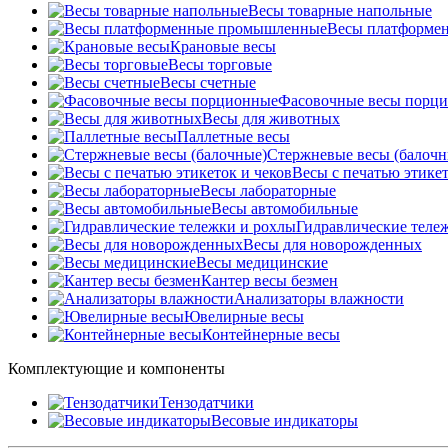
Весы товарные напольные
Весы платформе
Крановые весы
Весы торговые
Весы счетные
Фасовочные весы порц
Весы для животных
Паллетные весы
Стержневые весы (балочн
Весы c печатью этикет
Весы лабораторные
Весы автомобильные
Гидравлические теле
Весы для новорожденных
Весы медицинские
Кантер весы безмен
Анализаторы влажности
Ювелирные весы
Контейнерные весы
Комплектующие и компоненты
Тензодатчики
Весовые индикаторы