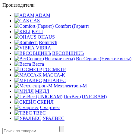
Производители
ADAM
CAS
Comfort (Гарант)
KELI
OHAUS
Romitech
VIBRA
ВЕСОВЩИКЪ
ВесСервис (Невские весы)
Веста
ГОСМЕТР
МАССА-К
МЕГАВЕС
Мехэлектрон-М
МИДЛ
ПетВес (UNIGRAM)
СКЕЙЛ
Смартвес
ТВЕС
УРАЛВЕС