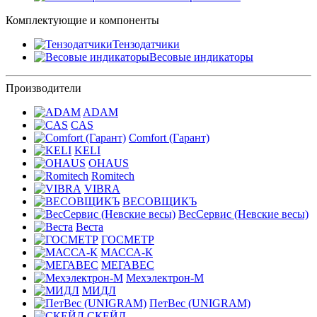
Комплектующие и компоненты
Тензодатчики
Весовые индикаторы
Производители
ADAM
CAS
Comfort (Гарант)
KELI
OHAUS
Romitech
VIBRA
ВЕСОВЩИКЪ
ВесСервис (Невские весы)
Веста
ГОСМЕТР
МАССА-К
МЕГАВЕС
Мехэлектрон-М
МИДЛ
ПетВес (UNIGRAM)
СКЕЙЛ