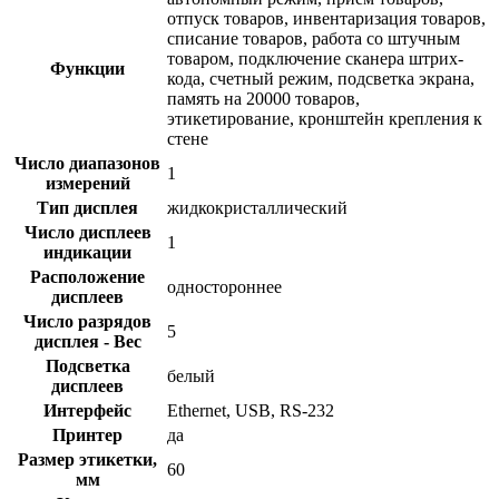
отпуск товаров, инвентаризация товаров,
списание товаров, работа со штучным
товаром, подключение сканера штрих-
Функции
кода, счетный режим, подсветка экрана,
память на 20000 товаров,
этикетирование, кронштейн крепления к
стене
Число диапазонов
1
измерений
Тип дисплея
жидкокристаллический
Число дисплеев
1
индикации
Расположение
одностороннее
дисплеев
Число разрядов
5
дисплея - Вес
Подсветка
белый
дисплеев
Интерфейс
Ethernet, USB, RS-232
Принтер
да
Размер этикетки,
60
мм