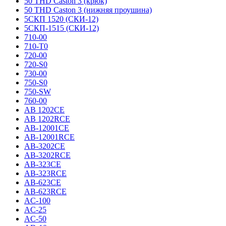
50 THD Caston 3 (крюк)
50 THD Caston 3 (нижняя проушина)
5СКП 1520 (СКИ-12)
5СКП-1515 (СКИ-12)
710-00
710-T0
720-00
720-S0
730-00
750-S0
750-SW
760-00
AB 1202CE
AB 1202RCE
AB-12001CE
AB-12001RCE
AB-3202CE
AB-3202RCE
AB-323CE
AB-323RCE
AB-623CE
AB-623RCE
AC-100
AC-25
AC-50