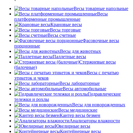
Весы товарные напольные
Весы
платформенные промышленные
Крановые весы
Весы торговые
Весы счетные
Фасовочные весы
порционные
Весы для животных
Паллетные весы
Стержневые весы
(балочные)
Весы c печатью
этикеток и чеков
Весы лабораторные
Весы автомобильные
Гидравлические
тележки и рохлы
Весы для новорожденных
Весы медицинские
Кантер весы безмен
Анализаторы влажности
Ювелирные весы
Контейнерные весы