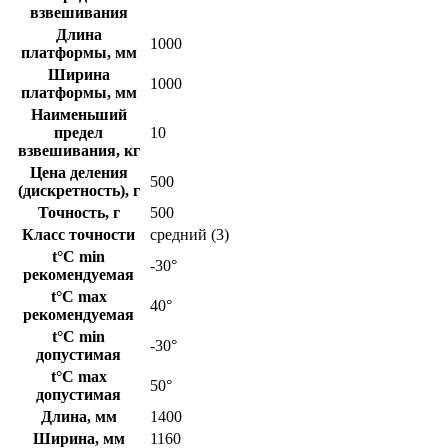
взвешивания
Длина
1000
платформы, мм
Ширина
1000
платформы, мм
Наименьший
предел
10
взвешивания, кг
Цена деления
500
(дискретность), г
Точность, г
500
Класс точности
средний (3)
t°C min
-30°
рекомендуемая
t°C max
40°
рекомендуемая
t°C min
-30°
допустимая
t°C max
50°
допустимая
Длина, мм
1400
Ширина, мм
1160