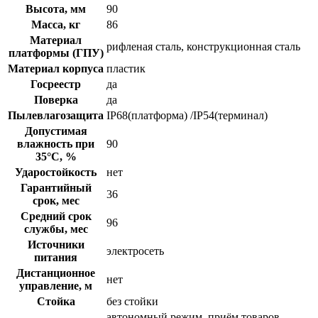
Высота, мм
90
Масса, кг
86
Материал
рифленая сталь, конструкционная сталь
платформы (ГПУ)
Материал корпуса
пластик
Госреестр
да
Поверка
да
Пылевлагозащита
IP68(платформа) /IP54(терминал)
Допустимая
влажность при
90
35°С, %
Ударостойкость
нет
Гарантийный
36
срок, мес
Средний срок
96
службы, мес
Источники
электросеть
питания
Дистанционное
нет
управление, м
Стойка
без стойки
автономный режим, приём товаров,