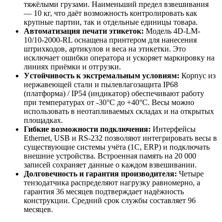
тяжёлыми грузами. Наименьший предел взвешивания
— 10 кг, что даёт возможность контролировать как
крупные партии, так и отдельные единицы товара.
Автоматизация печати этикеток:
Модель 4D-LM-
10/10-2000-RL оснащена принтером для нанесения
штрихкодов, артикулов и веса на этикетки. Это
исключает ошибки оператора и ускоряет маркировку на
линиях приёмки и отгрузки.
Устойчивость к экстремальным условиям:
Корпус из
нержавеющей стали и пылевлагозащита IP68
(платформа) / IP54 (индикатор) обеспечивают работу
при температурах от -30°C до +40°C. Весы можно
использовать в неотапливаемых складах и на открытых
площадках.
Гибкие возможности подключения:
Интерфейсы
Ethernet, USB и RS-232 позволяют интегрировать весы в
существующие системы учёта (1С, ERP) и подключать
внешние устройства. Встроенная память на 20 000
записей сохраняет данные о каждом взвешивании.
Долговечность и гарантия производителя:
Четыре
тензодатчика распределяют нагрузку равномерно, а
гарантия 36 месяцев подтверждает надёжность
конструкции. Средний срок службы составляет 96
месяцев.