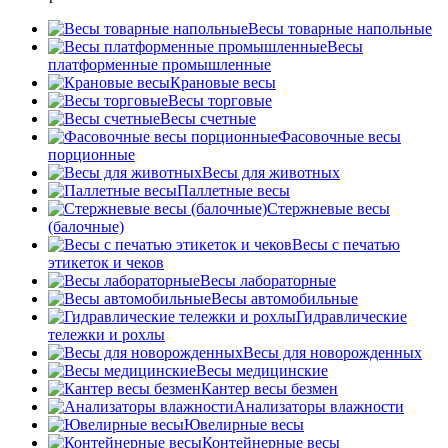
Весы товарные напольные
Весы
платформенные промышленные
Крановые весы
Весы торговые
Весы счетные
Фасовочные весы
порционные
Весы для животных
Паллетные весы
Стержневые весы
(балочные)
Весы c печатью
этикеток и чеков
Весы лабораторные
Весы автомобильные
Гидравлические
тележки и рохлы
Весы для новорожденных
Весы медицинские
Кантер весы безмен
Анализаторы влажности
Ювелирные весы
Контейнерные весы