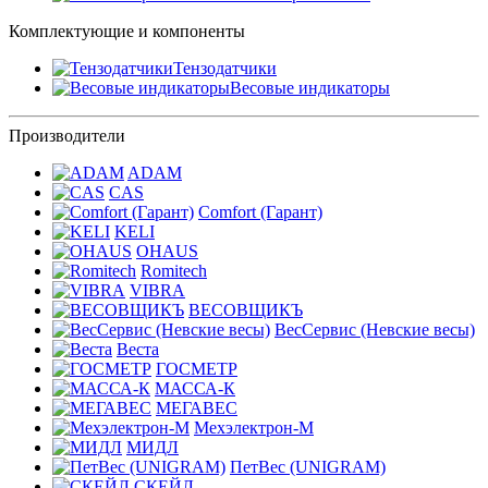
Комплектующие и компоненты
Тензодатчики
Весовые индикаторы
Производители
ADAM
CAS
Comfort (Гарант)
KELI
OHAUS
Romitech
VIBRA
ВЕСОВЩИКЪ
ВесСервис (Невские весы)
Веста
ГОСМЕТР
МАССА-К
МЕГАВЕС
Мехэлектрон-М
МИДЛ
ПетВес (UNIGRAM)
СКЕЙЛ