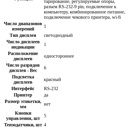
тарирование, регулируемые опоры,
разъем RS-232-9 pin, подключение к
компьютеру, комбинированное питание,
подключение чекового принтера, wi-fi
Число диапазонов
1
измерений
Тип дисплея
светодиодный
Число дисплеев
1
индикации
Расположение
одностороннее
дисплеев
Число разрядов
6
дисплея - Вес
Подсветка
красный
дисплеев
Интерфейс
RS-232
Принтер
да
Размер этикетки,
нет
мм
Кнопки
5
управления, шт
Тензодатчики, шт
4