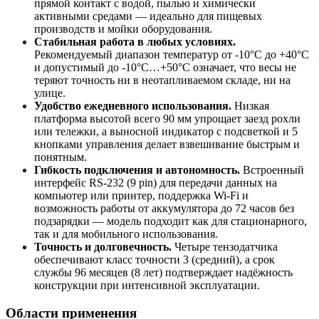
прямой контакт с водой, пылью и химически
активными средами — идеально для пищевых
производств и мойки оборудования.
Стабильная работа в любых условиях.
Рекомендуемый диапазон температур от -10°C до +40°C
и допустимый до -10°C…+50°C означает, что весы не
теряют точность ни в неотапливаемом складе, ни на
улице.
Удобство ежедневного использования.
Низкая
платформа высотой всего 90 мм упрощает заезд рохли
или тележки, а выносной индикатор с подсветкой и 5
кнопками управления делает взвешивание быстрым и
понятным.
Гибкость подключения и автономность.
Встроенный
интерфейс RS-232 (9 pin) для передачи данных на
компьютер или принтер, поддержка Wi-Fi и
возможность работы от аккумулятора до 72 часов без
подзарядки — модель подходит как для стационарного,
так и для мобильного использования.
Точность и долговечность.
Четыре тензодатчика
обеспечивают класс точности 3 (средний), а срок
службы 96 месяцев (8 лет) подтверждает надёжность
конструкции при интенсивной эксплуатации.
Области применения