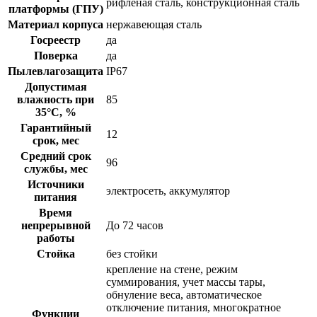
рифленая сталь, конструкционная сталь
платформы (ГПУ)
Материал корпуса
нержавеющая сталь
Госреестр
да
Поверка
да
Пылевлагозащита
IP67
Допустимая
влажность при
85
35°С, %
Гарантийный
12
срок, мес
Средний срок
96
службы, мес
Источники
электросеть, аккумулятор
питания
Время
непрерывной
До 72 часов
работы
Стойка
без стойки
крепление на стене, режим
суммирования, учет массы тары,
обнуление веса, автоматическое
отключение питания, многократное
Функции