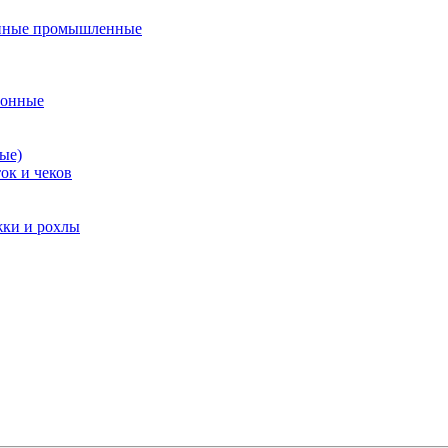
нные промышленные
ионные
ые)
ок и чеков
жки и рохлы