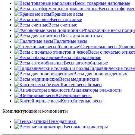
Весы товарные напольные
Весы платформе
Крановые весы
Весы торговые
Весы счетные
Фасовочные весы порц
Весы для животных
Паллетные весы
Стержневые весы (балочн
Весы c печатью этикет
Весы лабораторные
Весы автомобильные
Гидравлические теле
Весы для новорожденных
Весы медицинские
Кантер весы безмен
Анализаторы влажности
Ювелирные весы
Контейнерные весы
Комплектующие и компоненты
Тензодатчики
Весовые индикаторы