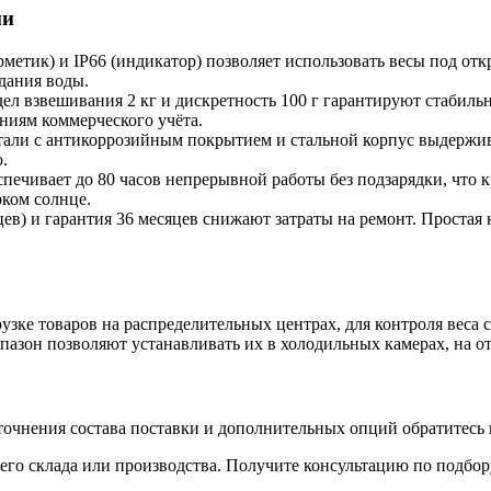
ми
ерметик) и IP66 (индикатор) позволяет использовать весы под 
дания воды.
 взвешивания 2 кг и дискретность 100 г гарантируют стабильн
аниям коммерческого учёта.
али с антикоррозийным покрытием и стальной корпус выдержива
.
ечивает до 80 часов непрерывной работы без подзарядки, что к
рком солнце.
ев) и гарантия 36 месяцев снижают затраты на ремонт. Простая 
зке товаров на распределительных центрах, для контроля веса 
азон позволяют устанавливать их в холодильных камерах, на от
очнения состава поставки и дополнительных опций обратитесь 
го склада или производства. Получите консультацию по подбор