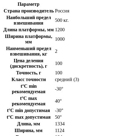
Параметр
Страна производитель
Россия
Наибольший предел
500 кг.
взвешивания
Длина платформы, мм
1200
Ширина платформы,
1000
мм
Наименьший предел
2
взвешивания, кг
Цена деления
100
(дискретность), г
Точность, г
100
Класс точности
средний (3)
t°C min
-30°
рекомендуемая
t°C max
40°
рекомендуемая
t°C min допустимая
-30°
t°C max допустимая
50°
Длина, мм
1334
Ширина, мм
1124