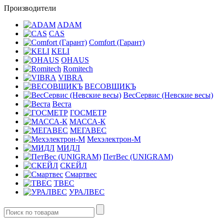
Производители
ADAM
CAS
Comfort (Гарант)
KELI
OHAUS
Romitech
VIBRA
ВЕСОВЩИКЪ
ВесСервис (Невские весы)
Веста
ГОСМЕТР
МАССА-К
МЕГАВЕС
Мехэлектрон-М
МИДЛ
ПетВес (UNIGRAM)
СКЕЙЛ
Смартвес
ТВЕС
УРАЛВЕС