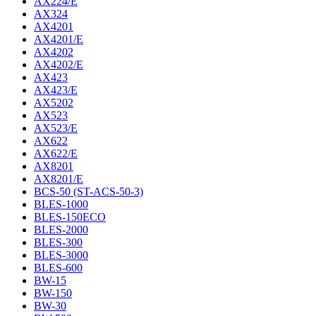
AX224/E
AX324
AX4201
AX4201/E
AX4202
AX4202/E
AX423
AX423/E
AX5202
AX523
AX523/E
AX622
AX622/E
AX8201
AX8201/E
BCS-50 (ST-ACS-50-3)
BLES-1000
BLES-150ECO
BLES-2000
BLES-300
BLES-3000
BLES-600
BW-15
BW-150
BW-30