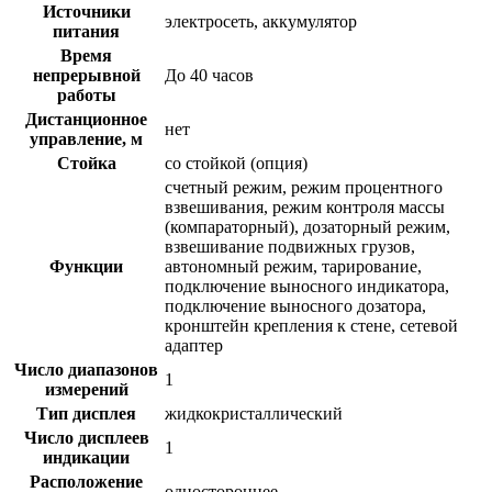
Источники
электросеть, аккумулятор
питания
Время
непрерывной
До 40 часов
работы
Дистанционное
нет
управление, м
Стойка
со стойкой (опция)
счетный режим, режим процентного
взвешивания, режим контроля массы
(компараторный), дозаторный режим,
взвешивание подвижных грузов,
Функции
автономный режим, тарирование,
подключение выносного индикатора,
подключение выносного дозатора,
кронштейн крепления к стене, сетевой
адаптер
Число диапазонов
1
измерений
Тип дисплея
жидкокристаллический
Число дисплеев
1
индикации
Расположение
одностороннее