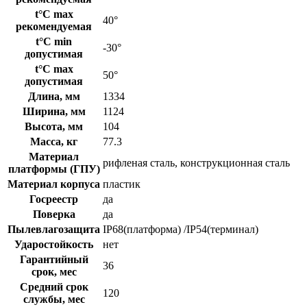
t°C max
40°
рекомендуемая
t°C min
-30°
допустимая
t°C max
50°
допустимая
Длина, мм
1334
Ширина, мм
1124
Высота, мм
104
Масса, кг
77.3
Материал
рифленая сталь, конструкционная сталь
платформы (ГПУ)
Материал корпуса
пластик
Госреестр
да
Поверка
да
Пылевлагозащита
IP68(платформа) /IP54(терминал)
Ударостойкость
нет
Гарантийный
36
срок, мес
Средний срок
120
службы, мес