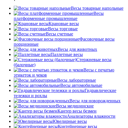
Весы товарные напольные
Весы
платформенные промышленные
Крановые весы
Весы торговые
Весы счетные
Фасовочные весы
порционные
Весы для животных
Паллетные весы
Стержневые весы
(балочные)
Весы c печатью
этикеток и чеков
Весы лабораторные
Весы автомобильные
Гидравлические
тележки и рохлы
Весы для новорожденных
Весы медицинские
Кантер весы безмен
Анализаторы влажности
Ювелирные весы
Контейнерные весы