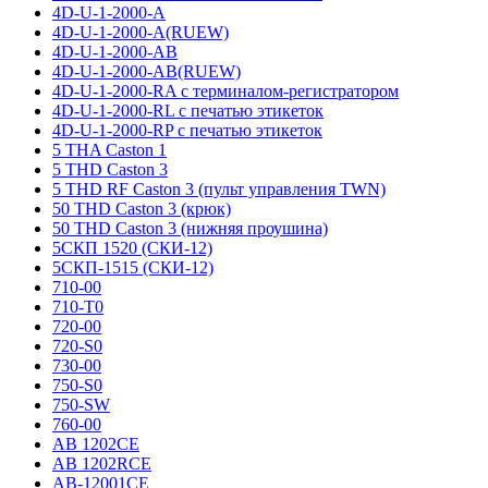
4D-U-1-2000-A
4D-U-1-2000-A(RUEW)
4D-U-1-2000-AB
4D-U-1-2000-AB(RUEW)
4D-U-1-2000-RA с терминалом-регистратором
4D-U-1-2000-RL с печатью этикеток
4D-U-1-2000-RP с печатью этикеток
5 THA Caston 1
5 THD Caston 3
5 THD RF Caston 3 (пульт управления TWN)
50 THD Caston 3 (крюк)
50 THD Caston 3 (нижняя проушина)
5СКП 1520 (СКИ-12)
5СКП-1515 (СКИ-12)
710-00
710-T0
720-00
720-S0
730-00
750-S0
750-SW
760-00
AB 1202CE
AB 1202RCE
AB-12001CE