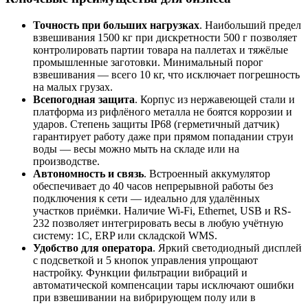
Точность при больших нагрузках
. Наибольший предел
взвешивания 1500 кг при дискретности 500 г позволяет
контролировать партии товара на паллетах и тяжёлые
промышленные заготовки. Минимальный порог
взвешивания — всего 10 кг, что исключает погрешность
на малых грузах.
Всепогодная защита
. Корпус из нержавеющей стали и
платформа из рифлёного металла не боятся коррозии и
ударов. Степень защиты IP68 (герметичный датчик)
гарантирует работу даже при прямом попадании струи
воды — весы можно мыть на складе или на
производстве.
Автономность и связь
. Встроенный аккумулятор
обеспечивает до 40 часов непрерывной работы без
подключения к сети — идеально для удалённых
участков приёмки. Наличие Wi-Fi, Ethernet, USB и RS-
232 позволяет интегрировать весы в любую учётную
систему: 1С, ERP или складской WMS.
Удобство для оператора
. Яркий светодиодный дисплей
с подсветкой и 5 кнопок управления упрощают
настройку. Функции фильтрации вибраций и
автоматической компенсации тары исключают ошибки
при взвешивании на вибрирующем полу или в