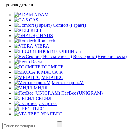
Производители
ADAM
CAS
Comfort (Гарант)
KELI
OHAUS
Romitech
VIBRA
ВЕСОВЩИКЪ
ВесСервис (Невские весы)
Веста
ГОСМЕТР
МАССА-К
МЕГАВЕС
Мехэлектрон-М
МИДЛ
ПетВес (UNIGRAM)
СКЕЙЛ
Смартвес
ТВЕС
УРАЛВЕС