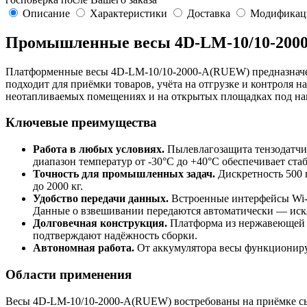
Описание
Характеристики
Доставка
Модификац
Промышленные весы 4D-LM-10/10-2000-A
Платформенные весы 4D-LM-10/10-2000-A(RUEW) предназначены
подходит для приёмки товаров, учёта на отгрузке и контроля н
неотапливаемых помещениях и на открытых площадках под на
Ключевые преимущества
Работа в любых условиях.
Пылевлагозащита тензодатчик
диапазон температур от -30°C до +40°C обеспечивает ста
Точность для промышленных задач.
Дискретность 500 
до 2000 кг.
Удобство передачи данных.
Встроенные интерфейсы Wi-F
Данные о взвешивании передаются автоматически — иск
Долговечная конструкция.
Платформа из нержавеющей с
подтверждают надёжность сборки.
Автономная работа.
От аккумулятора весы функционирую
Области применения
Весы 4D-LM-10/10-2000-A(RUEW) востребованы на приёмке сыр