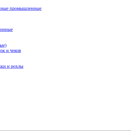
нные промышленные
ионные
ые)
ок и чеков
жки и рохлы