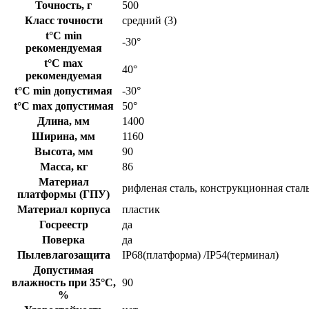
Точность, г
500
Класс точности
средний (3)
t°C min
-30°
рекомендуемая
t°C max
40°
рекомендуемая
t°C min допустимая
-30°
t°C max допустимая
50°
Длина, мм
1400
Ширина, мм
1160
Высота, мм
90
Масса, кг
86
Материал
рифленая сталь, конструкционная стал
платформы (ГПУ)
Материал корпуса
пластик
Госреестр
да
Поверка
да
Пылевлагозащита
IP68(платформа) /IP54(терминал)
Допустимая
влажность при 35°С,
90
%