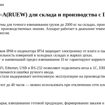
ии
(RUEW) для склада и производства с I
 для точного взвешивания грузов до 2000 кг на складах, произ
а производственных линиях. Аппарат работает в диапазоне темпер
весом.
ов IP68 и индикатора IP54 защищает электронику от влаги и п
бильность измерений в холодных складах и жарких цехах.
г и наименьший предел взвешивания 10 кг гарантируют коррект
i, Ethernet, USB и RS-232 позволяют подключать весы к 1С, ER
лючаются ошибки ручного ввода.
тали выдерживает интенсивную эксплуатацию на производстве. 
т до 40 часов — можно использовать при отключении сети или 
ья, взвешивании готовой продукции, формировании заказов и о