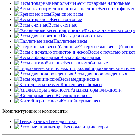
Весы товарные напольные
Весы платформе
Крановые весы
Весы торговые
Весы счетные
Фасовочные весы порц
Весы для животных
Паллетные весы
Стержневые весы (балочн
Весы c печатью этикет
Весы лабораторные
Весы автомобильные
Гидравлические теле
Весы для новорожденных
Весы медицинские
Кантер весы безмен
Анализаторы влажности
Ювелирные весы
Контейнерные весы
Комплектующие и компоненты
Тензодатчики
Весовые индикаторы