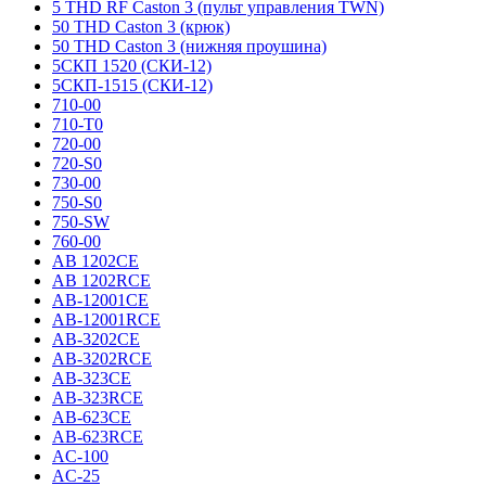
5 THD RF Caston 3 (пульт управления TWN)
50 THD Caston 3 (крюк)
50 THD Caston 3 (нижняя проушина)
5СКП 1520 (СКИ-12)
5СКП-1515 (СКИ-12)
710-00
710-T0
720-00
720-S0
730-00
750-S0
750-SW
760-00
AB 1202CE
AB 1202RCE
AB-12001CE
AB-12001RCE
AB-3202CE
AB-3202RCE
AB-323CE
AB-323RCE
AB-623CE
AB-623RCE
AC-100
AC-25