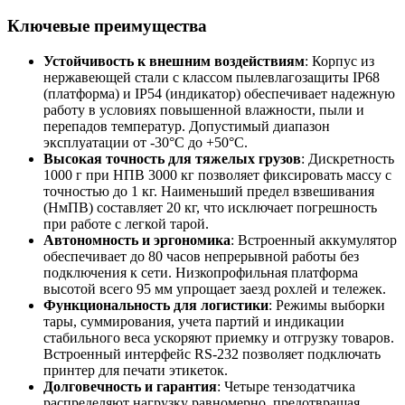
Ключевые преимущества
Устойчивость к внешним воздействиям
: Корпус из
нержавеющей стали с классом пылевлагозащиты IP68
(платформа) и IP54 (индикатор) обеспечивает надежную
работу в условиях повышенной влажности, пыли и
перепадов температур. Допустимый диапазон
эксплуатации от -30°C до +50°C.
Высокая точность для тяжелых грузов
: Дискретность
1000 г при НПВ 3000 кг позволяет фиксировать массу с
точностью до 1 кг. Наименьший предел взвешивания
(НмПВ) составляет 20 кг, что исключает погрешность
при работе с легкой тарой.
Автономность и эргономика
: Встроенный аккумулятор
обеспечивает до 80 часов непрерывной работы без
подключения к сети. Низкопрофильная платформа
высотой всего 95 мм упрощает заезд рохлей и тележек.
Функциональность для логистики
: Режимы выборки
тары, суммирования, учета партий и индикации
стабильного веса ускоряют приемку и отгрузку товаров.
Встроенный интерфейс RS-232 позволяет подключать
принтер для печати этикеток.
Долговечность и гарантия
: Четыре тензодатчика
распределяют нагрузку равномерно, предотвращая