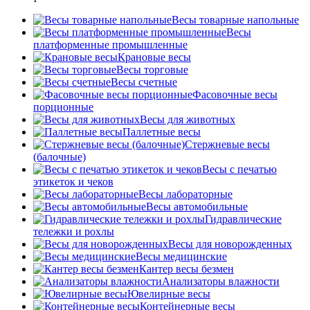
Весы товарные напольные
Весы
платформенные промышленные
Крановые весы
Весы торговые
Весы счетные
Фасовочные весы
порционные
Весы для животных
Паллетные весы
Стержневые весы
(балочные)
Весы c печатью
этикеток и чеков
Весы лабораторные
Весы автомобильные
Гидравлические
тележки и рохлы
Весы для новорожденных
Весы медицинские
Кантер весы безмен
Анализаторы влажности
Ювелирные весы
Контейнерные весы