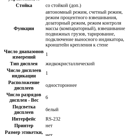
Стойка
со стойкой (доп.)
автономный режим, счетный режим,
режим процентного взвешивания,
дозаторный режим, режим контроля
Функции
массы (компараторный), взвешивание
подвижных грузов, тарирование,
подключение выносного индикатора,
кронштейн крепления к стене
Число диапазонов
1
измерений
Тип дисплея
жидкокристаллический
Число дисплеев
1
индикации
Расположение
одностороннее
дисплеев
Число разрядов
6
дисплея - Вес
Подсветка
белый
дисплеев
Интерфейс
RS-232
Принтер
нет
Размер этикетки,
нет