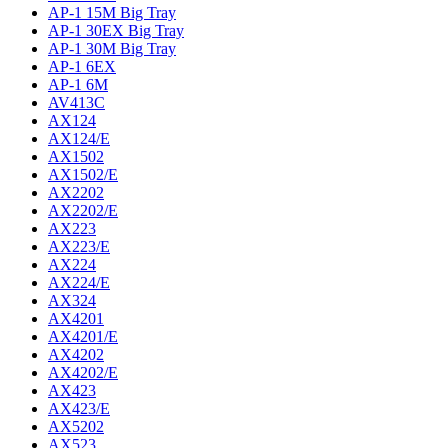
AP-1 15M Big Tray
AP-1 30EX Big Tray
AP-1 30M Big Tray
AP-1 6EX
AP-1 6M
AV413C
AX124
AX124/E
AX1502
AX1502/E
AX2202
AX2202/E
AX223
AX223/E
AX224
AX224/E
AX324
AX4201
AX4201/E
AX4202
AX4202/E
AX423
AX423/E
AX5202
AX523