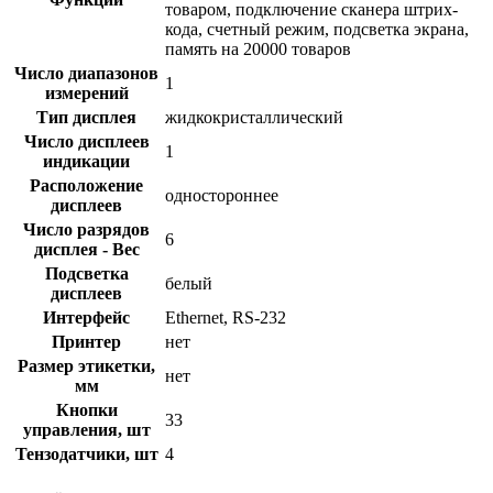
товаром, подключение сканера штрих-
кода, счетный режим, подсветка экрана,
память на 20000 товаров
Число диапазонов
1
измерений
Тип дисплея
жидкокристаллический
Число дисплеев
1
индикации
Расположение
одностороннее
дисплеев
Число разрядов
6
дисплея - Вес
Подсветка
белый
дисплеев
Интерфейс
Ethernet, RS-232
Принтер
нет
Размер этикетки,
нет
мм
Кнопки
33
управления, шт
Тензодатчики, шт
4