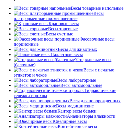
Весы товарные напольные
Весы
платформенные промышленные
Крановые весы
Весы торговые
Весы счетные
Фасовочные весы
порционные
Весы для животных
Паллетные весы
Стержневые весы
(балочные)
Весы c печатью
этикеток и чеков
Весы лабораторные
Весы автомобильные
Гидравлические
тележки и рохлы
Весы для новорожденных
Весы медицинские
Кантер весы безмен
Анализаторы влажности
Ювелирные весы
Контейнерные весы