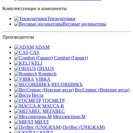
Комплектующие и компоненты
Тензодатчики
Весовые индикаторы
Производители
ADAM
CAS
Comfort (Гарант)
KELI
OHAUS
Romitech
VIBRA
ВЕСОВЩИКЪ
ВесСервис (Невские весы)
Веста
ГОСМЕТР
МАССА-К
МЕГАВЕС
Мехэлектрон-М
МИДЛ
ПетВес (UNIGRAM)
СКЕЙЛ