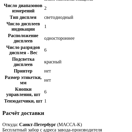
Число диапазонов
2
измерений
Тип дисплея
светодиодный
Число дисплеев
1
индикации
Расположение
одностороннее
дисплеев
Число разрядов
6
дисплея - Вес
Подсветка
красный
дисплеев
Принтер
нет
Размер этикетки,
нет
мм
Кнопки
6
управления, шт
Тензодатчики, шт
1
Расчёт доставки
Откуда:
Санкт-Петербург
(МАССА-К)
Бесплатный забор с адреса завода-производителя