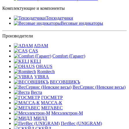
Комплектующие и компоненты
Тензодатчики
Весовые индикаторы
Производители
ADAM
CAS
Comfort (Гарант)
KELI
OHAUS
Romitech
VIBRA
ВЕСОВЩИКЪ
ВесСервис (Невские весы)
Веста
ГОСМЕТР
МАССА-К
МЕГАВЕС
Мехэлектрон-М
МИДЛ
ПетВес (UNIGRAM)
СКЕЙЛ