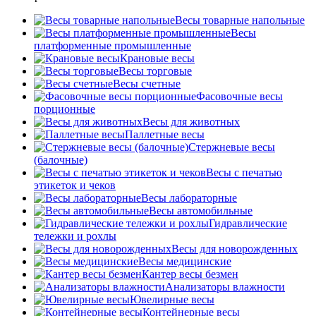
Весы товарные напольные
Весы
платформенные промышленные
Крановые весы
Весы торговые
Весы счетные
Фасовочные весы
порционные
Весы для животных
Паллетные весы
Стержневые весы
(балочные)
Весы c печатью
этикеток и чеков
Весы лабораторные
Весы автомобильные
Гидравлические
тележки и рохлы
Весы для новорожденных
Весы медицинские
Кантер весы безмен
Анализаторы влажности
Ювелирные весы
Контейнерные весы