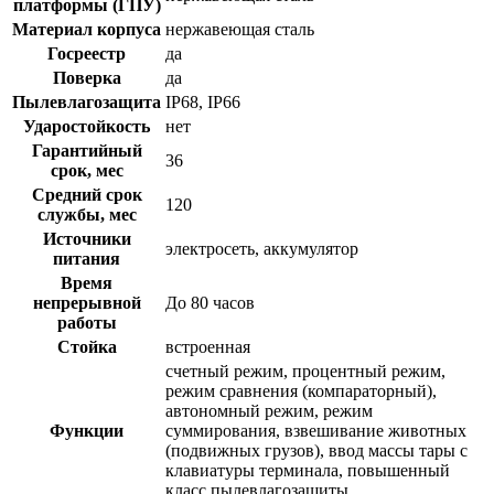
платформы (ГПУ)
Материал корпуса
нержавеющая сталь
Госреестр
да
Поверка
да
Пылевлагозащита
IP68, IP66
Ударостойкость
нет
Гарантийный
36
срок, мес
Средний срок
120
службы, мес
Источники
электросеть, аккумулятор
питания
Время
непрерывной
До 80 часов
работы
Стойка
встроенная
счетный режим, процентный режим,
режим сравнения (компараторный),
автономный режим, режим
Функции
суммирования, взвешивание животных
(подвижных грузов), ввод массы тары с
клавиатуры терминала, повышенный
класс пылевлагозащиты