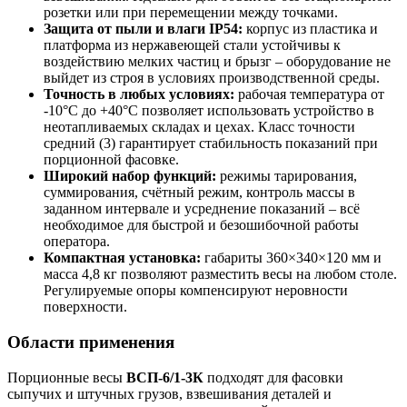
розетки или при перемещении между точками.
Защита от пыли и влаги IP54:
корпус из пластика и
платформа из нержавеющей стали устойчивы к
воздействию мелких частиц и брызг – оборудование не
выйдет из строя в условиях производственной среды.
Точность в любых условиях:
рабочая температура от
-10°C до +40°C позволяет использовать устройство в
неотапливаемых складах и цехах. Класс точности
средний (3) гарантирует стабильность показаний при
порционной фасовке.
Широкий набор функций:
режимы тарирования,
суммирования, счётный режим, контроль массы в
заданном интервале и усреднение показаний – всё
необходимое для быстрой и безошибочной работы
оператора.
Компактная установка:
габариты 360×340×120 мм и
масса 4,8 кг позволяют разместить весы на любом столе.
Регулируемые опоры компенсируют неровности
поверхности.
Области применения
Порционные весы
ВСП-6/1-3К
подходят для фасовки
сыпучих и штучных грузов, взвешивания деталей и