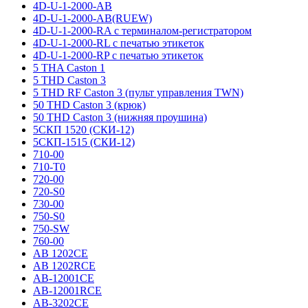
4D-U-1-2000-AB
4D-U-1-2000-AB(RUEW)
4D-U-1-2000-RA с терминалом-регистратором
4D-U-1-2000-RL с печатью этикеток
4D-U-1-2000-RP с печатью этикеток
5 THA Caston 1
5 THD Caston 3
5 THD RF Caston 3 (пульт управления TWN)
50 THD Caston 3 (крюк)
50 THD Caston 3 (нижняя проушина)
5СКП 1520 (СКИ-12)
5СКП-1515 (СКИ-12)
710-00
710-T0
720-00
720-S0
730-00
750-S0
750-SW
760-00
AB 1202CE
AB 1202RCE
AB-12001CE
AB-12001RCE
AB-3202CE