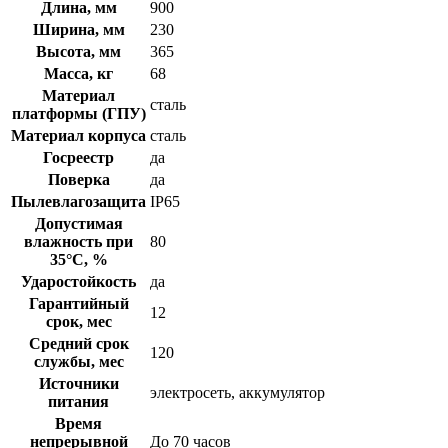
Длина, мм
900
Ширина, мм
230
Высота, мм
365
Масса, кг
68
Материал
сталь
платформы (ГПУ)
Материал корпуса
сталь
Госреестр
да
Поверка
да
Пылевлагозащита
IP65
Допустимая
влажность при
80
35°С, %
Ударостойкость
да
Гарантийный
12
срок, мес
Средний срок
120
службы, мес
Источники
электросеть, аккумулятор
питания
Время
непрерывной
До 70 часов