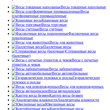
Весы товарные напольные
Весы
платформенные промышленные
Крановые весы
Весы торговые
Весы счетные
Фасовочные весы
порционные
Весы для животных
Паллетные весы
Стержневые весы
(балочные)
Весы c печатью
этикеток и чеков
Весы лабораторные
Весы автомобильные
Гидравлические
тележки и рохлы
Весы для новорожденных
Весы медицинские
Кантер весы безмен
Анализаторы влажности
Ювелирные весы
Контейнерные весы