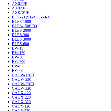
AX622/E
AX8201
AX8201/E
BCS-50 (ST-ACS-50-3)
BLES-1000
BLES-150ECO
BLES-2000
BLES-300
BLES-3000
BLES-600
BW-15
BW-150
BW-30
BW-500
BW-6
BW-60
CAUW-120D
CAUW-220
CAUW-220D
CAUW-320
CAUX-120
CAUX-220
CAUX-320
CAUY-120
CAUY-220