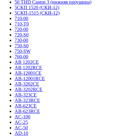
50 THD Caston 3 (нижняя проушина)
5СКП 1520 (СКИ-12)
5СКП-1515 (СКИ-12)
710-00
710-T0
720-00
720-S0
730-00
750-S0
750-SW
760-00
AB 1202CE
AB 1202RCE
AB-12001CE
AB-12001RCE
AB-3202CE
AB-3202RCE
AB-323CE
AB-323RCE
AB-623CE
AB-623RCE
AC-100
AC-25
AC-50
AD-10