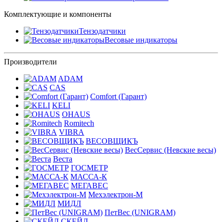
Комплектующие и компоненты
Тензодатчики
Весовые индикаторы
Производители
ADAM
CAS
Comfort (Гарант)
KELI
OHAUS
Romitech
VIBRA
ВЕСОВЩИКЪ
ВесСервис (Невские весы)
Веста
ГОСМЕТР
МАССА-К
МЕГАВЕС
Мехэлектрон-М
МИДЛ
ПетВес (UNIGRAM)
СКЕЙЛ