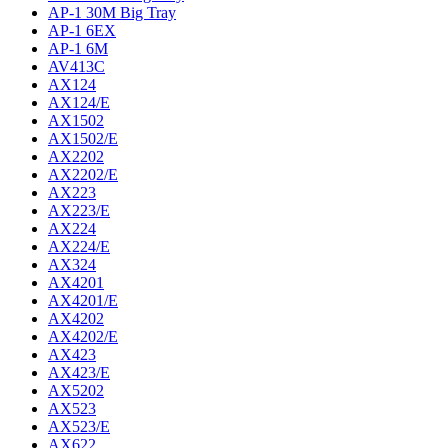
AP-1 30M Big Tray
AP-1 6EX
AP-1 6M
AV413C
AX124
AX124/E
AX1502
AX1502/E
AX2202
AX2202/E
AX223
AX223/E
AX224
AX224/E
AX324
AX4201
AX4201/E
AX4202
AX4202/E
AX423
AX423/E
AX5202
AX523
AX523/E
AX622