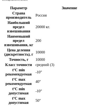
Параметр
Значение
Страна
Россия
производитель
Наибольший
предел
20000 кг.
взвешивания
Наименьший
предел
200
взвешивания, кг
Цена деления
10000
(дискретность), г
Точность, г
10000
Класс точности
средний (3)
t°C min
-10°
рекомендуемая
t°C max
40°
рекомендуемая
t°C min
-10°
допустимая
t°C max
50°
допустимая