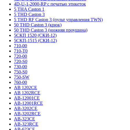
4D-U-1-2000-RP с печатью этикеток
5 THA Caston 1
5 THD Caston 3
5 THD RF Caston 3 (пульт управления TWN)
50 THD Caston 3 (крюк)
50 THD Caston 3 (нижняя проушина)
5СКП 1520 (СКИ-12)
5СКП-1515 (СКИ-12)
710-00
710-T0
720-00
720-S0
730-00
750-S0
750-SW
760-00
AB 1202CE
AB 1202RCE
AB-12001CE
AB-12001RCE
AB-3202CE
AB-3202RCE
AB-323CE
AB-323RCE
AB-623CE