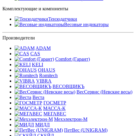
Комплектующие и компоненты
Тензодатчики
Весовые индикаторы
Производители
ADAM
CAS
Comfort (Гарант)
KELI
OHAUS
Romitech
VIBRA
ВЕСОВЩИКЪ
ВесСервис (Невские весы)
Веста
ГОСМЕТР
МАССА-К
МЕГАВЕС
Мехэлектрон-М
МИДЛ
ПетВес (UNIGRAM)
СКЕЙЛ