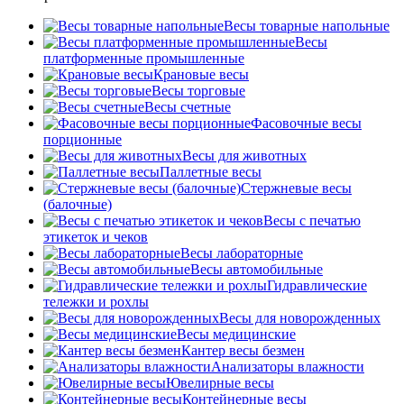
Весы товарные напольные
Весы
платформенные промышленные
Крановые весы
Весы торговые
Весы счетные
Фасовочные весы
порционные
Весы для животных
Паллетные весы
Стержневые весы
(балочные)
Весы c печатью
этикеток и чеков
Весы лабораторные
Весы автомобильные
Гидравлические
тележки и рохлы
Весы для новорожденных
Весы медицинские
Кантер весы безмен
Анализаторы влажности
Ювелирные весы
Контейнерные весы