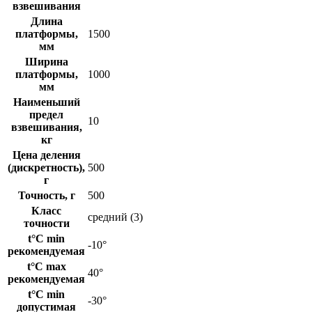
взвешивания
Длина
платформы,
1500
мм
Ширина
платформы,
1000
мм
Наименьший
предел
10
взвешивания,
кг
Цена деления
(дискретность),
500
г
Точность, г
500
Класс
средний (3)
точности
t°C min
-10°
рекомендуемая
t°C max
40°
рекомендуемая
t°C min
-30°
допустимая