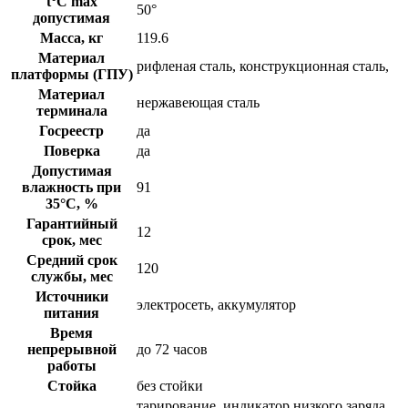
t°C max
50°
допустимая
Масса, кг
119.6
Материал
рифленая сталь, конструкционная сталь,
платформы (ГПУ)
Материал
нержавеющая сталь
терминала
Госреестр
да
Поверка
да
Допустимая
влажность при
91
35°С, %
Гарантийный
12
срок, мес
Средний срок
120
службы, мес
Источники
электросеть, аккумулятор
питания
Время
непрерывной
до 72 часов
работы
Стойка
без стойки
тарирование, индикатор низкого заряда,