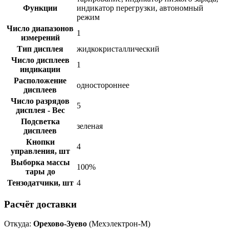
Функции
индикатор перегрузки, автономный
режим
Число диапазонов
1
измерений
Тип дисплея
жидкокристаллический
Число дисплеев
1
индикации
Расположение
одностороннее
дисплеев
Число разрядов
5
дисплея - Вес
Подсветка
зеленая
дисплеев
Кнопки
4
управления, шт
Выборка массы
100%
тары до
Тензодатчики, шт
4
Расчёт доставки
Откуда:
Орехово-Зуево
(Мехэлектрон-М)