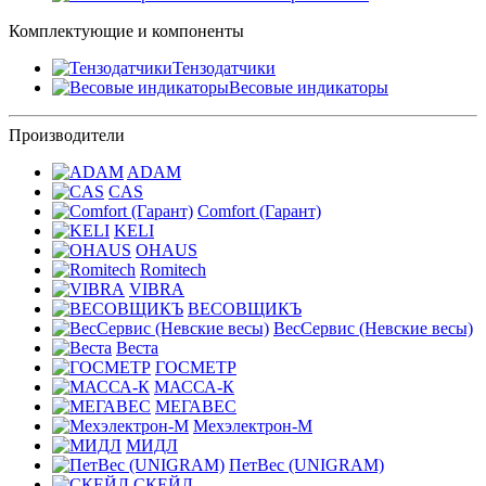
Комплектующие и компоненты
Тензодатчики
Весовые индикаторы
Производители
ADAM
CAS
Comfort (Гарант)
KELI
OHAUS
Romitech
VIBRA
ВЕСОВЩИКЪ
ВесСервис (Невские весы)
Веста
ГОСМЕТР
МАССА-К
МЕГАВЕС
Мехэлектрон-М
МИДЛ
ПетВес (UNIGRAM)
СКЕЙЛ