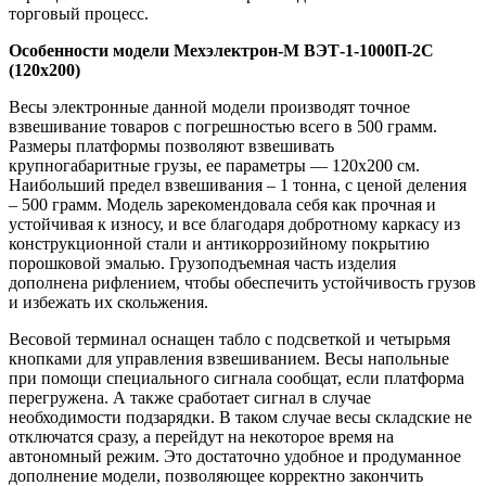
торговый процесс.
Особенности модели Мехэлектрон-М ВЭТ-1-1000П-2С
(120х200)
Весы электронные данной модели производят точное
взвешивание товаров с погрешностью всего в 500 грамм.
Размеры платформы позволяют взвешивать
крупногабаритные грузы, ее параметры — 120х200 см.
Наибольший предел взвешивания – 1 тонна, с ценой деления
– 500 грамм. Модель зарекомендовала себя как прочная и
устойчивая к износу, и все благодаря добротному каркасу из
конструкционной стали и антикоррозийному покрытию
порошковой эмалью. Грузоподъемная часть изделия
дополнена рифлением, чтобы обеспечить устойчивость грузов
и избежать их скольжения.
Весовой терминал оснащен табло с подсветкой и четырьмя
кнопками для управления взвешиванием. Весы напольные
при помощи специального сигнала сообщат, если платформа
перегружена. А также сработает сигнал в случае
необходимости подзарядки. В таком случае весы складские не
отключатся сразу, а перейдут на некоторое время на
автономный режим. Это достаточно удобное и продуманное
дополнение модели, позволяющее корректно закончить