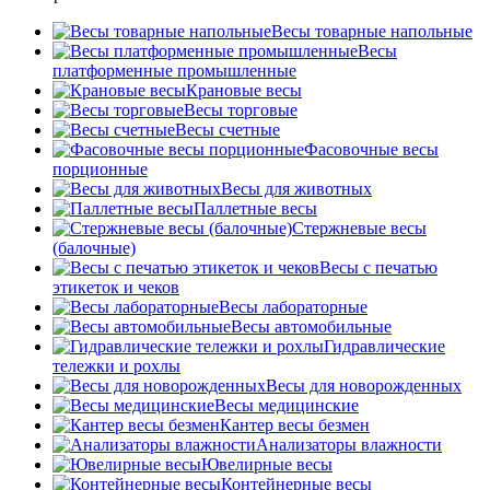
Весы товарные напольные
Весы
платформенные промышленные
Крановые весы
Весы торговые
Весы счетные
Фасовочные весы
порционные
Весы для животных
Паллетные весы
Стержневые весы
(балочные)
Весы c печатью
этикеток и чеков
Весы лабораторные
Весы автомобильные
Гидравлические
тележки и рохлы
Весы для новорожденных
Весы медицинские
Кантер весы безмен
Анализаторы влажности
Ювелирные весы
Контейнерные весы