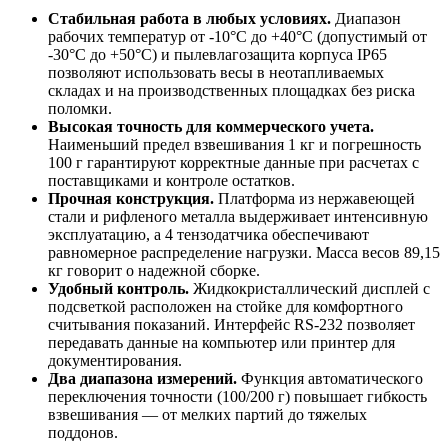
Стабильная работа в любых условиях.
Диапазон
рабочих температур от -10°C до +40°C (допустимый от
-30°C до +50°C) и пылевлагозащита корпуса IP65
позволяют использовать весы в неотапливаемых
складах и на производственных площадках без риска
поломки.
Высокая точность для коммерческого учета.
Наименьший предел взвешивания 1 кг и погрешность
100 г гарантируют корректные данные при расчетах с
поставщиками и контроле остатков.
Прочная конструкция.
Платформа из нержавеющей
стали и рифленого металла выдерживает интенсивную
эксплуатацию, а 4 тензодатчика обеспечивают
равномерное распределение нагрузки. Масса весов 89,15
кг говорит о надежной сборке.
Удобный контроль.
Жидкокристаллический дисплей с
подсветкой расположен на стойке для комфортного
считывания показаний. Интерфейс RS-232 позволяет
передавать данные на компьютер или принтер для
документирования.
Два диапазона измерений.
Функция автоматического
переключения точности (100/200 г) повышает гибкость
взвешивания — от мелких партий до тяжелых
поддонов.