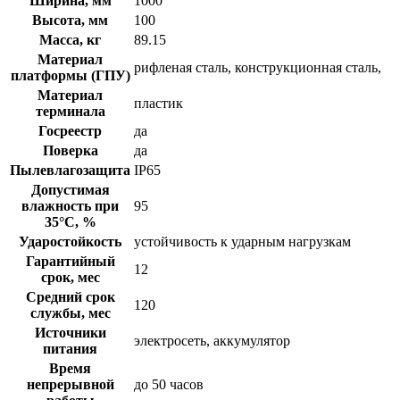
Ширина, мм
1000
Высота, мм
100
Масса, кг
89.15
Материал
рифленая сталь, конструкционная сталь,
платформы (ГПУ)
Материал
пластик
терминала
Госреестр
да
Поверка
да
Пылевлагозащита
IP65
Допустимая
влажность при
95
35°С, %
Ударостойкость
устойчивость к ударным нагрузкам
Гарантийный
12
срок, мес
Средний срок
120
службы, мес
Источники
электросеть, аккумулятор
питания
Время
непрерывной
до 50 часов