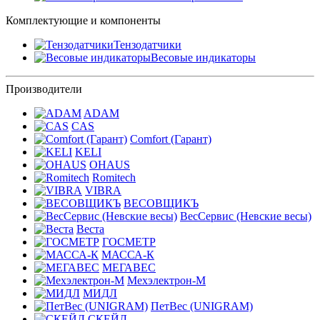
Комплектующие и компоненты
Тензодатчики
Весовые индикаторы
Производители
ADAM
CAS
Comfort (Гарант)
KELI
OHAUS
Romitech
VIBRA
ВЕСОВЩИКЪ
ВесСервис (Невские весы)
Веста
ГОСМЕТР
МАССА-К
МЕГАВЕС
Мехэлектрон-М
МИДЛ
ПетВес (UNIGRAM)
СКЕЙЛ