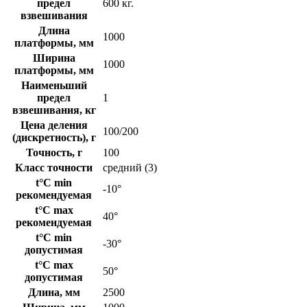
предел
600 кг.
взвешивания
Длина
1000
платформы, мм
Ширина
1000
платформы, мм
Наименьший
предел
1
взвешивания, кг
Цена деления
100/200
(дискретность), г
Точность, г
100
Класс точности
средний (3)
t°C min
-10°
рекомендуемая
t°C max
40°
рекомендуемая
t°C min
-30°
допустимая
t°C max
50°
допустимая
Длина, мм
2500