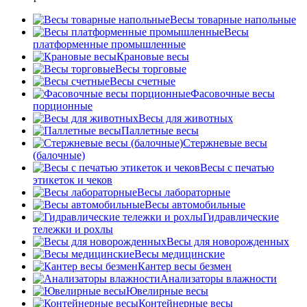
Весы товарные напольные
Весы
платформенные промышленные
Крановые весы
Весы торговые
Весы счетные
Фасовочные весы
порционные
Весы для животных
Паллетные весы
Стержневые весы
(балочные)
Весы c печатью
этикеток и чеков
Весы лабораторные
Весы автомобильные
Гидравлические
тележки и рохлы
Весы для новорожденных
Весы медицинские
Кантер весы безмен
Анализаторы влажности
Ювелирные весы
Контейнерные весы