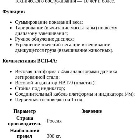
технического обслуживания — 10 лет и более.
Функции:
Суммирование показаний веса;
Тарирование (вычитание массы тары) по всему
диапазону взвешивания;
Ручное обнуление дисплея;
Усреднение значений веса при взвешивании
движущегося груза (взвешивание животных).
Комплектация ВСП-4А:
Весовая платформа с 4мя аналоговыми датчика
легированной стали;
Весовой индикатор НВТ-9 (пластик);
Стойка под индикатор;
Соединительный кабель платформы и индикатора (4м);
Первичная госповерка на 1 год.
Параметр
Значение
Страна
Россия
производитель
Наибольший
предел
300 кг.