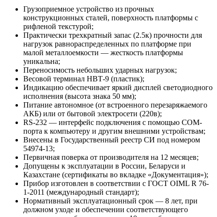
Грузоприемное устройство из прочных
конструкционных сталей, поверхность платформы с
рифленой текстурой;
Практически трехкратный запас (2.5к) прочности для
нагрузок равнораспределенных по платформе при
малой металлоемкости — жесткость платформы
уникальна;
Переносимость небольших ударных нагрузок;
Весовой терминал НВТ-9 (пластик);
Индикацию обеспечивает яркий дисплей светодиодного
исполнения (высота знака 50 мм);
Питание автономное (от встроенного перезаряжаемого
АКБ) или от бытовой электросети (220в);
RS-232 — интерфейс подключения с помощью COM-
порта к компьютеру и другим внешними устройствам;
Внесены в Государственный реестр СИ под номером
54974-13;
Первичная поверка от производителя на 12 месяцев;
Допущены к эксплуатации в России, Беларуси и
Казахстане (сертификаты во вкладке «Документация»);
Прибор изготовлен в соответствии с ГОСТ OIML R 76-
1-2011 (международный стандарт);
Нормативный эксплуатационный срок — 8 лет, при
должном уходе и обеспечении соответствующего