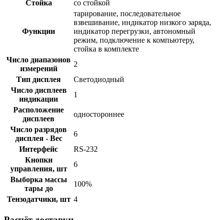
Стойка
со стойкой
тарирование, последовательное
взвешивание, индикатор низкого заряда,
Функции
индикатор перегрузки, автономный
режим, подключение к компьютеру,
стойка в комплекте
Число диапазонов
2
измерений
Тип дисплея
Светодиодный
Число дисплеев
1
индикации
Расположение
одностороннее
дисплеев
Число разрядов
6
дисплея - Вес
Интерфейс
RS-232
Кнопки
6
управления, шт
Выборка массы
100%
тары до
Тензодатчики, шт
4
Расчёт доставки