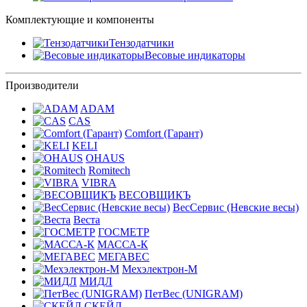
Комплектующие и компоненты
Тензодатчики
Весовые индикаторы
Производители
ADAM
CAS
Comfort (Гарант)
KELI
OHAUS
Romitech
VIBRA
ВЕСОВЩИКЪ
ВесСервис (Невские весы)
Веста
ГОСМЕТР
МАССА-К
МЕГАВЕС
Мехэлектрон-М
МИДЛ
ПетВес (UNIGRAM)
СКЕЙЛ