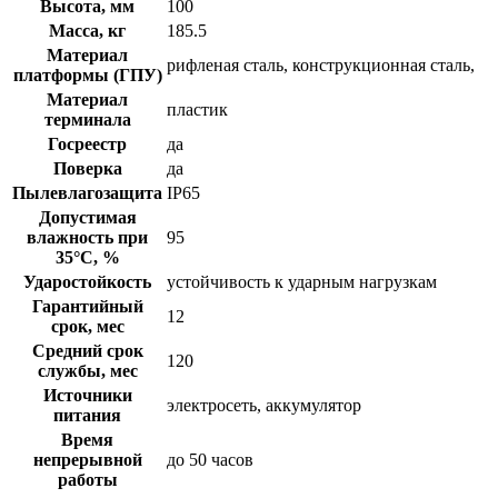
Высота, мм
100
Масса, кг
185.5
Материал
рифленая сталь, конструкционная сталь,
платформы (ГПУ)
Материал
пластик
терминала
Госреестр
да
Поверка
да
Пылевлагозащита
IP65
Допустимая
влажность при
95
35°С, %
Ударостойкость
устойчивость к ударным нагрузкам
Гарантийный
12
срок, мес
Средний срок
120
службы, мес
Источники
электросеть, аккумулятор
питания
Время
непрерывной
до 50 часов
работы