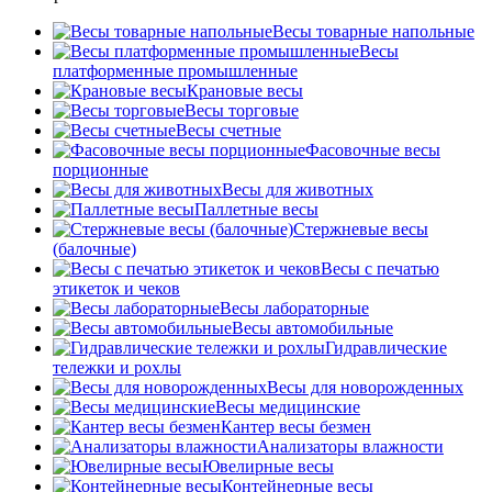
Весы товарные напольные
Весы
платформенные промышленные
Крановые весы
Весы торговые
Весы счетные
Фасовочные весы
порционные
Весы для животных
Паллетные весы
Стержневые весы
(балочные)
Весы c печатью
этикеток и чеков
Весы лабораторные
Весы автомобильные
Гидравлические
тележки и рохлы
Весы для новорожденных
Весы медицинские
Кантер весы безмен
Анализаторы влажности
Ювелирные весы
Контейнерные весы