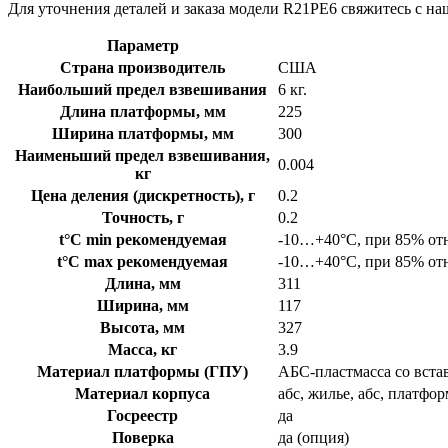
Для уточнения деталей и заказа модели R21PE6 свяжитесь с н
Параметр
Страна производитель
США
Наибольший предел взвешивания
6 кг.
Длина платформы, мм
225
Ширина платформы, мм
300
Наименьший предел взвешивания,
0.004
кг
Цена деления (дискретность), г
0.2
Точность, г
0.2
t°C min рекомендуемая
-10…+40°C, при 85% отн
t°C max рекомендуемая
-10…+40°C, при 85% отн
Длина, мм
311
Ширина, мм
117
Высота, мм
327
Масса, кг
3.9
Материал платформы (ГПУ)
АБС-пластмасса со вста
Материал корпуса
абс, жилье, абс, платфо
Госреестр
да
Поверка
да (опция)