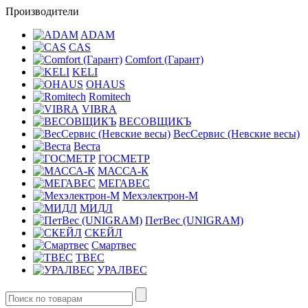
Производители
ADAM
CAS
Comfort (Гарант)
KELI
OHAUS
Romitech
VIBRA
ВЕСОВЩИКЪ
ВесСервис (Невские весы)
Веста
ГОСМЕТР
МАССА-К
МЕГАВЕС
Мехэлектрон-М
МИДЛ
ПетВес (UNIGRAM)
СКЕЙЛ
Смартвес
ТВЕС
УРАЛВЕС