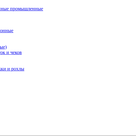
нные промышленные
ионные
ые)
ок и чеков
жки и рохлы