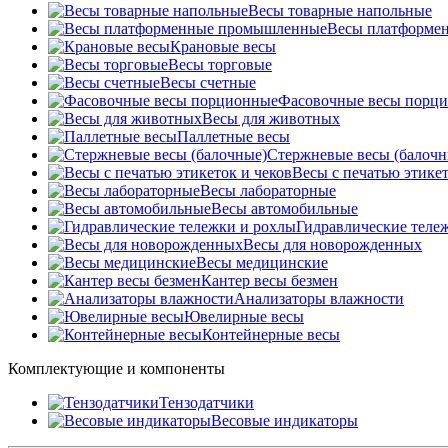
Весы товарные напольные
Весы платформе
Крановые весы
Весы торговые
Весы счетные
Фасовочные весы порц
Весы для животных
Паллетные весы
Стержневые весы (балочн
Весы c печатью этикет
Весы лабораторные
Весы автомобильные
Гидравлические теле
Весы для новорожденных
Весы медицинские
Кантер весы безмен
Анализаторы влажности
Ювелирные весы
Контейнерные весы
Комплектующие и компоненты
Тензодатчики
Весовые индикаторы