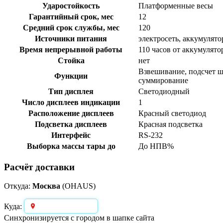
Ударостойкость
Платформенные весы
Гарантийный срок, мес
12
Средний срок службы, мес
120
Источники питания
электросеть, аккумулято
Время непрерывной работы
110 часов от аккумулято
Стойка
нет
Взвешивание, подсчет ш
Функции
суммирование
Тип дисплея
Светодиодный
Число дисплеев индикации
1
Расположение дисплеев
Красный светодиод
Подсветка дисплеев
Красная подсветка
Интерфейс
RS-232
Выборка массы тары до
До НПВ%
Расчёт доставки
Откуда:
Москва
(OHAUS)
Выберите город
Куда:
Синхронизируется с городом в шапке сайта