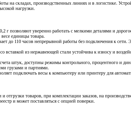
ы на складах, производственных линиях и в логистике. Устрой
высокой нагрузки.
ь 0,2 г позволяют уверенно работать с мелкими деталями и до
 весе единицы товара.
ет до 110 часов непрерывной работы без подключения к сети. 
о вставкой из нержавеющей стали устойчива к износу и воздей
чета штук, доступны режимы контрольного, процентного и дин
ыми грузами и партиями.
оляет подключать весы к компьютеру или принтеру для автомат
тгрузки товаров, при комплектации заказов, на производстве д
еестр и может поставляться с опцией поверки.