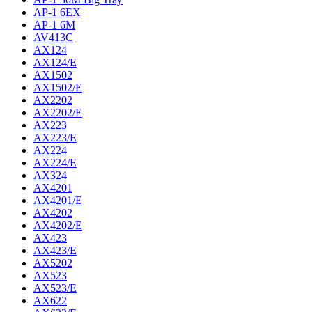
AP-1 6EX
AP-1 6M
AV413C
AX124
AX124/E
AX1502
AX1502/E
AX2202
AX2202/E
AX223
AX223/E
AX224
AX224/E
AX324
AX4201
AX4201/E
AX4202
AX4202/E
AX423
AX423/E
AX5202
AX523
AX523/E
AX622