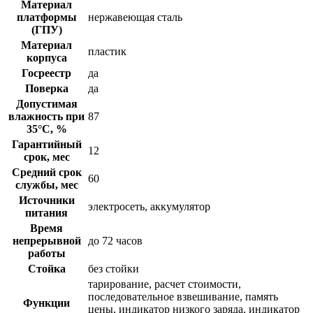
Материал
платформы
нержавеющая сталь
(ГПУ)
Материал
пластик
корпуса
Госреестр
да
Поверка
да
Допустимая
влажность при
87
35°С, %
Гарантийный
12
срок, мес
Средний срок
60
службы, мес
Источники
электросеть, аккумулятор
питания
Время
непрерывной
до 72 часов
работы
Стойка
без стойки
тарирование, расчет стоимости,
последовательное взвешивание, память
Функции
цены, индикатор низкого заряда, индикатор