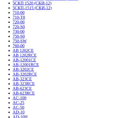
5СКП 1520 (СКИ-12)
5СКП-1515 (СКИ-12)
710-00
710-T0
720-00
720-S0
730-00
750-S0
750-SW
760-00
AB 1202CE
AB 1202RCE
AB-12001CE
AB-12001RCE
AB-3202CE
AB-3202RCE
AB-323CE
AB-323RCE
AB-623CE
AB-623RCE
AC-100
AC-25
AC-50
AD-10
AD-10H