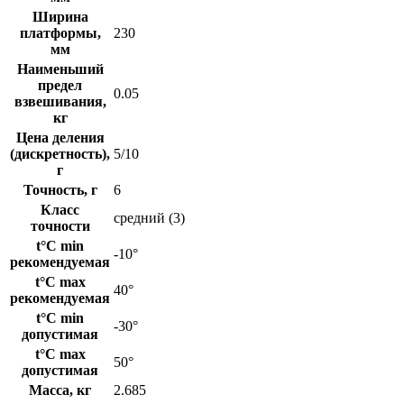
Ширина
платформы,
230
мм
Наименьший
предел
0.05
взвешивания,
кг
Цена деления
(дискретность),
5/10
г
Точность, г
6
Класс
средний (3)
точности
t°C min
-10°
рекомендуемая
t°C max
40°
рекомендуемая
t°C min
-30°
допустимая
t°C max
50°
допустимая
Масса, кг
2.685