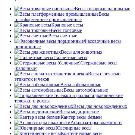
Весы товарные напольные
Весы
платформенные промышленные
Крановые весы
Весы торговые
Весы счетные
Фасовочные весы
порционные
Весы для животных
Паллетные весы
Стержневые весы
(балочные)
Весы c печатью
этикеток и чеков
Весы лабораторные
Весы автомобильные
Гидравлические
тележки и рохлы
Весы для новорожденных
Весы медицинские
Кантер весы безмен
Анализаторы влажности
Ювелирные весы
Контейнерные весы