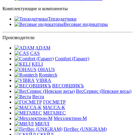
Комплектующие и компоненты
Тензодатчики
Весовые индикаторы
Производители
ADAM
CAS
Comfort (Гарант)
KELI
OHAUS
Romitech
VIBRA
ВЕСОВЩИКЪ
ВесСервис (Невские весы)
Веста
ГОСМЕТР
МАССА-К
МЕГАВЕС
Мехэлектрон-М
МИДЛ
ПетВес (UNIGRAM)
СКЕЙЛ