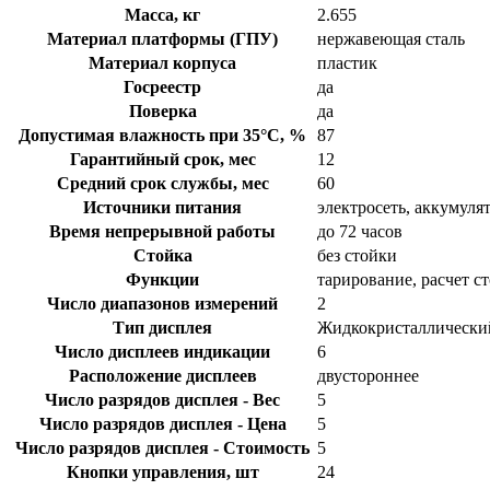
Масса, кг
2.655
Материал платформы (ГПУ)
нержавеющая сталь
Материал корпуса
пластик
Госреестр
да
Поверка
да
Допустимая влажность при 35°С, %
87
Гарантийный срок, мес
12
Средний срок службы, мес
60
Источники питания
электросеть, аккумуля
Время непрерывной работы
до 72 часов
Стойка
без стойки
Функции
тарирование, расчет с
Число диапазонов измерений
2
Тип дисплея
Жидкокристаллически
Число дисплеев индикации
6
Расположение дисплеев
двустороннее
Число разрядов дисплея - Вес
5
Число разрядов дисплея - Цена
5
Число разрядов дисплея - Стоимость
5
Кнопки управления, шт
24