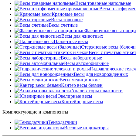
Весы товарные напольные
Весы платформе
Крановые весы
Весы торговые
Весы счетные
Фасовочные весы порц
Весы для животных
Паллетные весы
Стержневые весы (балочн
Весы c печатью этикет
Весы лабораторные
Весы автомобильные
Гидравлические теле
Весы для новорожденных
Весы медицинские
Кантер весы безмен
Анализаторы влажности
Ювелирные весы
Контейнерные весы
Комплектующие и компоненты
Тензодатчики
Весовые индикаторы