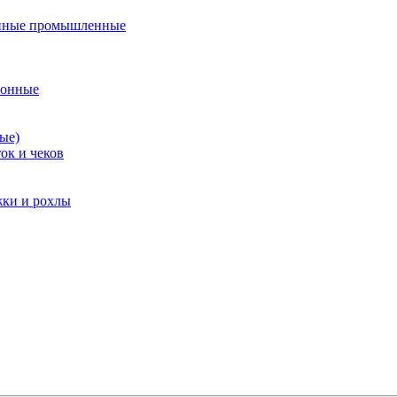
нные промышленные
ионные
ые)
ок и чеков
жки и рохлы