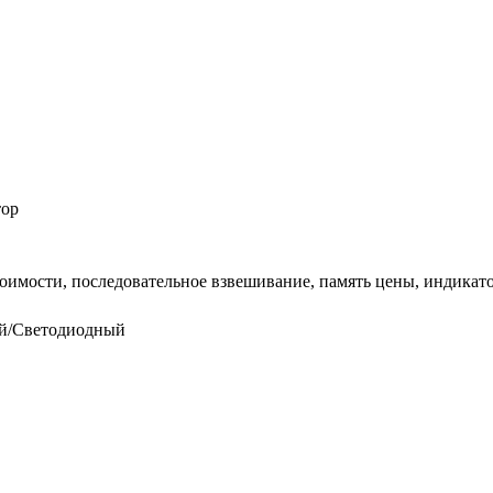
тор
тоимости, последовательное взвешивание, память цены, индикат
й/Светодиодный