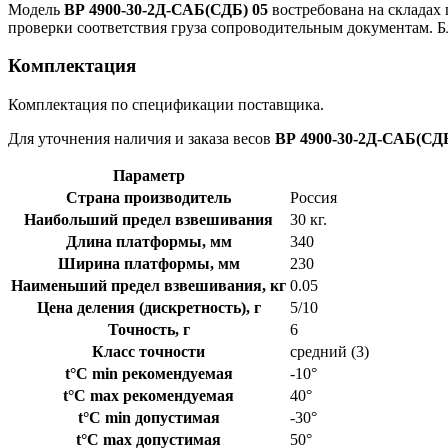
Модель
ВР 4900-30-2Д-САБ(СДБ) 05
востребована на складах 
проверки соответствия груза сопроводительным документам. Б
Комплектация
Комплектация по спецификации поставщика.
Для уточнения наличия и заказа весов
ВР 4900-30-2Д-САБ(СДБ
Параметр
Страна производитель
Россия
Наибольший предел взвешивания
30 кг.
Длина платформы, мм
340
Ширина платформы, мм
230
Наименьший предел взвешивания, кг
0.05
Цена деления (дискретность), г
5/10
Точность, г
6
Класс точности
средний (3)
t°C min рекомендуемая
-10°
t°C max рекомендуемая
40°
t°C min допустимая
-30°
t°C max допустимая
50°