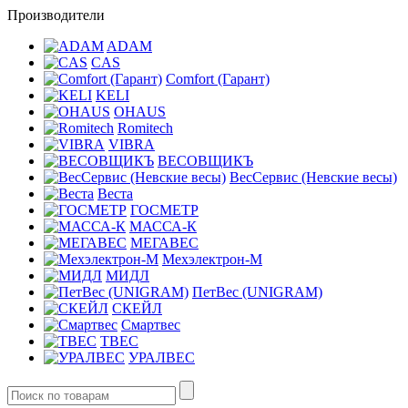
Производители
ADAM
CAS
Comfort (Гарант)
KELI
OHAUS
Romitech
VIBRA
ВЕСОВЩИКЪ
ВесСервис (Невские весы)
Веста
ГОСМЕТР
МАССА-К
МЕГАВЕС
Мехэлектрон-М
МИДЛ
ПетВес (UNIGRAM)
СКЕЙЛ
Смартвес
ТВЕС
УРАЛВЕС