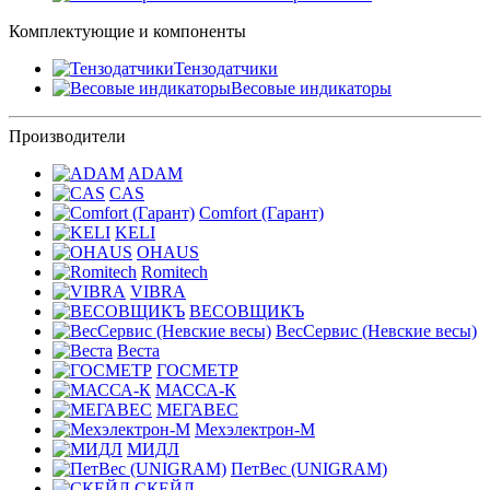
Комплектующие и компоненты
Тензодатчики
Весовые индикаторы
Производители
ADAM
CAS
Comfort (Гарант)
KELI
OHAUS
Romitech
VIBRA
ВЕСОВЩИКЪ
ВесСервис (Невские весы)
Веста
ГОСМЕТР
МАССА-К
МЕГАВЕС
Мехэлектрон-М
МИДЛ
ПетВес (UNIGRAM)
СКЕЙЛ