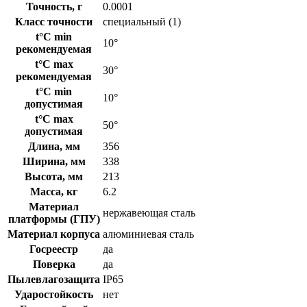
Точность, г
0.0001
Класс точности
cпециальный (1)
t°C min
10°
рекомендуемая
t°C max
30°
рекомендуемая
t°C min
10°
допустимая
t°C max
50°
допустимая
Длина, мм
356
Ширина, мм
338
Высота, мм
213
Масса, кг
6.2
Материал
нержавеющая сталь
платформы (ГПУ)
Материал корпуса
алюминиевая сталь
Госреестр
да
Поверка
да
Пылевлагозащита
IP65
Ударостойкость
нет