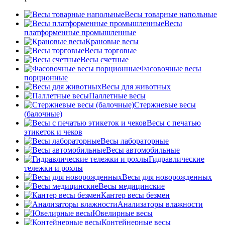
Весы товарные напольные
Весы
платформенные промышленные
Крановые весы
Весы торговые
Весы счетные
Фасовочные весы
порционные
Весы для животных
Паллетные весы
Стержневые весы
(балочные)
Весы c печатью
этикеток и чеков
Весы лабораторные
Весы автомобильные
Гидравлические
тележки и рохлы
Весы для новорожденных
Весы медицинские
Кантер весы безмен
Анализаторы влажности
Ювелирные весы
Контейнерные весы