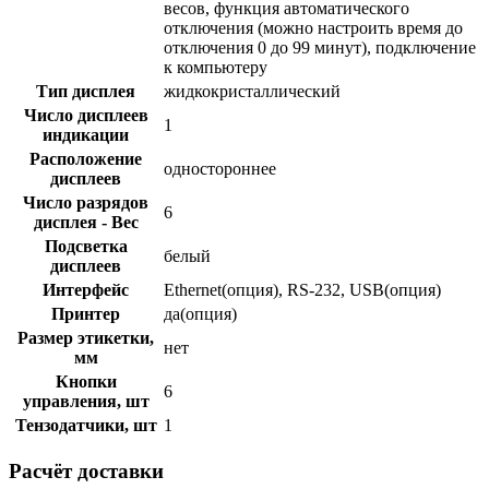
весов, функция автоматического
отключения (можно настроить время до
отключения 0 до 99 минут), подключение
к компьютеру
Тип дисплея
жидкокристаллический
Число дисплеев
1
индикации
Расположение
одностороннее
дисплеев
Число разрядов
6
дисплея - Вес
Подсветка
белый
дисплеев
Интерфейс
Ethernet(опция), RS-232, USB(опция)
Принтер
да(опция)
Размер этикетки,
нет
мм
Кнопки
6
управления, шт
Тензодатчики, шт
1
Расчёт доставки