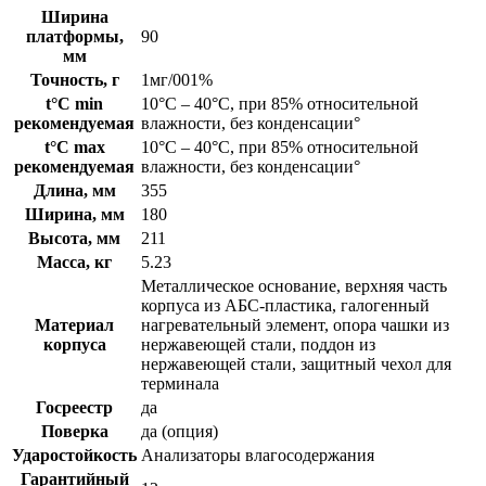
Ширина
платформы,
90
мм
Точность, г
1мг/001%
t°C min
10°C – 40°C, при 85% относительной
рекомендуемая
влажности, без конденсации°
t°C max
10°C – 40°C, при 85% относительной
рекомендуемая
влажности, без конденсации°
Длина, мм
355
Ширина, мм
180
Высота, мм
211
Масса, кг
5.23
Металлическое основание, верхняя часть
корпуса из АБС-пластика, галогенный
Материал
нагревательный элемент, опора чашки из
корпуса
нержавеющей стали, поддон из
нержавеющей стали, защитный чехол для
терминала
Госреестр
да
Поверка
да (опция)
Ударостойкость
Анализаторы влагосодержания
Гарантийный