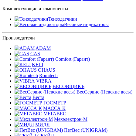
Комплектующие и компоненты
Тензодатчики
Весовые индикаторы
Производители
ADAM
CAS
Comfort (Гарант)
KELI
OHAUS
Romitech
VIBRA
ВЕСОВЩИКЪ
ВесСервис (Невские весы)
Веста
ГОСМЕТР
МАССА-К
МЕГАВЕС
Мехэлектрон-М
МИДЛ
ПетВес (UNIGRAM)
СКЕЙЛ