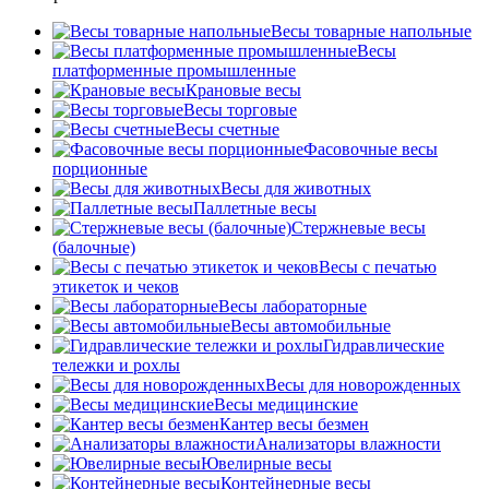
Весы товарные напольные
Весы
платформенные промышленные
Крановые весы
Весы торговые
Весы счетные
Фасовочные весы
порционные
Весы для животных
Паллетные весы
Стержневые весы
(балочные)
Весы c печатью
этикеток и чеков
Весы лабораторные
Весы автомобильные
Гидравлические
тележки и рохлы
Весы для новорожденных
Весы медицинские
Кантер весы безмен
Анализаторы влажности
Ювелирные весы
Контейнерные весы