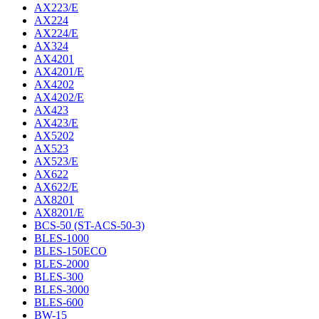
AX223/E
AX224
AX224/E
AX324
AX4201
AX4201/E
AX4202
AX4202/E
AX423
AX423/E
AX5202
AX523
AX523/E
AX622
AX622/E
AX8201
AX8201/E
BCS-50 (ST-ACS-50-3)
BLES-1000
BLES-150ECO
BLES-2000
BLES-300
BLES-3000
BLES-600
BW-15