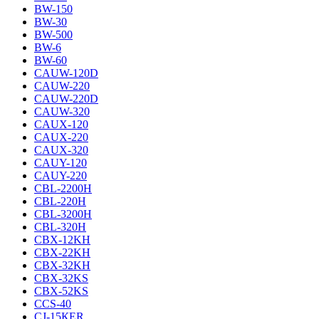
BW-150
BW-30
BW-500
BW-6
BW-60
CAUW-120D
CAUW-220
CAUW-220D
CAUW-320
CAUX-120
CAUX-220
CAUX-320
CAUY-120
CAUY-220
CBL-2200H
CBL-220H
CBL-3200H
CBL-320H
CBX-12KH
CBX-22KH
CBX-32KH
CBX-32KS
CBX-52KS
CCS-40
CJ-15КER