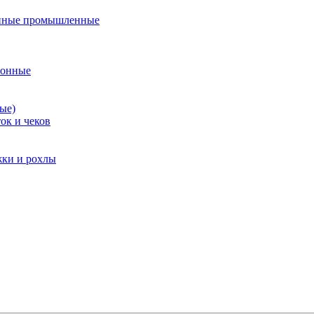
нные промышленные
ионные
ые)
ок и чеков
жки и рохлы