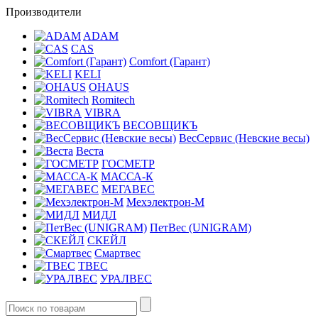
Производители
ADAM
CAS
Comfort (Гарант)
KELI
OHAUS
Romitech
VIBRA
ВЕСОВЩИКЪ
ВесСервис (Невские весы)
Веста
ГОСМЕТР
МАССА-К
МЕГАВЕС
Мехэлектрон-М
МИДЛ
ПетВес (UNIGRAM)
СКЕЙЛ
Смартвес
ТВЕС
УРАЛВЕС