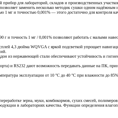
ибор для лабораторий, складов и производственных участков, 
позволяет заменить несколько методик сушки одним надёжным и
ью 1 мг и точностью 0,001% — этого достаточно для контроля к
г и точность 1 мг / 0,001% позволяют работать с малыми навеск
плей 4,3 дюйма WQVGA с яркой подсветкой упрощает навигаци
ний.
дон из нержавеющей стали обеспечивают устойчивость и гигиени
рта) и RS232 дают возможность передавать данные на ПК, прин
пература эксплуатации от 10 °C до 40 °C при влажности до 85%
ереработке зерна, муки, комбикормов, сухих смесей, полимеров
родукции в лабораториях качества. Функции определения влаго