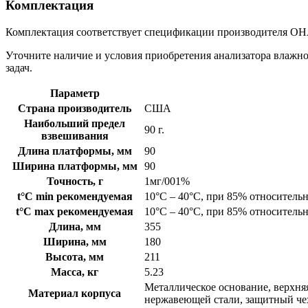
Комплектация
Комплектация соответствует спецификации производителя OHA
Уточните наличие и условия приобретения анализатора влаж
задач.
Параметр
Страна производитель
США
Наибольший предел
90 г.
взвешивания
Длина платформы, мм
90
Ширина платформы, мм
90
Точность, г
1мг/001%
t°C min рекомендуемая
10°C – 40°C, при 85% относитель
t°C max рекомендуемая
10°C – 40°C, при 85% относитель
Длина, мм
355
Ширина, мм
180
Высота, мм
211
Масса, кг
5.23
Металлическое основание, верхня
Материал корпуса
нержавеющей стали, защитный че