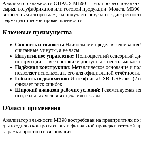
Анализатор влажности OHAUS MB90 — это профессиональный пр
сырья, полуфабрикатов или готовой продукции. Модель MB90 
встроенным алгоритмам, вы получаете результат с дискретност
фармацевтической промышленности.
Ключевые преимущества
Скорость и точность:
Наибольший предел взвешивания 90 
считанные минуты, а не часы.
Интуитивное управление:
Полноцветный сенсорный дис
инструкции — все настройки доступны в несколько каса
Надёжная конструкция:
Металлическое основание и под
позволяет использовать его для официальной отчётности.
Гибкость подключения:
Интерфейсы USB, USB-host (2 по
снижает риск ошибок.
Широкий диапазон рабочих условий:
Рекомендуемая тем
неидеальных условиях цеха или склада.
Области применения
Анализатор влажности MB90 востребован на предприятиях по п
для входного контроля сырья и финальной проверки готовой п
за рамки простого взвешивания.