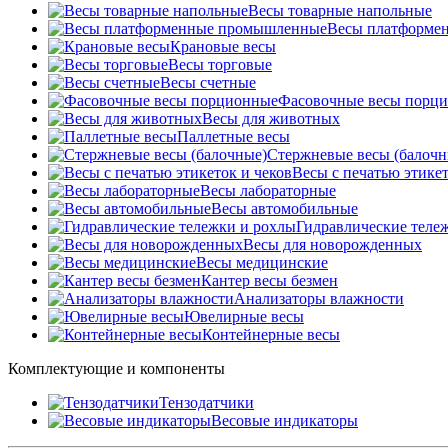
Весы товарные напольные
Весы платформе
Крановые весы
Весы торговые
Весы счетные
Фасовочные весы порц
Весы для животных
Паллетные весы
Стержневые весы (балочн
Весы c печатью этикет
Весы лабораторные
Весы автомобильные
Гидравлические теле
Весы для новорожденных
Весы медицинские
Кантер весы безмен
Анализаторы влажности
Ювелирные весы
Контейнерные весы
Комплектующие и компоненты
Тензодатчики
Весовые индикаторы