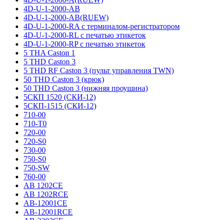
4D-U-1-2000-AB
4D-U-1-2000-AB(RUEW)
4D-U-1-2000-RA с терминалом-регистратором
4D-U-1-2000-RL с печатью этикеток
4D-U-1-2000-RP с печатью этикеток
5 THA Caston 1
5 THD Caston 3
5 THD RF Caston 3 (пульт управления TWN)
50 THD Caston 3 (крюк)
50 THD Caston 3 (нижняя проушина)
5СКП 1520 (СКИ-12)
5СКП-1515 (СКИ-12)
710-00
710-T0
720-00
720-S0
730-00
750-S0
750-SW
760-00
AB 1202CE
AB 1202RCE
AB-12001CE
AB-12001RCE