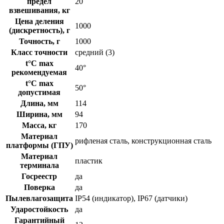
предел
20
взвешивания, кг
Цена деления
1000
(дискретность), г
Точность, г
1000
Класс точности
средний (3)
t°C max
40°
рекомендуемая
t°C max
50°
допустимая
Длина, мм
114
Ширина, мм
94
Масса, кг
170
Материал
рифленая сталь, конструкционная сталь
платформы (ГПУ)
Материал
пластик
терминала
Госреестр
да
Поверка
да
Пылевлагозащита
IP54 (индикатор), IP67 (датчики)
Ударостойкость
да
Гарантийный