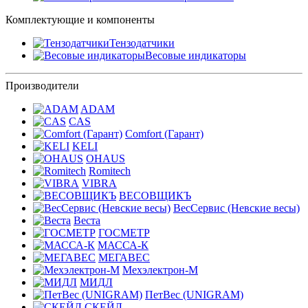
Комплектующие и компоненты
Тензодатчики
Весовые индикаторы
Производители
ADAM
CAS
Comfort (Гарант)
KELI
OHAUS
Romitech
VIBRA
ВЕСОВЩИКЪ
ВесСервис (Невские весы)
Веста
ГОСМЕТР
МАССА-К
МЕГАВЕС
Мехэлектрон-М
МИДЛ
ПетВес (UNIGRAM)
СКЕЙЛ