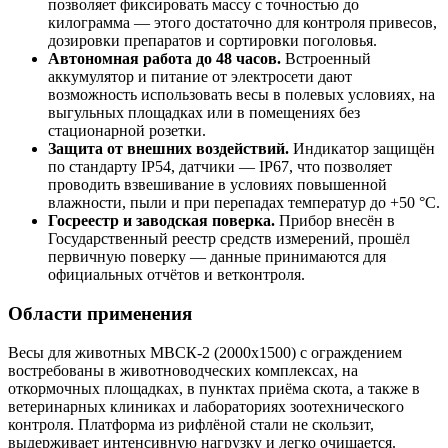
позволяет фиксировать массу с точностью до
килограмма — этого достаточно для контроля привесов,
дозировки препаратов и сортировки поголовья.
Автономная работа до 48 часов.
Встроенный
аккумулятор и питание от электросети дают
возможность использовать весы в полевых условиях, на
выгульных площадках или в помещениях без
стационарной розетки.
Защита от внешних воздействий.
Индикатор защищён
по стандарту IP54, датчики — IP67, что позволяет
проводить взвешивание в условиях повышенной
влажности, пыли и при перепадах температур до +50 °C.
Госреестр и заводская поверка.
Прибор внесён в
Государственный реестр средств измерений, прошёл
первичную поверку — данные принимаются для
официальных отчётов и ветконтроля.
Области применения
Весы для животных МВСК-2 (2000х1500) с ограждением
востребованы в животноводческих комплексах, на
откормочных площадках, в пунктах приёма скота, а также в
ветеринарных клиниках и лабораториях зоотехнического
контроля. Платформа из рифлёной стали не скользит,
выдерживает интенсивную нагрузку и легко очищается.