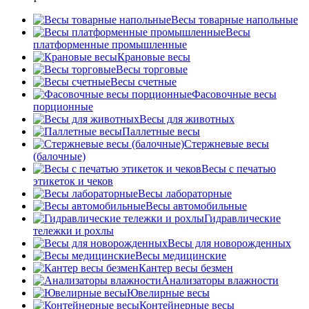
Весы товарные напольные
Весы
платформенные промышленные
Крановые весы
Весы торговые
Весы счетные
Фасовочные весы
порционные
Весы для животных
Паллетные весы
Стержневые весы
(балочные)
Весы c печатью
этикеток и чеков
Весы лабораторные
Весы автомобильные
Гидравлические
тележки и рохлы
Весы для новорожденных
Весы медицинские
Кантер весы безмен
Анализаторы влажности
Ювелирные весы
Контейнерные весы