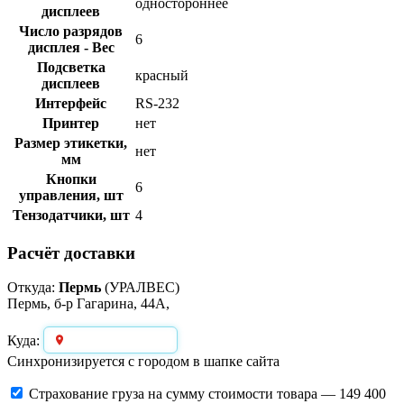
одностороннее
дисплеев
Число разрядов
6
дисплея - Вес
Подсветка
красный
дисплеев
Интерфейс
RS-232
Принтер
нет
Размер этикетки,
нет
мм
Кнопки
6
управления, шт
Тензодатчики, шт
4
Расчёт доставки
Откуда:
Пермь
(УРАЛВЕС)
Пермь, б-р Гагарина, 44А,
Выберите город
Куда:
Синхронизируется с городом в шапке сайта
Страхование груза
на сумму стоимости товара — 149 400