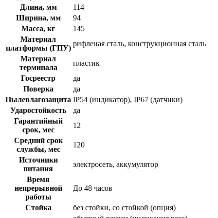
Длина, мм
114
Ширина, мм
94
Масса, кг
145
Материал
рифленая сталь, конструкционная сталь
платформы (ГПУ)
Материал
пластик
терминала
Госреестр
да
Поверка
да
Пылевлагозащита
IP54 (индикатор), IP67 (датчики)
Ударостойкость
да
Гарантийный
12
срок, мес
Средний срок
120
службы, мес
Источники
электросеть, аккумулятор
питания
Время
непрерывной
До 48 часов
работы
Стойка
без стойки, со стойкой (опция)