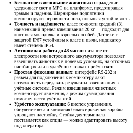
Безопасное взвешивание животных:
ограждение
удерживает скот и МРС на платформе, предотвращая
травмы и падения. Шарнирные подпятники
компенсируют неровности пола, повышая устойчивость.
Точность и надёжность:
класс точности средний (3),
наименьший предел взвешивания 20 кг — подходит для
контроля молодняка и взрослых особей. Датчики с
защитой IP67 устойчивы к влаге и пыли, индикатор
имеет степень IP54.
Автономная работа до 48 часов:
питание от
электросети или встроенного аккумулятора позволяет
взвешивать животных в полевых условиях, на отгонных
пастбищах или в удалённых точках приёма скота.
Простая фиксация данных:
интерфейс RS-232 и
разъём для подключения к компьютеру дают
возможность передавать результаты взвешивания в
учётные системы. Режим взвешивания животных
компенсирует движения, а режим суммирования
помогает вести учёт партий.
Удобство эксплуатации:
6 кнопок управления,
обнуление веса и клеммная балансировочная коробка
упрощают настройку. Стойка для терминала
поставляется как опция — можно адаптировать высоту
под оператора.