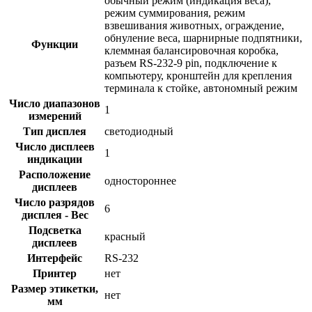
обычный режим (индикация веса),
режим суммирования, режим
взвешивания животных, ограждение,
обнуление веса, шарнирные подпятники,
Функции
клеммная балансировочная коробка,
разъем RS-232-9 pin, подключение к
компьютеру, кронштейн для крепления
терминала к стойке, автономный режим
Число диапазонов
1
измерений
Тип дисплея
светодиодный
Число дисплеев
1
индикации
Расположение
одностороннее
дисплеев
Число разрядов
6
дисплея - Вес
Подсветка
красный
дисплеев
Интерфейс
RS-232
Принтер
нет
Размер этикетки,
нет
мм