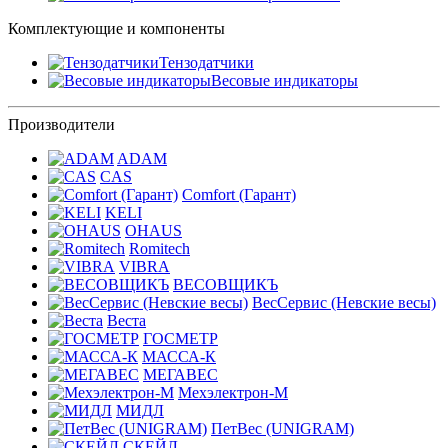
Комплектующие и компоненты
Тензодатчики
Весовые индикаторы
Производители
ADAM
CAS
Comfort (Гарант)
KELI
OHAUS
Romitech
VIBRA
ВЕСОВЩИКЪ
ВесСервис (Невские весы)
Веста
ГОСМЕТР
МАССА-К
МЕГАВЕС
Мехэлектрон-М
МИДЛ
ПетВес (UNIGRAM)
СКЕЙЛ