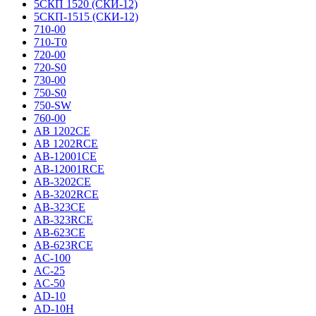
5СКП 1520 (СКИ-12)
5СКП-1515 (СКИ-12)
710-00
710-T0
720-00
720-S0
730-00
750-S0
750-SW
760-00
AB 1202CE
AB 1202RCE
AB-12001CE
AB-12001RCE
AB-3202CE
AB-3202RCE
AB-323CE
AB-323RCE
AB-623CE
AB-623RCE
AC-100
AC-25
AC-50
AD-10
AD-10H