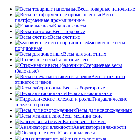
Весы товарные напольные
Весы
платформенные промышленные
Крановые весы
Весы торговые
Весы счетные
Фасовочные весы
порционные
Весы для животных
Паллетные весы
Стержневые весы
(балочные)
Весы c печатью
этикеток и чеков
Весы лабораторные
Весы автомобильные
Гидравлические
тележки и рохлы
Весы для новорожденных
Весы медицинские
Кантер весы безмен
Анализаторы влажности
Ювелирные весы
Контейнерные весы