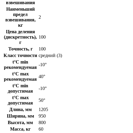
взвешивания
Наименьший
предел
2
взвешивания,
кг
Цена деления
(дискретность),
100
г
Точность, г
100
Класс точности
средний (3)
t°C min
-10°
рекомендуемая
t°C max
40°
рекомендуемая
t°C min
-10°
допустимая
t°C max
50°
допустимая
Длина, мм
1205
Ширина, мм
950
Высота, мм
800
Масса, кг
60