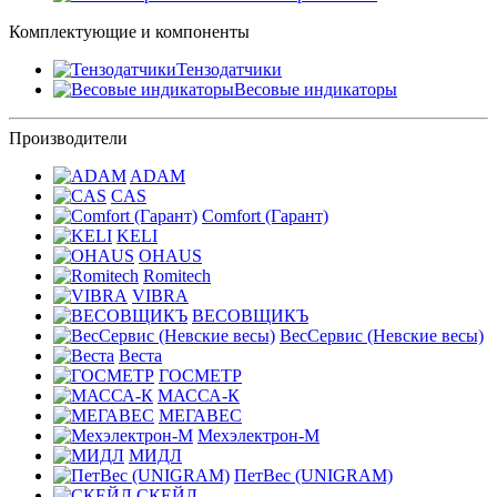
Комплектующие и компоненты
Тензодатчики
Весовые индикаторы
Производители
ADAM
CAS
Comfort (Гарант)
KELI
OHAUS
Romitech
VIBRA
ВЕСОВЩИКЪ
ВесСервис (Невские весы)
Веста
ГОСМЕТР
МАССА-К
МЕГАВЕС
Мехэлектрон-М
МИДЛ
ПетВес (UNIGRAM)
СКЕЙЛ