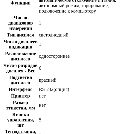
автоматическое отключение питания,
Функции
автономный режим, тарирование,
подключение к компьютеру
Число
диапазонов
1
измерений
Тип дисплея
светодиодный
Число дисплеев
1
индикации
Расположение
одностороннее
дисплеев
Число разрядов
6
дисплея - Вес
Подсветка
красный
дисплеев
Интерфейс
RS-232(опция)
Принтер
нет
Размер
нет
этикетки, мм
Кнопки
управления,
5
шт
Тензодатчики,