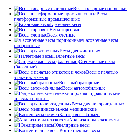
Весы товарные напольные
Весы
платформенные промышленные
Крановые весы
Весы торговые
Весы счетные
Фасовочные весы
порционные
Весы для животных
Паллетные весы
Стержневые весы
(балочные)
Весы c печатью
этикеток и чеков
Весы лабораторные
Весы автомобильные
Гидравлические
тележки и рохлы
Весы для новорожденных
Весы медицинские
Кантер весы безмен
Анализаторы влажности
Ювелирные весы
Контейнерные весы