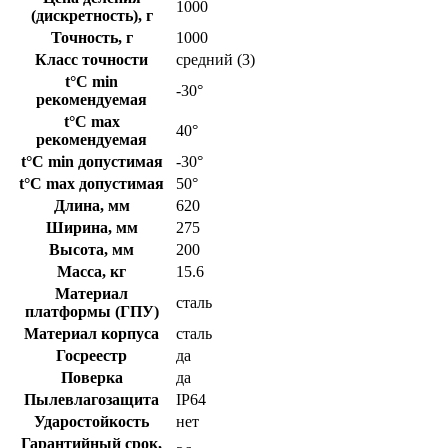
1000
(дискретность), г
Точность, г
1000
Класс точности
средний (3)
t°C min
-30°
рекомендуемая
t°C max
40°
рекомендуемая
t°C min допустимая
-30°
t°C max допустимая
50°
Длина, мм
620
Ширина, мм
275
Высота, мм
200
Масса, кг
15.6
Материал
сталь
платформы (ГПУ)
Материал корпуса
сталь
Госреестр
да
Поверка
да
Пылевлагозащита
IP64
Ударостойкость
нет
Гарантийный срок,