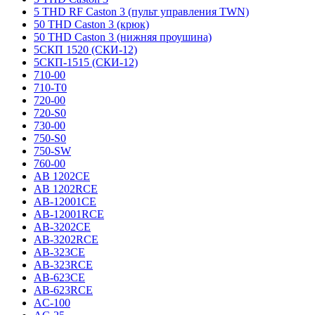
5 THD RF Caston 3 (пульт управления TWN)
50 THD Caston 3 (крюк)
50 THD Caston 3 (нижняя проушина)
5СКП 1520 (СКИ-12)
5СКП-1515 (СКИ-12)
710-00
710-T0
720-00
720-S0
730-00
750-S0
750-SW
760-00
AB 1202CE
AB 1202RCE
AB-12001CE
AB-12001RCE
AB-3202CE
AB-3202RCE
AB-323CE
AB-323RCE
AB-623CE
AB-623RCE
AC-100