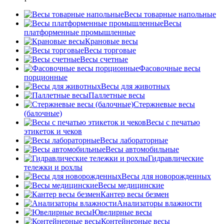
Весы товарные напольные
Весы
платформенные промышленные
Крановые весы
Весы торговые
Весы счетные
Фасовочные весы
порционные
Весы для животных
Паллетные весы
Стержневые весы
(балочные)
Весы c печатью
этикеток и чеков
Весы лабораторные
Весы автомобильные
Гидравлические
тележки и рохлы
Весы для новорожденных
Весы медицинские
Кантер весы безмен
Анализаторы влажности
Ювелирные весы
Контейнерные весы