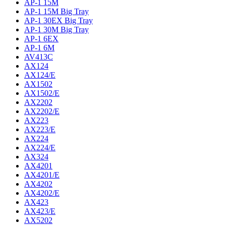
AP-1 15M
AP-1 15M Big Tray
AP-1 30EX Big Tray
AP-1 30M Big Tray
AP-1 6EX
AP-1 6M
AV413C
AX124
AX124/E
AX1502
AX1502/E
AX2202
AX2202/E
AX223
AX223/E
AX224
AX224/E
AX324
AX4201
AX4201/E
AX4202
AX4202/E
AX423
AX423/E
AX5202