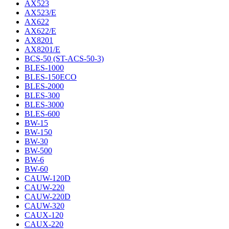
AX523
AX523/E
AX622
AX622/E
AX8201
AX8201/E
BCS-50 (ST-ACS-50-3)
BLES-1000
BLES-150ECO
BLES-2000
BLES-300
BLES-3000
BLES-600
BW-15
BW-150
BW-30
BW-500
BW-6
BW-60
CAUW-120D
CAUW-220
CAUW-220D
CAUW-320
CAUX-120
CAUX-220