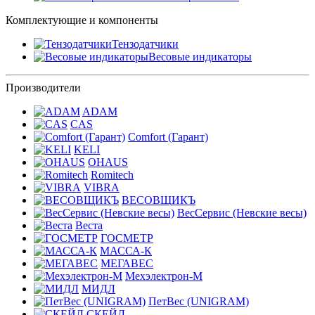
Комплектующие и компоненты
Тензодатчики
Весовые индикаторы
Производители
ADAM
CAS
Comfort (Гарант)
KELI
OHAUS
Romitech
VIBRA
ВЕСОВЩИКЪ
ВесСервис (Невские весы)
Веста
ГОСМЕТР
МАССА-К
МЕГАВЕС
Мехэлектрон-М
МИДЛ
ПетВес (UNIGRAM)
СКЕЙЛ