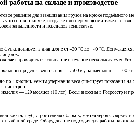
ой работы на складе и производстве
овое решение для взвешивания грузов на крюке подъёмного мех
оль массы при приёмке, отгрузке или перемещении тяжёлых изде
сокой запылённости и перепадов температур.
о функционирует в диапазоне от –30 °C до +40 °C. Допускается
площадок.
воляет проводить взвешивание в течение нескольких смен без п
больший предел взвешивания — 7500 кг, наименьший — 100 кг. Э
но по 4 кнопки. Режим удержания веса фиксирует показания на с
вание строп.
изделия — 120 месяцев (10 лет). Весы внесены в Госреестр и пр
опроката, труб, строительных блоков, контейнеров с сырьём и 
в запылённой среде. Оборудование подходит для работы на откры