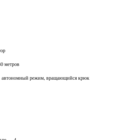
тор
30 метров
а, автономный режим, вращающийся крюк
льте — 4