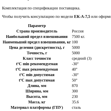
Комплектация по спецификации поставщика.
Чтобы получить консультацию по модели
ЕК-A-7,5
или оформит
Параметр
Страна производитель
Россия
Наибольший предел взвешивания
7500 кг.
Наименьший предел взвешивания, кг
100
Цена деления (дискретность), г
5000
Точность, г
5000
Класс точности
средний (3)
t°C min рекомендуемая
-30°
t°C max рекомендуемая
40°
t°C min допустимая
-30°
t°C max допустимая
50°
Длина, мм
870
Ширина, мм
300
Высота, мм
230
Масса, кг
35.6
Материал платформы (ГПУ)
сталь