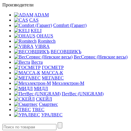
Производители
ADAM
CAS
Comfort (Гарант)
KELI
OHAUS
Romitech
VIBRA
ВЕСОВЩИКЪ
ВесСервис (Невские весы)
Веста
ГОСМЕТР
МАССА-К
МЕГАВЕС
Мехэлектрон-М
МИДЛ
ПетВес (UNIGRAM)
СКЕЙЛ
Смартвес
ТВЕС
УРАЛВЕС