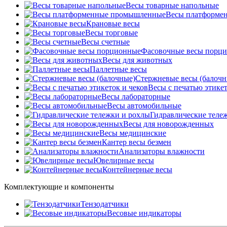
Весы товарные напольные
Весы платформе
Крановые весы
Весы торговые
Весы счетные
Фасовочные весы порц
Весы для животных
Паллетные весы
Стержневые весы (балочн
Весы c печатью этикет
Весы лабораторные
Весы автомобильные
Гидравлические теле
Весы для новорожденных
Весы медицинские
Кантер весы безмен
Анализаторы влажности
Ювелирные весы
Контейнерные весы
Комплектующие и компоненты
Тензодатчики
Весовые индикаторы