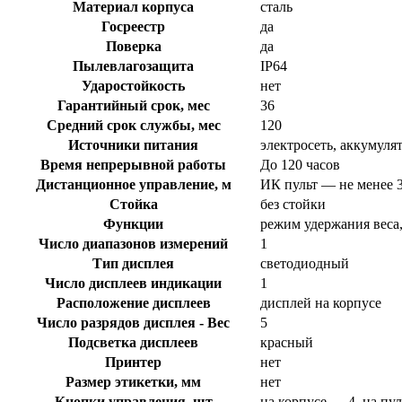
Материал корпуса
сталь
Госреестр
да
Поверка
да
Пылевлагозащита
IP64
Ударостойкость
нет
Гарантийный срок, мес
36
Средний срок службы, мес
120
Источники питания
электросеть, аккумуля
Время непрерывной работы
До 120 часов
Дистанционное управление, м
ИК пульт — не менее 
Стойка
без стойки
Функции
режим удержания вес
Число диапазонов измерений
1
Тип дисплея
светодиодный
Число дисплеев индикации
1
Расположение дисплеев
дисплей на корпусе
Число разрядов дисплея - Вес
5
Подсветка дисплеев
красный
Принтер
нет
Размер этикетки, мм
нет
Кнопки управления, шт
на корпусе — 4, на пу