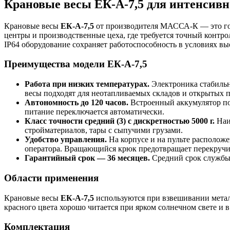
Крановые весы ЕК-A-7,5 для интенсивн
Крановые весы
ЕК-A-7,5
от производителя МАССА-К — это гот
центры и производственные цеха, где требуется точный контр
IP64 оборудование сохраняет работоспособность в условиях вы
Преимущества модели ЕК-A-7,5
Работа при низких температурах.
Электроника стабильн
весы подходят для неотапливаемых складов и открытых 
Автономность до 120 часов.
Встроенный аккумулятор поз
питание переключается автоматически.
Класс точности средний (3) с дискретностью 5000 г.
Наи
стройматериалов, тары с сыпучими грузами.
Удобство управления.
На корпусе и на пульте расположе
оператора. Вращающийся крюк предотвращает перекручи
Гарантийный срок — 36 месяцев.
Средний срок службы 
Области применения
Крановые весы
ЕК-A-7,5
используются при взвешивании металл
красного цвета хорошо читается при ярком солнечном свете и 
Комплектация