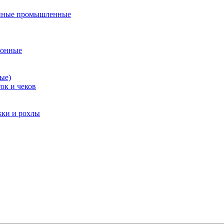
нные промышленные
ионные
ые)
ок и чеков
жки и рохлы