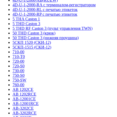
4D-U-1-2000-AB(RUEW)
4D-U-1-2000-RA с терминалом-регистратором
4D-U-1-2000-RL с печатью этикеток
4D-U-1-2000-RP с печатью этикеток
5 THA Caston 1
5 THD Caston 3
5 THD RF Caston 3 (пульт управления TWN)
50 THD Caston 3 (крюк)
50 THD Caston 3 (нижняя проушина)
5СКП 1520 (СКИ-12)
5СКП-1515 (СКИ-12)
710-00
710-T0
720-00
720-S0
730-00
750-S0
750-SW
760-00
AB 1202CE
AB 1202RCE
AB-12001CE
AB-12001RCE
AB-3202CE
AB-3202RCE