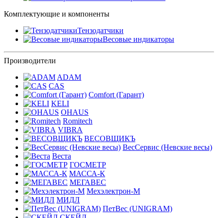
Комплектующие и компоненты
Тензодатчики
Весовые индикаторы
Производители
ADAM
CAS
Comfort (Гарант)
KELI
OHAUS
Romitech
VIBRA
ВЕСОВЩИКЪ
ВесСервис (Невские весы)
Веста
ГОСМЕТР
МАССА-К
МЕГАВЕС
Мехэлектрон-М
МИДЛ
ПетВес (UNIGRAM)
СКЕЙЛ