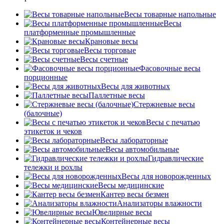
Весы товарные напольные
Весы
платформенные промышленные
Крановые весы
Весы торговые
Весы счетные
Фасовочные весы
порционные
Весы для животных
Паллетные весы
Стержневые весы
(балочные)
Весы c печатью
этикеток и чеков
Весы лабораторные
Весы автомобильные
Гидравлические
тележки и рохлы
Весы для новорожденных
Весы медицинские
Кантер весы безмен
Анализаторы влажности
Ювелирные весы
Контейнерные весы