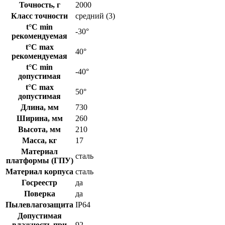
Точность, г
2000
Класс точности
средний (3)
t°C min
-30°
рекомендуемая
t°C max
40°
рекомендуемая
t°C min
-40°
допустимая
t°C max
50°
допустимая
Длина, мм
730
Ширина, мм
260
Высота, мм
210
Масса, кг
17
Материал
сталь
платформы (ГПУ)
Материал корпуса
сталь
Госреестр
да
Поверка
да
Пылевлагозащита
IP64
Допустимая
влажность при
92