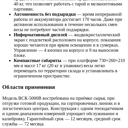
40 кг, что позволяет работать с тарой и мелкооптовыми
партиями.
Автономность без подзарядки
— время непрерывной
работы от аккумулятора достигает 170 часов. Даже при
активном использовании в течение нескольких смен
весы не потребуют частой подзарядки.
Информативный дисплей
— жидкокристаллический
экран с подсветкой расположен на корпусе, показания
хорошо читаются при ярком освещении и в сумерках.
Управление — 4 кнопки на корпусе и 9 на выносном
блоке.
Компактные габариты
— при платформе 730×260×210
мм и массе 17 кг (20 кг в упаковке) весы легко
перемещать по территории склада и устанавливать в
ограниченном пространстве.
Области применения
Модель ВСК-5000В востребована на приёмке сырья, при
отгрузке готовой продукции, на сортировочных линиях и в
логистических центрах. Конструкция с одним тензодатчиком
и одним диапазоном измерений упрощает обслуживание и
калибровку. Гарантийный срок — 12 месяцев, средний срок
службы — 72 месяца.