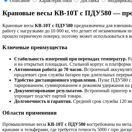
Описание
Характеристики
Доставка
Модификац
Крановые весы КВ-10Т с ПДУ580 — пр
Крановые весы
КВ-10Т с ПДУ580
предназначены для взвешива
работу с нагрузками до 10 000 кг, что делает её незаменимым
прошло первичную поверку, поэтому может использоваться в к
Ключевые преимущества
Стабильность измерений при перепадах температур.
Ра
и на открытых площадках. Стальной корпус и платформа
Автономная работа до 70 часов.
Встроенный аккумулятор
продлевает срок службы батареи при длительных переры
Удобство дистанционного управления.
Пульт ПДУ580 с 
тарированием, суммированием и режимом удержания на ра
Документирование результатов.
Встроенный принтер и 
упрощает подсчёт партий товара.
Долговечность и гарантия.
Средний срок службы 120 мес
Области применения
Промышленные весы
КВ-10Т с ПДУ580
востребованы на метал
кранами и тельферами, где требуется точность 5000 г при диск