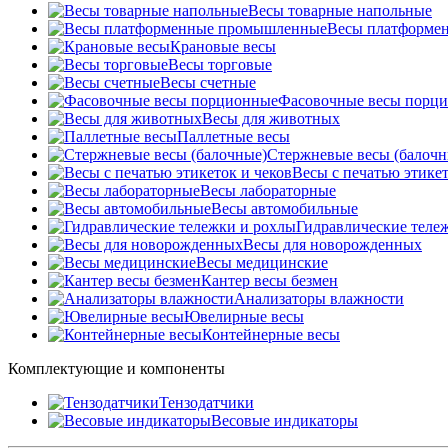
Весы товарные напольные
Весы платформе
Крановые весы
Весы торговые
Весы счетные
Фасовочные весы порц
Весы для животных
Паллетные весы
Стержневые весы (балочн
Весы c печатью этикет
Весы лабораторные
Весы автомобильные
Гидравлические теле
Весы для новорожденных
Весы медицинские
Кантер весы безмен
Анализаторы влажности
Ювелирные весы
Контейнерные весы
Комплектующие и компоненты
Тензодатчики
Весовые индикаторы