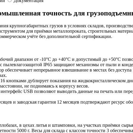
ии
Документация
омышленная точность для грузоподъемн
ния крупногабаритных грузов в условиях складов, производстве
 инструментом для приёмки металлопроката, строительных матери
оммерческом учёте без дополнительной сертификации.
бочий диапазон от -10°C до +40°C и допустимый до +50°C позво
 с пылевлагозащитой IP65 защищают механизмы от пыли и конде
 обеспечивает непрерывное взвешивание в местах без доступа 
вах.
16 кнопками дублирует показания на жидкокристаллическом дис
сстоянии, не поднимаясь к корпусу весов.
интерфейс USB позволяют выводить данные на печать или пере
яцев и заводская гарантия 12 месяцев подтверждают ресурс об
лобазах, в цехах литья и штамповки, на участках приёмки сырь
ретности 5000 г. Весы для склада с классом точности 3 обеспеч