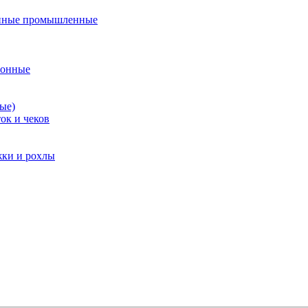
нные промышленные
ионные
ые)
ок и чеков
жки и рохлы