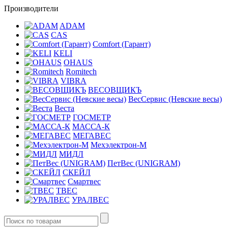
Производители
ADAM
CAS
Comfort (Гарант)
KELI
OHAUS
Romitech
VIBRA
ВЕСОВЩИКЪ
ВесСервис (Невские весы)
Веста
ГОСМЕТР
МАССА-К
МЕГАВЕС
Мехэлектрон-М
МИДЛ
ПетВес (UNIGRAM)
СКЕЙЛ
Смартвес
ТВЕС
УРАЛВЕС