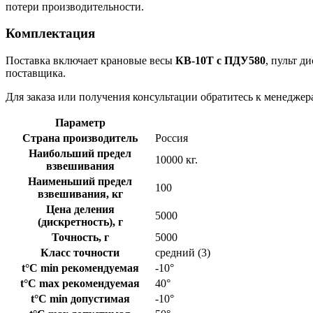
потери производительности.
Комплектация
Поставка включает крановые весы
КВ-10Т с ПДУ580
, пульт д
поставщика.
Для заказа или получения консультации обратитесь к менедже
Параметр
Страна производитель
Россия
Наибольший предел
10000 кг.
взвешивания
Наименьший предел
100
взвешивания, кг
Цена деления
5000
(дискретность), г
Точность, г
5000
Класс точности
средний (3)
t°C min рекомендуемая
-10°
t°C max рекомендуемая
40°
t°C min допустимая
-10°