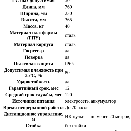
t°C max допустимая
50°
Длина, мм
760
Ширина, мм
230
Высота, мм
365
Масса, кг
40
Материал платформы
сталь
(ГПУ)
Материал корпуса
сталь
Госреестр
да
Поверка
да
Пылевлагозащита
IP65
Допустимая влажность при
80
35°С, %
Ударостойкость
да
Гарантийный срок, мес
12
Средний срок службы, мес
120
Источники питания
электросеть, аккумулятор
Время непрерывной работы
До 70 часов
Дистанционное управление,
ИК пульт — не менее 20 метров
м
Стойка
без стойки