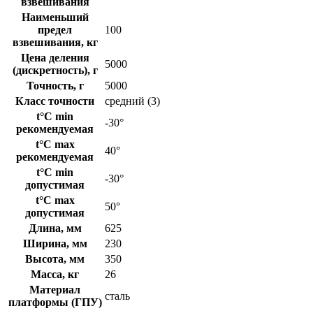
взвешивания
Наименьший
предел
100
взвешивания, кг
Цена деления
5000
(дискретность), г
Точность, г
5000
Класс точности
средний (3)
t°C min
-30°
рекомендуемая
t°C max
40°
рекомендуемая
t°C min
-30°
допустимая
t°C max
50°
допустимая
Длина, мм
625
Ширина, мм
230
Высота, мм
350
Масса, кг
26
Материал
сталь
платформы (ГПУ)