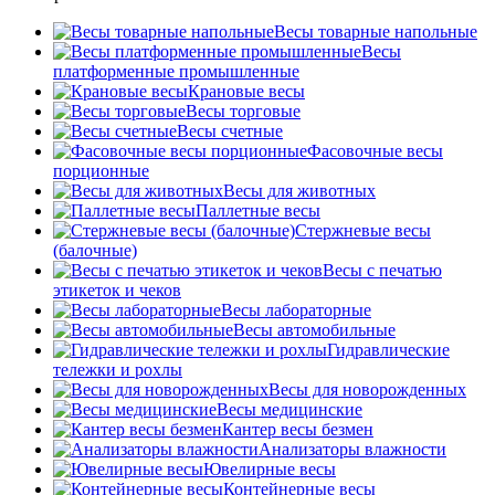
Весы товарные напольные
Весы
платформенные промышленные
Крановые весы
Весы торговые
Весы счетные
Фасовочные весы
порционные
Весы для животных
Паллетные весы
Стержневые весы
(балочные)
Весы c печатью
этикеток и чеков
Весы лабораторные
Весы автомобильные
Гидравлические
тележки и рохлы
Весы для новорожденных
Весы медицинские
Кантер весы безмен
Анализаторы влажности
Ювелирные весы
Контейнерные весы