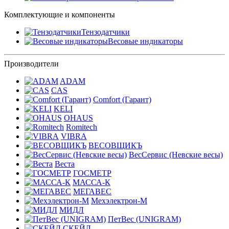
Комплектующие и компоненты
Тензодатчики
Весовые индикаторы
Производители
ADAM
CAS
Comfort (Гарант)
KELI
OHAUS
Romitech
VIBRA
ВЕСОВЩИКЪ
ВесСервис (Невские весы)
Веста
ГОСМЕТР
МАССА-К
МЕГАВЕС
Мехэлектрон-М
МИДЛ
ПетВес (UNIGRAM)
СКЕЙЛ