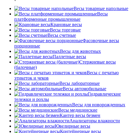
Весы товарные напольные
Весы
платформенные промышленные
Крановые весы
Весы торговые
Весы счетные
Фасовочные весы
порционные
Весы для животных
Паллетные весы
Стержневые весы
(балочные)
Весы c печатью
этикеток и чеков
Весы лабораторные
Весы автомобильные
Гидравлические
тележки и рохлы
Весы для новорожденных
Весы медицинские
Кантер весы безмен
Анализаторы влажности
Ювелирные весы
Контейнерные весы