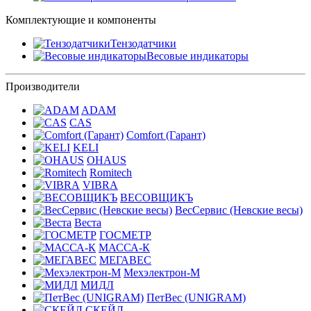
Комплектующие и компоненты
Тензодатчики
Весовые индикаторы
Производители
ADAM
CAS
Comfort (Гарант)
KELI
OHAUS
Romitech
VIBRA
ВЕСОВЩИКЪ
ВесСервис (Невские весы)
Веста
ГОСМЕТР
МАССА-К
МЕГАВЕС
Мехэлектрон-М
МИДЛ
ПетВес (UNIGRAM)
СКЕЙЛ