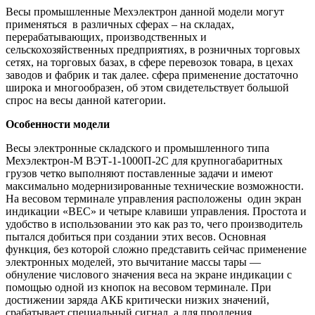
Весы промышленные Мехэлектрон данной модели могут
применяться в различных сферах – на складах,
перерабатывающих, производственных и
сельскохозяйственных предприятиях, в розничных торговых
сетях, на торговых базах, в сфере перевозок товара, в цехах
заводов и фабрик и так далее. сфера применение достаточно
широка и многообразен, об этом свидетельствует большой
спрос на весы данной категории.
Особенности модели
Весы электронные складского и промышленного типа
Мехэлектрон-М ВЭТ-1-1000П-2С для крупногабаритных
грузов четко выполняют поставленные задачи и имеют
максимально модернизированные технические возможности.
На весовом терминале управления расположены один экран
индикации «ВЕС» и четыре клавиши управления. Простота и
удобство в использовании это как раз то, чего производитель
пытался добиться при создании этих весов. Основная
функция, без которой сложно представить сейчас применение
электронных моделей, это вычитание массы тары —
обнуление числового значения веса на экране индикации с
помощью одной из кнопок на весовом терминале. При
достижении заряда АКБ критически низких значений,
срабатывает специальный сигнал, а для продления