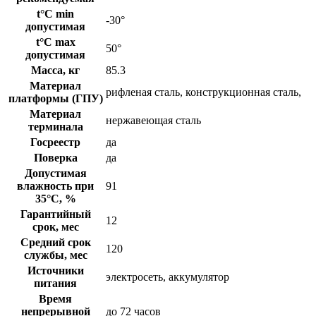
t°C min
-30°
допустимая
t°C max
50°
допустимая
Масса, кг
85.3
Материал
рифленая сталь, конструкционная сталь,
платформы (ГПУ)
Материал
нержавеющая сталь
терминала
Госреестр
да
Поверка
да
Допустимая
влажность при
91
35°С, %
Гарантийный
12
срок, мес
Средний срок
120
службы, мес
Источники
электросеть, аккумулятор
питания
Время
непрерывной
до 72 часов