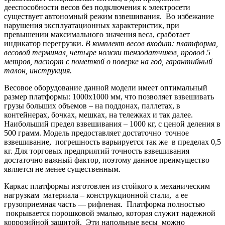
дееспособности весов без подключения к электросети
существует автономный режим взвешивания. Во избежание
нарушения эксплуатационных характеристик, при
превышении максимального значения веса, сработает
индикатор перегрузки.
В комплект весов входит: платформа,
весовой терминал, четыре ножки тензодатчиков, провод 5
метров, паспорт с пометкой о поверке на год, гарантийный
талон, инструкция.
Весовое оборудование данной модели имеет оптимальный
размер платформы: 1000х1000 мм, что позволяет взвешивать
грузы больших объемов – на поддонах, паллетах, в
контейнерах, бочках, мешках, на тележках и так далее.
Наибольший предел взвешивания – 1000 кг, с ценой деления в
500 грамм. Модель предоставляет достаточно точное
взвешивание, погрешность варьируется так же в пределах 0,5
кг. Для торговых предприятий точность взвешивания
достаточно важный фактор, поэтому данное преимущество
является не менее существенным.
Каркас платформы изготовлен из стойкого к механическим
нагрузкам материала – конструкционной стали, а ее
грузоприемная часть — рифленая. Платформа полностью
покрывается порошковой эмалью, которая служит надежной
коррозийной защитой. Эти напольные весы можно