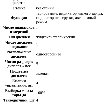
работы
Стойка
без стойки
тарирование, индикатор низкого заряда,
Функции
индикатор перегрузки, автономный
режим
Число диапазонов
1
измерений
Тип дисплея
жидкокристаллический
Число дисплеев
1
индикации
Расположение
одностороннее
дисплеев
Число разрядов
5
дисплея - Вес
Подсветка
зеленая
дисплеев
Кнопки
4
управления, шт
Выборка массы
100%
тары до
Тензодатчики, шт
4