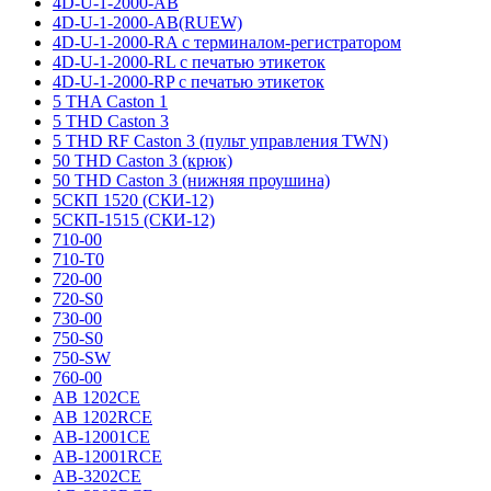
4D-U-1-2000-AB
4D-U-1-2000-AB(RUEW)
4D-U-1-2000-RA с терминалом-регистратором
4D-U-1-2000-RL с печатью этикеток
4D-U-1-2000-RP с печатью этикеток
5 THA Caston 1
5 THD Caston 3
5 THD RF Caston 3 (пульт управления TWN)
50 THD Caston 3 (крюк)
50 THD Caston 3 (нижняя проушина)
5СКП 1520 (СКИ-12)
5СКП-1515 (СКИ-12)
710-00
710-T0
720-00
720-S0
730-00
750-S0
750-SW
760-00
AB 1202CE
AB 1202RCE
AB-12001CE
AB-12001RCE
AB-3202CE