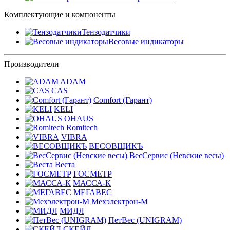
Комплектующие и компоненты
Тензодатчики
Весовые индикаторы
Производители
ADAM
CAS
Comfort (Гарант)
KELI
OHAUS
Romitech
VIBRA
ВЕСОВЩИКЪ
ВесСервис (Невские весы)
Веста
ГОСМЕТР
МАССА-К
МЕГАВЕС
Мехэлектрон-М
МИДЛ
ПетВес (UNIGRAM)
СКЕЙЛ