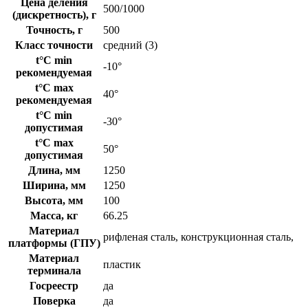
Цена деления
500/1000
(дискретность), г
Точность, г
500
Класс точности
средний (3)
t°C min
-10°
рекомендуемая
t°C max
40°
рекомендуемая
t°C min
-30°
допустимая
t°C max
50°
допустимая
Длина, мм
1250
Ширина, мм
1250
Высота, мм
100
Масса, кг
66.25
Материал
рифленая сталь, конструкционная сталь,
платформы (ГПУ)
Материал
пластик
терминала
Госреестр
да
Поверка
да