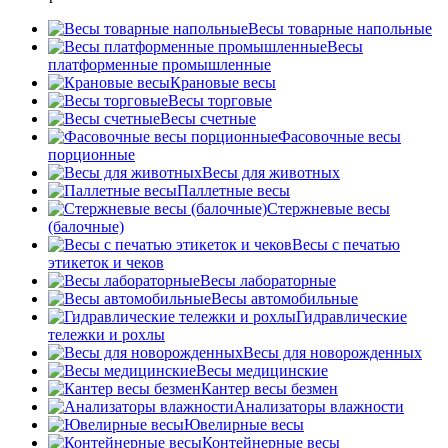
Весы товарные напольные
Весы
платформенные промышленные
Крановые весы
Весы торговые
Весы счетные
Фасовочные весы
порционные
Весы для животных
Паллетные весы
Стержневые весы
(балочные)
Весы c печатью
этикеток и чеков
Весы лабораторные
Весы автомобильные
Гидравлические
тележки и рохлы
Весы для новорожденных
Весы медицинские
Кантер весы безмен
Анализаторы влажности
Ювелирные весы
Контейнерные весы