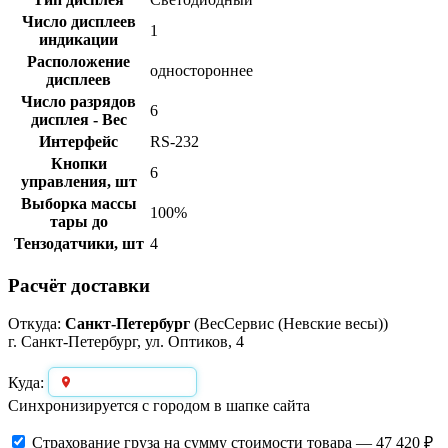
Число дисплеев
1
индикации
Расположение
одностороннее
дисплеев
Число разрядов
6
дисплея - Вес
Интерфейс
RS-232
Кнопки
6
управления, шт
Выборка массы
100%
тары до
Тензодатчики, шт
4
Расчёт доставки
Откуда:
Санкт-Петербург
(ВесСервис (Невские весы))
г. Санкт-Петербург, ул. Оптиков, 4
Выберите город
Куда:
Синхронизируется с городом в шапке сайта
Страхование груза
на сумму стоимости товара — 47 420 ₽