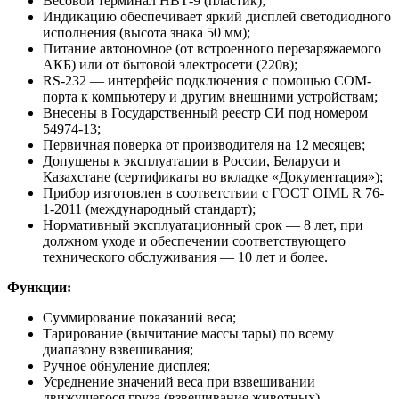
Весовой терминал НВТ-9 (пластик);
Индикацию обеспечивает яркий дисплей светодиодного
исполнения (высота знака 50 мм);
Питание автономное (от встроенного перезаряжаемого
АКБ) или от бытовой электросети (220в);
RS-232 — интерфейс подключения с помощью COM-
порта к компьютеру и другим внешними устройствам;
Внесены в Государственный реестр СИ под номером
54974-13;
Первичная поверка от производителя на 12 месяцев;
Допущены к эксплуатации в России, Беларуси и
Казахстане (сертификаты во вкладке «Документация»);
Прибор изготовлен в соответствии с ГОСТ OIML R 76-
1-2011 (международный стандарт);
Нормативный эксплуатационный срок — 8 лет, при
должном уходе и обеспечении соответствующего
технического обслуживания — 10 лет и более.
Функции:
Суммирование показаний веса;
Тарирование (вычитание массы тары) по всему
диапазону взвешивания;
Ручное обнуление дисплея;
Усреднение значений веса при взвешивании
движущегося груза (взвешивание животных).