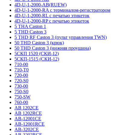
4D-U-1-2000-AB(RUEW)
4D-U-1-2000-RA с терминалом-регистратором
4D-U-1-2000-RL с печатью этикеток
4D-U-1-2000-RP с печатью этикеток
5 THA Caston 1
5 THD Caston 3
5 THD RF Caston 3 (пульт управления TWN)
50 THD Caston 3 (крюк)
50 THD Caston 3 (нижняя проушина)
5СКП 1520 (СКИ-12)
5СКП-1515 (СКИ-12)
710-00
710-T0
720-00
720-S0
730-00
750-S0
750-SW
760-00
AB 1202CE
AB 1202RCE
AB-12001CE
AB-12001RCE
AB-3202CE
AB-3202RCE