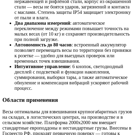
нержавеющей и рифлёной стали, корпус из окрашенной
стали — весы не боятся ударов, загрязнений и контакта
с маслами. Степень защиты IP54 защищает электронику
от пыли и влаги.
Два диапазона измерений
: автоматическое
переключение между режимами повышает точность на
малых весах (от 10 кг) и сохраняет производительность
при полной загрузке.
Автономность до 80 часов
: встроенный аккумулятор
позволяет перемещать весы по территории без привязки
к розетке — удобно для выездных проверок или
временных точек взвешивания.
Интуитивное управление
: 6 кнопок, светодиодный
дисплей с подсветкой и функции накопления,
суммирования, выборки тары, а также автоматическое
обнуление и компенсация вибраций ускоряют рабочий
процесс.
Области применения
Весы оптимальны для взвешивания крупногабаритных грузов
на складах, в логистических центрах, на производстве и в
сельском хозяйстве. Платформа 2000х2000 мм вмещает
стандартные европоддоны и нестандартные грузы. Внесены в
Госреестр РФ, проходят первичную поверку — готовы к