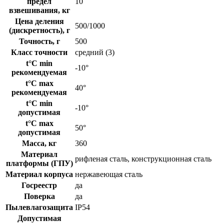
предел
10
взвешивания, кг
Цена деления
500/1000
(дискретность), г
Точность, г
500
Класс точности
средний (3)
t°C min
-10°
рекомендуемая
t°C max
40°
рекомендуемая
t°C min
-10°
допустимая
t°C max
50°
допустимая
Масса, кг
360
Материал
рифленая сталь, конструкционная сталь
платформы (ГПУ)
Материал корпуса
нержавеющая сталь
Госреестр
да
Поверка
да
Пылевлагозащита
IP54
Допустимая