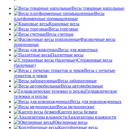
Весы товарные напольные
Весы
платформенные промышленные
Крановые весы
Весы торговые
Весы счетные
Фасовочные весы
порционные
Весы для животных
Паллетные весы
Стержневые весы
(балочные)
Весы c печатью
этикеток и чеков
Весы лабораторные
Весы автомобильные
Гидравлические
тележки и рохлы
Весы для новорожденных
Весы медицинские
Кантер весы безмен
Анализаторы влажности
Ювелирные весы
Контейнерные весы