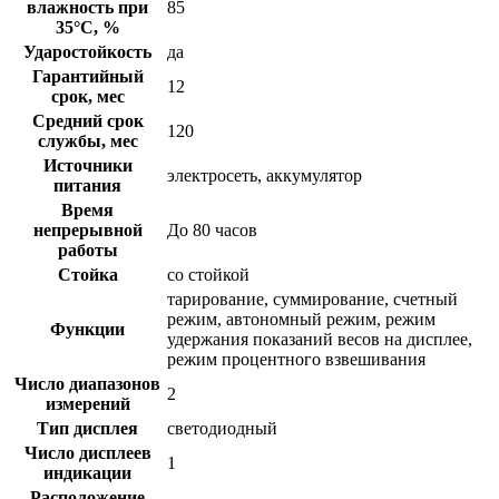
влажность при
85
35°С, %
Ударостойкость
да
Гарантийный
12
срок, мес
Средний срок
120
службы, мес
Источники
электросеть, аккумулятор
питания
Время
непрерывной
До 80 часов
работы
Стойка
со стойкой
тарирование, суммирование, счетный
режим, автономный режим, режим
Функции
удержания показаний весов на дисплее,
режим процентного взвешивания
Число диапазонов
2
измерений
Тип дисплея
светодиодный
Число дисплеев
1
индикации
Расположение