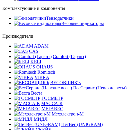
Комплектующие и компоненты
Тензодатчики
Весовые индикаторы
Производители
ADAM
CAS
Comfort (Гарант)
KELI
OHAUS
Romitech
VIBRA
ВЕСОВЩИКЪ
ВесСервис (Невские весы)
Веста
ГОСМЕТР
МАССА-К
МЕГАВЕС
Мехэлектрон-М
МИДЛ
ПетВес (UNIGRAM)
СКЕЙЛ