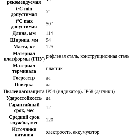
рекомендуемая
t°C min
5°
допустимая
t°C max
50°
допустимая
Длина, мм
114
Ширина, мм
94
Масса, кг
125
Материал
рифленая сталь, конструкционная сталь
платформы (ГПУ)
Материал
пластик
терминала
Госреестр
да
Поверка
да
Пылевлагозащита
IP54 (индикатор), IP68 (датчики)
Ударостойкость
да
Гарантийный
12
срок, мес
Средний срок
120
службы, мес
Источники
электросеть, аккумулятор
питания