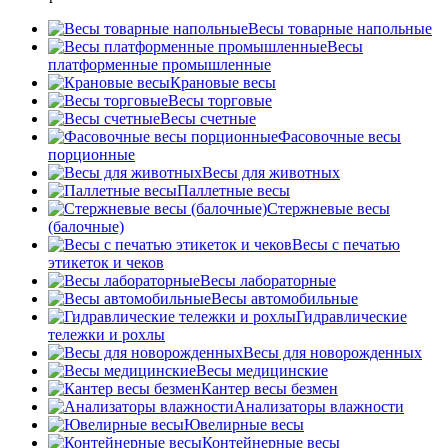
Весы товарные напольные
Весы
платформенные промышленные
Крановые весы
Весы торговые
Весы счетные
Фасовочные весы
порционные
Весы для животных
Паллетные весы
Стержневые весы
(балочные)
Весы c печатью
этикеток и чеков
Весы лабораторные
Весы автомобильные
Гидравлические
тележки и рохлы
Весы для новорожденных
Весы медицинские
Кантер весы безмен
Анализаторы влажности
Ювелирные весы
Контейнерные весы