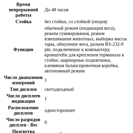
Время
непрерывной
До 48 часов
работы
Стойка
без стойки, со стойкой (опция)
обычный режим (индикация веса),
режим суммирования, режим
взвешивания животных, выборка массы
тары, обнуление веса, разъем RS-232-9
Функции
pin, подключение к компьютеру,
кронштейн для крепления терминала к
стойке, шарнирные подпятники,
клеммная балансировочная коробка,
автономный режим
Число диапазонов
1
измерений
Тип дисплея
светодиодный
Число дисплеев
1
индикации
Расположение
одностороннее
дисплеев
Число разрядов
6
дисплея - Вес
Подсветка