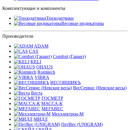
Комплектующие и компоненты
Тензодатчики
Весовые индикаторы
Производители
ADAM
CAS
Comfort (Гарант)
KELI
OHAUS
Romitech
VIBRA
ВЕСОВЩИКЪ
ВесСервис (Невские весы)
Веста
ГОСМЕТР
МАССА-К
МЕГАВЕС
Мехэлектрон-М
МИДЛ
ПетВес (UNIGRAM)
СКЕЙЛ