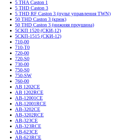
5 THA Caston 1
5 THD Caston 3
5 THD RF Caston 3 (пульт управления TWN)
50 THD Caston 3 (крюк)
50 THD Caston 3 (нижняя проушина)
5СКП 1520 (СКИ-12)
5СКП-1515 (СКИ-12)
710-00
710-T0
720-00
720-S0
730-00
750-S0
750-SW
760-00
AB 1202CE
AB 1202RCE
AB-12001CE
AB-12001RCE
AB-3202CE
AB-3202RCE
AB-323CE
AB-323RCE
AB-623CE
AB-623RCE